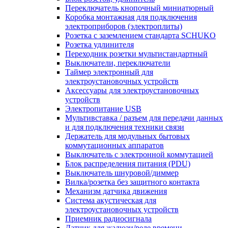
Переключатель кнопочный миниатюрный
Коробка монтажная для подключения
электроприборов (электроплиты)
Розетка с заземлением стандарта SCHUKO
Розетка удлинителя
Переходник розетки мультистандартный
Выключатели, переключатели
Таймер электронный для
электроустановочных устройств
Аксессуары для электроустановочных
устройств
Электропитание USB
Мультивставка / разъем для передачи данных
и для подключения техники связи
Держатель для модульных бытовых
коммутационных аппаратов
Выключатель с электронной коммутацией
Блок распределения питания (PDU)
Выключатель шнуровой/диммер
Вилка/розетка без защитного контакта
Механизм датчика движения
Система акустическая для
электроустановочных устройств
Приемник радиосигнала
Датчик для жалюзи/реле времени