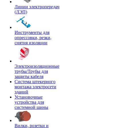
Линии электропередач
(ЛЭП)
Инструменты для
опрессовки, резки,
снятия изоляции
Электроизоляционные
трубы/Трубы для
защиты кабеля
Система штекерного
монтажа электросети
зданий
Установочные
устройства для
системной шины
Вилки, розетки и