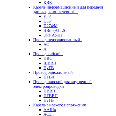
КВК
Кабель информационный для передачи
данных, компьютерный
FTP
UTP
П274/М
ЭВнг(А)-LS
Энг(А)-HF
Провод неизолированный
АС
А
Провод гибкий
ПВС
ШВВП
ПуГВ
Провод одножильный
ПГВА
Провод плоский для внутренней
электропроводки
ПВВП
ПГВВП
ПуГВ
Кабель высокого напряжения
ААШв
АСБл