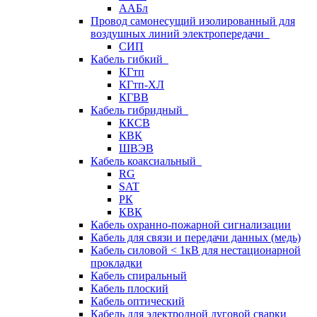
ААБл
Провод самонесущий изолированный для
воздушных линий электропередачи
СИП
Кабель гибкий
КГтп
КГтп-ХЛ
КГВВ
Кабель гибридный
ККСВ
КВК
ШВЭВ
Кабель коаксиальный
RG
SAT
РК
КВК
Кабель охранно-пожарной сигнализации
Кабель для связи и передачи данных (медь)
Кабель силовой < 1кВ для нестационарной
прокладки
Кабель спиральный
Кабель плоский
Кабель оптический
Кабель для электродной дуговой сварки