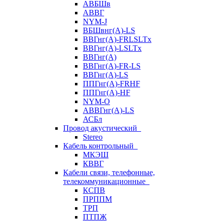
АВБШв
АВВГ
NYM-J
ВБШвнг(А)-LS
ВВГнг(A)-FRLSLTx
ВВГнг(A)-LSLTx
ВВГнг(А)
ВВГнг(А)-FR-LS
ВВГнг(А)-LS
ППГнг(А)-FRHF
ППГнг(А)-HF
NYM-O
АВВГнг(А)-LS
АСБл
Провод акустический
Stereo
Кабель контрольный
МКЭШ
КВВГ
Кабели связи, телефонные,
телекоммуникационные
КСПВ
ПРППМ
ТРП
ПТПЖ