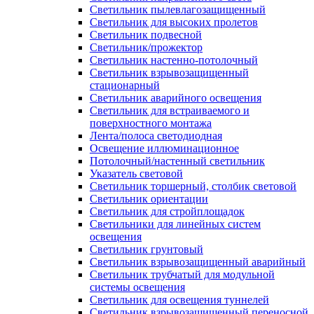
Светильник пылевлагозащищенный
Светильник для высоких пролетов
Светильник подвесной
Светильник/прожектор
Светильник настенно-потолочный
Светильник взрывозащищенный
стационарный
Светильник аварийного освещения
Светильник для встраиваемого и
поверхностного монтажа
Лента/полоса светодиодная
Освещение иллюминационное
Потолочный/настенный светильник
Указатель световой
Светильник торшерный, столбик световой
Светильник ориентации
Светильник для стройплощадок
Светильники для линейных систем
освещения
Светильник грунтовый
Светильник взрывозащищенный аварийный
Светильник трубчатый для модульной
системы освещения
Светильник для освещения туннелей
Светильник взрывозащищенный переносной