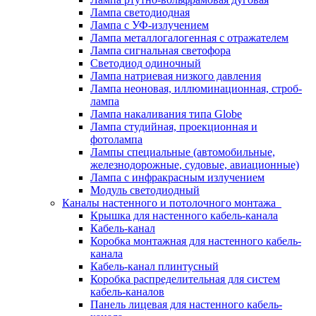
Лампа светодиодная
Лампа с УФ-излучением
Лампа металлогалогенная с отражателем
Лампа сигнальная светофора
Светодиод одиночный
Лампа натриевая низкого давления
Лампа неоновая, иллюминационная, строб-
лампа
Лампа накаливания типа Globe
Лампа студийная, проекционная и
фотолампа
Лампы специальные (автомобильные,
железнодорожные, судовые, авиационные)
Лампа с инфракрасным излучением
Модуль светодиодный
Каналы настенного и потолочного монтажа
Крышка для настенного кабель-канала
Кабель-канал
Коробка монтажная для настенного кабель-
канала
Кабель-канал плинтусный
Коробка распределительная для систем
кабель-каналов
Панель лицевая для настенного кабель-