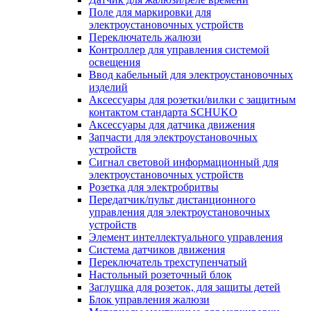
Поле для маркировки для
электроустановочных устройств
Переключатель жалюзи
Контроллер для управления системой
освещения
Ввод кабельный для электроустановочных
изделий
Аксессуары для розетки/вилки с защитным
контактом стандарта SCHUKO
Аксессуары для датчика движения
Запчасти для электроустановочных
устройств
Сигнал световой информационный для
электроустановочных устройств
Розетка для электробритвы
Передатчик/пульт дистанционного
управления для электроустановочных
устройств
Элемент интеллектуального управления
Система датчиков движения
Переключатель трехступенчатый
Настольный розеточный блок
Заглушка для розеток, для защиты детей
Блок управления жалюзи