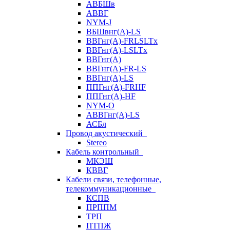
АВБШв
АВВГ
NYM-J
ВБШвнг(А)-LS
ВВГнг(A)-FRLSLTx
ВВГнг(A)-LSLTx
ВВГнг(А)
ВВГнг(А)-FR-LS
ВВГнг(А)-LS
ППГнг(А)-FRHF
ППГнг(А)-HF
NYM-O
АВВГнг(А)-LS
АСБл
Провод акустический
Stereo
Кабель контрольный
МКЭШ
КВВГ
Кабели связи, телефонные,
телекоммуникационные
КСПВ
ПРППМ
ТРП
ПТПЖ