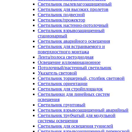
Светильник пылевлагозащищенный
Светильник для высоких пролетов
Светильник подвесной
Светильник/прожектор
Светильник настенно-потолочный
Светильник взрывозащищенный
стационарный
Светильник аварийного освещения
Светильник для встраиваемого и
поверхностного монтажа
Лента/полоса светодиодная
Освещение иллюминационное
Потолочный/настенный светильник
Указатель световой
Светильник торшерный, столбик световой
Светильник ориентации
Светильник для стройплощадок
Светильники для линейных систем
освещения
Светильник грунтовый
Светильник взрывозащищенный аварийный
Светильник трубчатый для модульной
системы освещения
Светильник для освещения туннелей
Светильник взрывозащищенный переносной