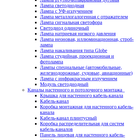
Лампа светодиодная
Лампа с УФ-излучением
Лампа металлогалогенная с отражателем
Лампа сигнальная светофора
Светодиод одиночный
Лампа натриевая низкого давления
Лампа неоновая, иллюминационная, строб-
лампа
Лампа накаливания типа Globe
Лампа студийная, проекционная и
фотолампа
Лампы специальные (автомобильные,
железнодорожные, судовые, авиационные)
Лампа с инфракрасным излучением
Модуль светодиодный
Каналы настенного и потолочного монтажа
Крышка для настенного кабель-канала
Кабель-канал
Коробка монтажная для настенного кабель-
канала
Кабель-канал плинтусный
Коробка распределительная для систем
кабель-каналов
Панель лицевая для настенного кабель-