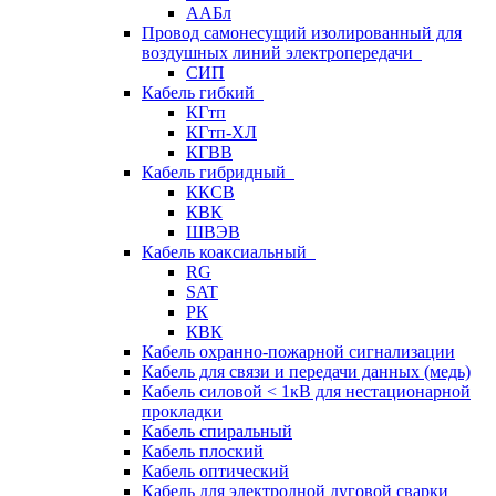
ААБл
Провод самонесущий изолированный для
воздушных линий электропередачи
СИП
Кабель гибкий
КГтп
КГтп-ХЛ
КГВВ
Кабель гибридный
ККСВ
КВК
ШВЭВ
Кабель коаксиальный
RG
SAT
РК
КВК
Кабель охранно-пожарной сигнализации
Кабель для связи и передачи данных (медь)
Кабель силовой < 1кВ для нестационарной
прокладки
Кабель спиральный
Кабель плоский
Кабель оптический
Кабель для электродной дуговой сварки