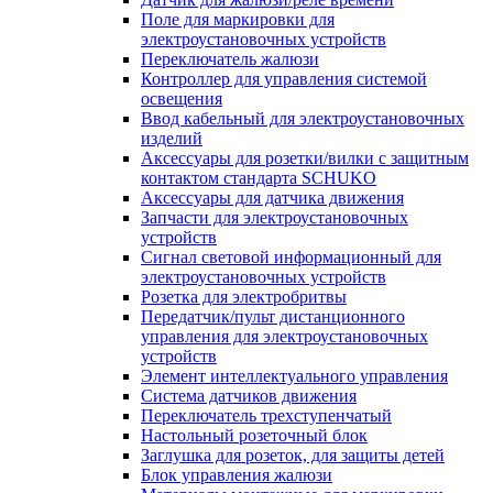
Поле для маркировки для
электроустановочных устройств
Переключатель жалюзи
Контроллер для управления системой
освещения
Ввод кабельный для электроустановочных
изделий
Аксессуары для розетки/вилки с защитным
контактом стандарта SCHUKO
Аксессуары для датчика движения
Запчасти для электроустановочных
устройств
Сигнал световой информационный для
электроустановочных устройств
Розетка для электробритвы
Передатчик/пульт дистанционного
управления для электроустановочных
устройств
Элемент интеллектуального управления
Система датчиков движения
Переключатель трехступенчатый
Настольный розеточный блок
Заглушка для розеток, для защиты детей
Блок управления жалюзи