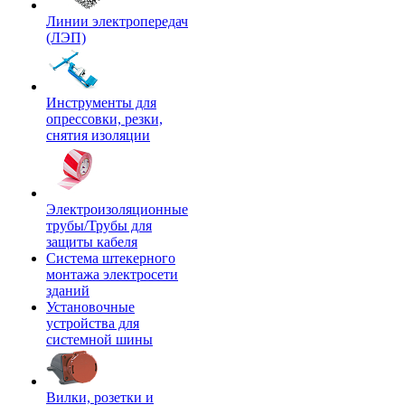
Линии электропередач
(ЛЭП)
Инструменты для
опрессовки, резки,
снятия изоляции
Электроизоляционные
трубы/Трубы для
защиты кабеля
Система штекерного
монтажа электросети
зданий
Установочные
устройства для
системной шины
Вилки, розетки и