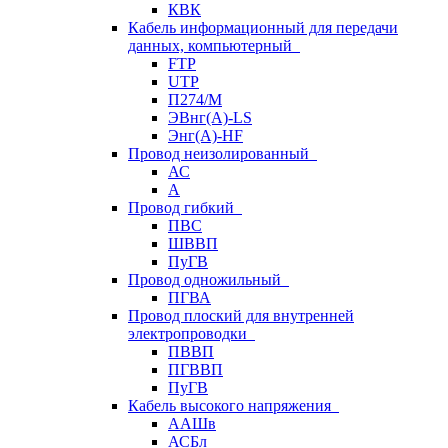
КВК
Кабель информационный для передачи
данных, компьютерный
FTP
UTP
П274/М
ЭВнг(А)-LS
Энг(А)-HF
Провод неизолированный
АС
А
Провод гибкий
ПВС
ШВВП
ПуГВ
Провод одножильный
ПГВА
Провод плоский для внутренней
электропроводки
ПВВП
ПГВВП
ПуГВ
Кабель высокого напряжения
ААШв
АСБл