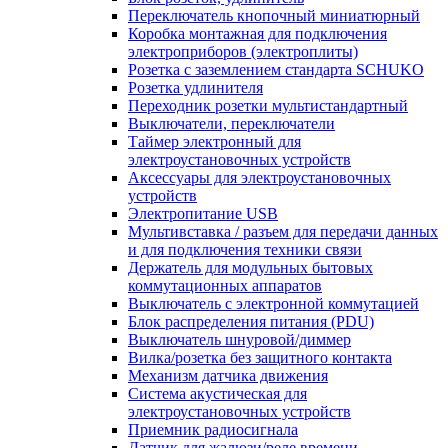
Переключатель кнопочный миниатюрный
Коробка монтажная для подключения
электроприборов (электроплиты)
Розетка с заземлением стандарта SCHUKO
Розетка удлинителя
Переходник розетки мультистандартный
Выключатели, переключатели
Таймер электронный для
электроустановочных устройств
Аксессуары для электроустановочных
устройств
Электропитание USB
Мультивставка / разъем для передачи данных
и для подключения техники связи
Держатель для модульных бытовых
коммутационных аппаратов
Выключатель с электронной коммутацией
Блок распределения питания (PDU)
Выключатель шнуровой/диммер
Вилка/розетка без защитного контакта
Механизм датчика движения
Система акустическая для
электроустановочных устройств
Приемник радиосигнала
Датчик для жалюзи/реле времени