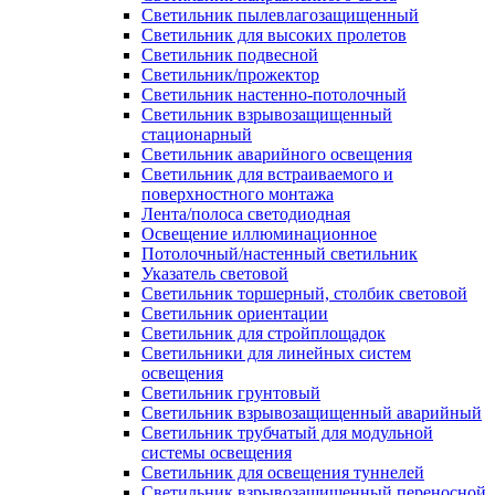
Светильник пылевлагозащищенный
Светильник для высоких пролетов
Светильник подвесной
Светильник/прожектор
Светильник настенно-потолочный
Светильник взрывозащищенный
стационарный
Светильник аварийного освещения
Светильник для встраиваемого и
поверхностного монтажа
Лента/полоса светодиодная
Освещение иллюминационное
Потолочный/настенный светильник
Указатель световой
Светильник торшерный, столбик световой
Светильник ориентации
Светильник для стройплощадок
Светильники для линейных систем
освещения
Светильник грунтовый
Светильник взрывозащищенный аварийный
Светильник трубчатый для модульной
системы освещения
Светильник для освещения туннелей
Светильник взрывозащищенный переносной