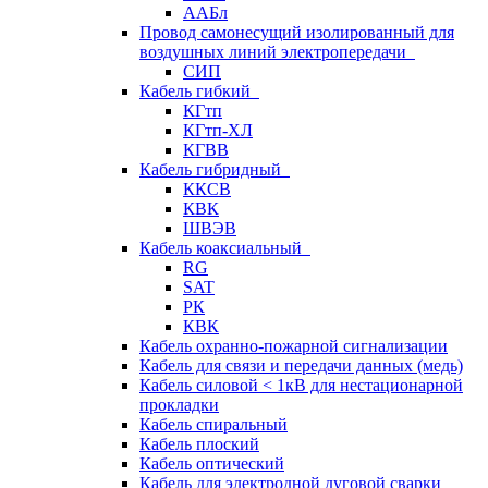
ААБл
Провод самонесущий изолированный для
воздушных линий электропередачи
СИП
Кабель гибкий
КГтп
КГтп-ХЛ
КГВВ
Кабель гибридный
ККСВ
КВК
ШВЭВ
Кабель коаксиальный
RG
SAT
РК
КВК
Кабель охранно-пожарной сигнализации
Кабель для связи и передачи данных (медь)
Кабель силовой < 1кВ для нестационарной
прокладки
Кабель спиральный
Кабель плоский
Кабель оптический
Кабель для электродной дуговой сварки