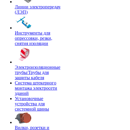
Линии электропередач
(ЛЭП)
Инструменты для
опрессовки, резки,
снятия изоляции
Электроизоляционные
трубы/Трубы для
защиты кабеля
Система штекерного
монтажа электросети
зданий
Установочные
устройства для
системной шины
Вилки, розетки и