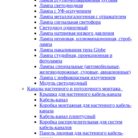
Лампа светодиодная
Лампа с УФ-излучением
Лампа металлогалогенная с отражателем
Лампа сигнальная светофора
Светодиод одиночный
Лампа натриевая низкого давления
Лампа неоновая, иллюминационная, строб-
лампа
Лампа накаливания типа Globe
Лампа студийная, проекционная и
фотолампа
Лампы специальные (автомобильные,
железнодорожные, судовые, авиационные)
Лампа с инфракрасным излучением
Модуль светодиодный
Каналы настенного и потолочного монтажа
Крышка для настенного кабель-канала
Кабель-канал
Коробка монтажная для настенного кабель-
канала
Кабель-канал плинтусный
Коробка распределительная для систем
кабель-каналов
Панель лицевая для настенного кабель-