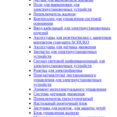
Поле для маркировки для
электроустановочных устройств
Переключатель жалюзи
Контроллер для управления системой
освещения
Ввод кабельный для электроустановочных
изделий
Аксессуары для розетки/вилки с защитным
контактом стандарта SCHUKO
Аксессуары для датчика движения
Запчасти для электроустановочных
устройств
Сигнал световой информационный для
электроустановочных устройств
Розетка для электробритвы
Передатчик/пульт дистанционного
управления для электроустановочных
устройств
Элемент интеллектуального управления
Система датчиков движения
Переключатель трехступенчатый
Настольный розеточный блок
Заглушка для розеток, для защиты детей
Блок управления жалюзи