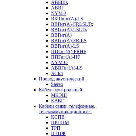
АВБШв
АВВГ
NYM-J
ВБШвнг(А)-LS
ВВГнг(A)-FRLSLTx
ВВГнг(A)-LSLTx
ВВГнг(А)
ВВГнг(А)-FR-LS
ВВГнг(А)-LS
ППГнг(А)-FRHF
ППГнг(А)-HF
NYM-O
АВВГнг(А)-LS
АСБл
Провод акустический
Stereo
Кабель контрольный
МКЭШ
КВВГ
Кабели связи, телефонные,
телекоммуникационные
КСПВ
ПРППМ
ТРП
ПТПЖ