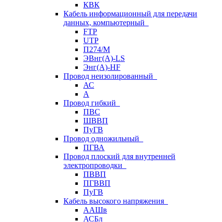
КВК
Кабель информационный для передачи
данных, компьютерный
FTP
UTP
П274/М
ЭВнг(А)-LS
Энг(А)-HF
Провод неизолированный
АС
А
Провод гибкий
ПВС
ШВВП
ПуГВ
Провод одножильный
ПГВА
Провод плоский для внутренней
электропроводки
ПВВП
ПГВВП
ПуГВ
Кабель высокого напряжения
ААШв
АСБл