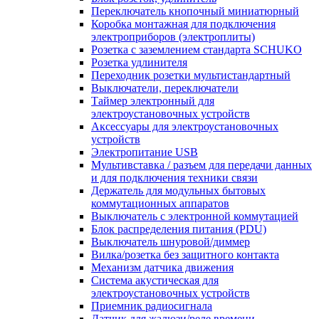
Переключатель кнопочный миниатюрный
Коробка монтажная для подключения
электроприборов (электроплиты)
Розетка с заземлением стандарта SCHUKO
Розетка удлинителя
Переходник розетки мультистандартный
Выключатели, переключатели
Таймер электронный для
электроустановочных устройств
Аксессуары для электроустановочных
устройств
Электропитание USB
Мультивставка / разъем для передачи данных
и для подключения техники связи
Держатель для модульных бытовых
коммутационных аппаратов
Выключатель с электронной коммутацией
Блок распределения питания (PDU)
Выключатель шнуровой/диммер
Вилка/розетка без защитного контакта
Механизм датчика движения
Система акустическая для
электроустановочных устройств
Приемник радиосигнала
Датчик для жалюзи/реле времени