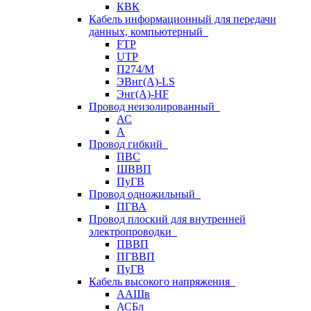
КВК
Кабель информационный для передачи
данных, компьютерный
FTP
UTP
П274/М
ЭВнг(А)-LS
Энг(А)-HF
Провод неизолированный
АС
А
Провод гибкий
ПВС
ШВВП
ПуГВ
Провод одножильный
ПГВА
Провод плоский для внутренней
электропроводки
ПВВП
ПГВВП
ПуГВ
Кабель высокого напряжения
ААШв
АСБл