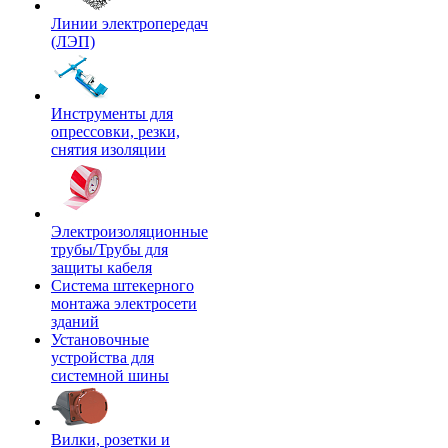
Линии электропередач
(ЛЭП)
Инструменты для
опрессовки, резки,
снятия изоляции
Электроизоляционные
трубы/Трубы для
защиты кабеля
Система штекерного
монтажа электросети
зданий
Установочные
устройства для
системной шины
Вилки, розетки и