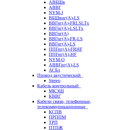
АВБШв
АВВГ
NYM-J
ВБШвнг(А)-LS
ВВГнг(A)-FRLSLTx
ВВГнг(A)-LSLTx
ВВГнг(А)
ВВГнг(А)-FR-LS
ВВГнг(А)-LS
ППГнг(А)-FRHF
ППГнг(А)-HF
NYM-O
АВВГнг(А)-LS
АСБл
Провод акустический
Stereo
Кабель контрольный
МКЭШ
КВВГ
Кабели связи, телефонные,
телекоммуникационные
КСПВ
ПРППМ
ТРП
ПТПЖ