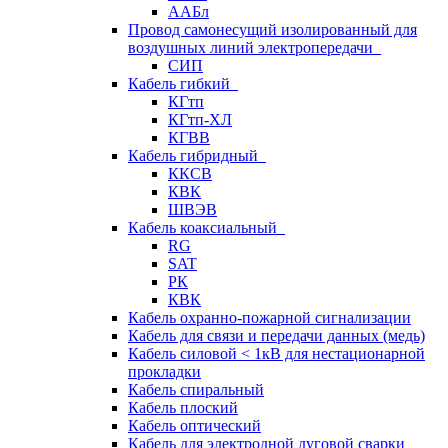
ААБл
Провод самонесущий изолированный для
воздушных линий электропередачи
СИП
Кабель гибкий
КГтп
КГтп-ХЛ
КГВВ
Кабель гибридный
ККСВ
КВК
ШВЭВ
Кабель коаксиальный
RG
SAT
РК
КВК
Кабель охранно-пожарной сигнализации
Кабель для связи и передачи данных (медь)
Кабель силовой < 1кВ для нестационарной
прокладки
Кабель спиральный
Кабель плоский
Кабель оптический
Кабель для электродной дуговой сварки