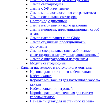
Лампа светодиодная
Лампа с УФ-излучением
Лампа металлогалогенная с отражателем
Лампа сигнальная светофора
Светодиод одиночный
Лампа натриевая низкого давления
Лампа неоновая, иллюминационная, строб-
лампа
Лампа накаливания типа Globe
Лампа студийная, проекционная и
фотолампа
Лампы специальные (автомобильные,
железнодорожные, судовые, авиационные)
Лампа с инфракрасным излучением
Модуль светодиодный
Каналы настенного и потолочного монтажа
Крышка для настенного кабель-канала
Кабель-канал
Коробка монтажная для настенного кабель-
канала
Кабель-канал плинтусный
Коробка распределительная для систем
кабель-каналов
Панель лицевая для настенного кабель-