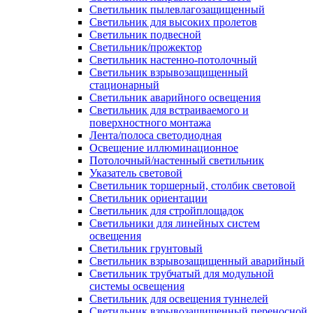
Светильник пылевлагозащищенный
Светильник для высоких пролетов
Светильник подвесной
Светильник/прожектор
Светильник настенно-потолочный
Светильник взрывозащищенный
стационарный
Светильник аварийного освещения
Светильник для встраиваемого и
поверхностного монтажа
Лента/полоса светодиодная
Освещение иллюминационное
Потолочный/настенный светильник
Указатель световой
Светильник торшерный, столбик световой
Светильник ориентации
Светильник для стройплощадок
Светильники для линейных систем
освещения
Светильник грунтовый
Светильник взрывозащищенный аварийный
Светильник трубчатый для модульной
системы освещения
Светильник для освещения туннелей
Светильник взрывозащищенный переносной