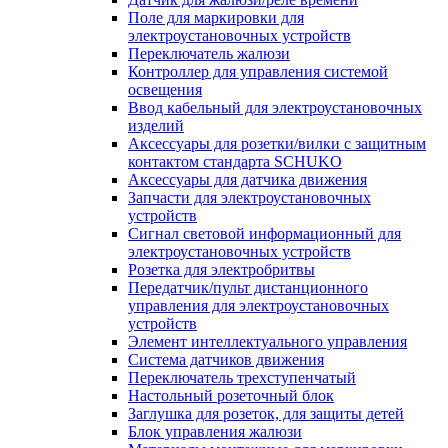
Поле для маркировки для
электроустановочных устройств
Переключатель жалюзи
Контроллер для управления системой
освещения
Ввод кабельный для электроустановочных
изделий
Аксессуары для розетки/вилки с защитным
контактом стандарта SCHUKO
Аксессуары для датчика движения
Запчасти для электроустановочных
устройств
Сигнал световой информационный для
электроустановочных устройств
Розетка для электробритвы
Передатчик/пульт дистанционного
управления для электроустановочных
устройств
Элемент интеллектуального управления
Система датчиков движения
Переключатель трехступенчатый
Настольный розеточный блок
Заглушка для розеток, для защиты детей
Блок управления жалюзи