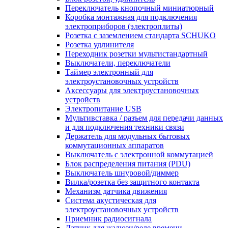
Переключатель кнопочный миниатюрный
Коробка монтажная для подключения
электроприборов (электроплиты)
Розетка с заземлением стандарта SCHUKO
Розетка удлинителя
Переходник розетки мультистандартный
Выключатели, переключатели
Таймер электронный для
электроустановочных устройств
Аксессуары для электроустановочных
устройств
Электропитание USB
Мультивставка / разъем для передачи данных
и для подключения техники связи
Держатель для модульных бытовых
коммутационных аппаратов
Выключатель с электронной коммутацией
Блок распределения питания (PDU)
Выключатель шнуровой/диммер
Вилка/розетка без защитного контакта
Механизм датчика движения
Система акустическая для
электроустановочных устройств
Приемник радиосигнала
Датчик для жалюзи/реле времени