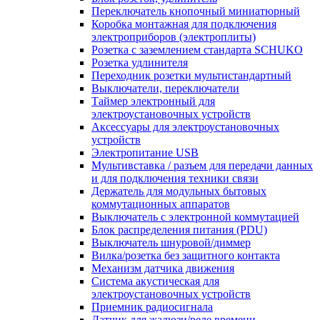
Переключатель кнопочный миниатюрный
Коробка монтажная для подключения
электроприборов (электроплиты)
Розетка с заземлением стандарта SCHUKO
Розетка удлинителя
Переходник розетки мультистандартный
Выключатели, переключатели
Таймер электронный для
электроустановочных устройств
Аксессуары для электроустановочных
устройств
Электропитание USB
Мультивставка / разъем для передачи данных
и для подключения техники связи
Держатель для модульных бытовых
коммутационных аппаратов
Выключатель с электронной коммутацией
Блок распределения питания (PDU)
Выключатель шнуровой/диммер
Вилка/розетка без защитного контакта
Механизм датчика движения
Система акустическая для
электроустановочных устройств
Приемник радиосигнала
Датчик для жалюзи/реле времени