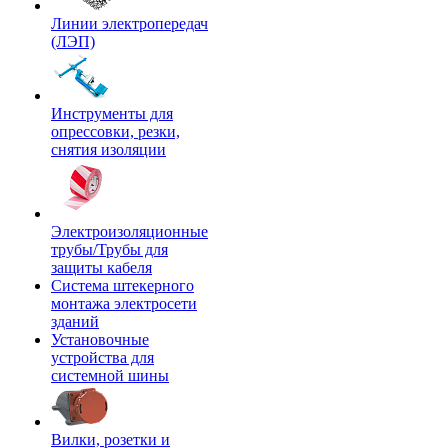
Линии электропередач
(ЛЭП)
Инструменты для
опрессовки, резки,
снятия изоляции
Электроизоляционные
трубы/Трубы для
защиты кабеля
Система штекерного
монтажа электросети
зданий
Установочные
устройства для
системной шины
Вилки, розетки и