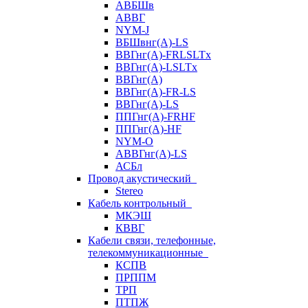
АВБШв
АВВГ
NYM-J
ВБШвнг(А)-LS
ВВГнг(A)-FRLSLTx
ВВГнг(A)-LSLTx
ВВГнг(А)
ВВГнг(А)-FR-LS
ВВГнг(А)-LS
ППГнг(А)-FRHF
ППГнг(А)-HF
NYM-O
АВВГнг(А)-LS
АСБл
Провод акустический
Stereo
Кабель контрольный
МКЭШ
КВВГ
Кабели связи, телефонные,
телекоммуникационные
КСПВ
ПРППМ
ТРП
ПТПЖ