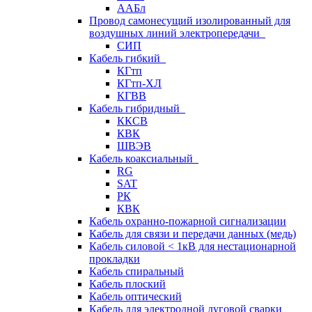
ААБл
Провод самонесущий изолированный для
воздушных линий электропередачи
СИП
Кабель гибкий
КГтп
КГтп-ХЛ
КГВВ
Кабель гибридный
ККСВ
КВК
ШВЭВ
Кабель коаксиальный
RG
SAT
РК
КВК
Кабель охранно-пожарной сигнализации
Кабель для связи и передачи данных (медь)
Кабель силовой < 1кВ для нестационарной
прокладки
Кабель спиральный
Кабель плоский
Кабель оптический
Кабель для электродной дуговой сварки