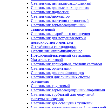
Светильник пылевлагозащищенный
Светильник для высоких пролетов
Светильник подвесной
Светильник/прожектор
Светильник настенно-потолочный
Светильник взрывозащищенный
стационарный
Светильник аварийного освещения
Светильник для встраиваемого и
поверхностного монтажа
Лента/полоса светодиодная
Освещение иллюминационное
Потолочный/настенный светильник
Указатель световой
Светильник торшерный, столбик световой
Светильник ориентации
Светильник для стройплощадок
Светильники для линейных систем
освещения
Светильник грунтовый
Светильник взрывозащищенный аварийный
Светильник трубчатый для модульной
системы освещения
Светильник для освещения туннелей
Светильник взрывозащищенный переносной