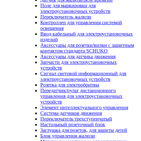
Поле для маркировки для
электроустановочных устройств
Переключатель жалюзи
Контроллер для управления системой
освещения
Ввод кабельный для электроустановочных
изделий
Аксессуары для розетки/вилки с защитным
контактом стандарта SCHUKO
Аксессуары для датчика движения
Запчасти для электроустановочных
устройств
Сигнал световой информационный для
электроустановочных устройств
Розетка для электробритвы
Передатчик/пульт дистанционного
управления для электроустановочных
устройств
Элемент интеллектуального управления
Система датчиков движения
Переключатель трехступенчатый
Настольный розеточный блок
Заглушка для розеток, для защиты детей
Блок управления жалюзи