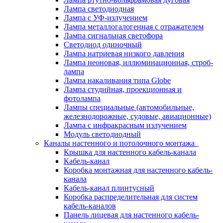
Лампа светодиодная
Лампа с УФ-излучением
Лампа металлогалогенная с отражателем
Лампа сигнальная светофора
Светодиод одиночный
Лампа натриевая низкого давления
Лампа неоновая, иллюминационная, строб-
лампа
Лампа накаливания типа Globe
Лампа студийная, проекционная и
фотолампа
Лампы специальные (автомобильные,
железнодорожные, судовые, авиационные)
Лампа с инфракрасным излучением
Модуль светодиодный
Каналы настенного и потолочного монтажа
Крышка для настенного кабель-канала
Кабель-канал
Коробка монтажная для настенного кабель-
канала
Кабель-канал плинтусный
Коробка распределительная для систем
кабель-каналов
Панель лицевая для настенного кабель-