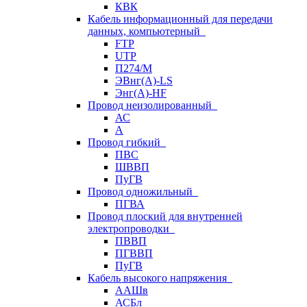
КВК
Кабель информационный для передачи
данных, компьютерный
FTP
UTP
П274/М
ЭВнг(А)-LS
Энг(А)-HF
Провод неизолированный
АС
А
Провод гибкий
ПВС
ШВВП
ПуГВ
Провод одножильный
ПГВА
Провод плоский для внутренней
электропроводки
ПВВП
ПГВВП
ПуГВ
Кабель высокого напряжения
ААШв
АСБл