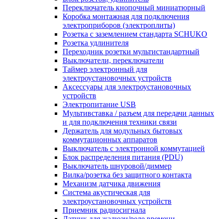
Переключатель кнопочный миниатюрный
Коробка монтажная для подключения
электроприборов (электроплиты)
Розетка с заземлением стандарта SCHUKO
Розетка удлинителя
Переходник розетки мультистандартный
Выключатели, переключатели
Таймер электронный для
электроустановочных устройств
Аксессуары для электроустановочных
устройств
Электропитание USB
Мультивставка / разъем для передачи данных
и для подключения техники связи
Держатель для модульных бытовых
коммутационных аппаратов
Выключатель с электронной коммутацией
Блок распределения питания (PDU)
Выключатель шнуровой/диммер
Вилка/розетка без защитного контакта
Механизм датчика движения
Система акустическая для
электроустановочных устройств
Приемник радиосигнала
Датчик для жалюзи/реле времени