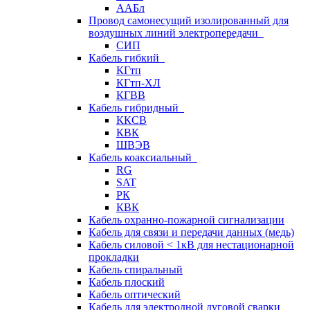
ААБл
Провод самонесущий изолированный для
воздушных линий электропередачи
СИП
Кабель гибкий
КГтп
КГтп-ХЛ
КГВВ
Кабель гибридный
ККСВ
КВК
ШВЭВ
Кабель коаксиальный
RG
SAT
РК
КВК
Кабель охранно-пожарной сигнализации
Кабель для связи и передачи данных (медь)
Кабель силовой < 1кВ для нестационарной
прокладки
Кабель спиральный
Кабель плоский
Кабель оптический
Кабель для электродной дуговой сварки