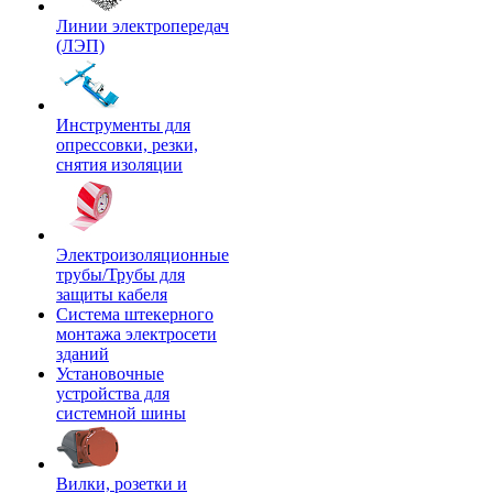
Линии электропередач
(ЛЭП)
Инструменты для
опрессовки, резки,
снятия изоляции
Электроизоляционные
трубы/Трубы для
защиты кабеля
Система штекерного
монтажа электросети
зданий
Установочные
устройства для
системной шины
Вилки, розетки и