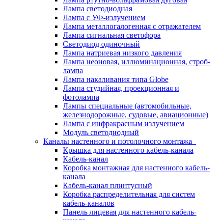
Лампа светодиодная
Лампа с УФ-излучением
Лампа металлогалогенная с отражателем
Лампа сигнальная светофора
Светодиод одиночный
Лампа натриевая низкого давления
Лампа неоновая, иллюминационная, строб-
лампа
Лампа накаливания типа Globe
Лампа студийная, проекционная и
фотолампа
Лампы специальные (автомобильные,
железнодорожные, судовые, авиационные)
Лампа с инфракрасным излучением
Модуль светодиодный
Каналы настенного и потолочного монтажа
Крышка для настенного кабель-канала
Кабель-канал
Коробка монтажная для настенного кабель-
канала
Кабель-канал плинтусный
Коробка распределительная для систем
кабель-каналов
Панель лицевая для настенного кабель-