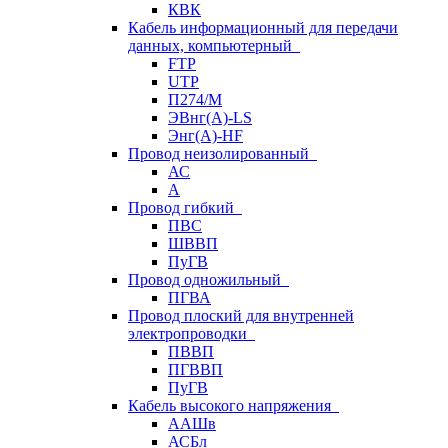
КВК
Кабель информационный для передачи
данных, компьютерный
FTP
UTP
П274/М
ЭВнг(А)-LS
Энг(А)-HF
Провод неизолированный
АС
А
Провод гибкий
ПВС
ШВВП
ПуГВ
Провод одножильный
ПГВА
Провод плоский для внутренней
электропроводки
ПВВП
ПГВВП
ПуГВ
Кабель высокого напряжения
ААШв
АСБл