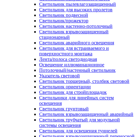
Светильник пылевлагозащищенный
Светильник для высоких пролетов
Светильник подвесной
Светильник/прожектор
Светильник настенно-потолочный
Светильник взрывозащищенный
стационарный
Светильник аварийного освещения
Светильник для встраиваемого и
поверхностного монтажа
Лента/полоса светодиодная
Освещение иллюминационное
Потолочный/настенный светильник
Указатель световой
Светильник торшерный, столбик световой
Светильник ориентации
Светильник для стройплощадок
Светильники для линейных систем
освещения
Светильник грунтовый
Светильник взрывозащищенный аварийный
Светильник трубчатый для модульной
системы освещения
Светильник для освещения туннелей
Светильник взрывозащищенный переносной