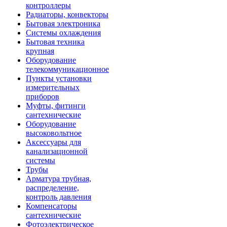
контроллеры
Радиаторы, конвекторы
Бытовая электроника
Системы охлаждения
Бытовая техника
крупная
Оборудование
телекоммуникационное
Пункты установки
измерительных
приборов
Муфты, фитинги
сантехнические
Оборудование
высоковольтное
Аксессуары для
канализационной
системы
Трубы
Арматура трубная,
распределение,
контроль давления
Компенсаторы
сантехнические
Фотоэлектрическое