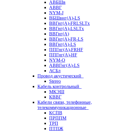
АВБШв
АВВГ
NYM-J
ВБШвнг(А)-LS
ВВГнг(A)-FRLSLTx
ВВГнг(A)-LSLTx
ВВГнг(А)
ВВГнг(А)-FR-LS
ВВГнг(А)-LS
ППГнг(А)-FRHF
ППГнг(А)-HF
NYM-O
АВВГнг(А)-LS
АСБл
Провод акустический
Stereo
Кабель контрольный
МКЭШ
КВВГ
Кабели связи, телефонные,
телекоммуникационные
КСПВ
ПРППМ
ТРП
ПТПЖ