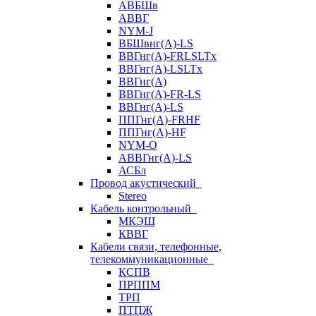
АВБШв
АВВГ
NYM-J
ВБШвнг(А)-LS
ВВГнг(A)-FRLSLTx
ВВГнг(A)-LSLTx
ВВГнг(А)
ВВГнг(А)-FR-LS
ВВГнг(А)-LS
ППГнг(А)-FRHF
ППГнг(А)-HF
NYM-O
АВВГнг(А)-LS
АСБл
Провод акустический
Stereo
Кабель контрольный
МКЭШ
КВВГ
Кабели связи, телефонные,
телекоммуникационные
КСПВ
ПРППМ
ТРП
ПТПЖ