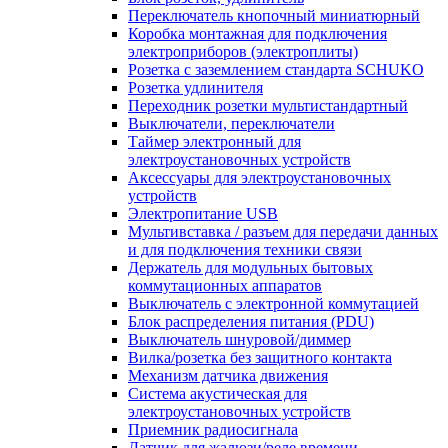
Переключатель кнопочный миниатюрный
Коробка монтажная для подключения
электроприборов (электроплиты)
Розетка с заземлением стандарта SCHUKO
Розетка удлинителя
Переходник розетки мультистандартный
Выключатели, переключатели
Таймер электронный для
электроустановочных устройств
Аксессуары для электроустановочных
устройств
Электропитание USB
Мультивставка / разъем для передачи данных
и для подключения техники связи
Держатель для модульных бытовых
коммутационных аппаратов
Выключатель с электронной коммутацией
Блок распределения питания (PDU)
Выключатель шнуровой/диммер
Вилка/розетка без защитного контакта
Механизм датчика движения
Система акустическая для
электроустановочных устройств
Приемник радиосигнала
Датчик для жалюзи/реле времени