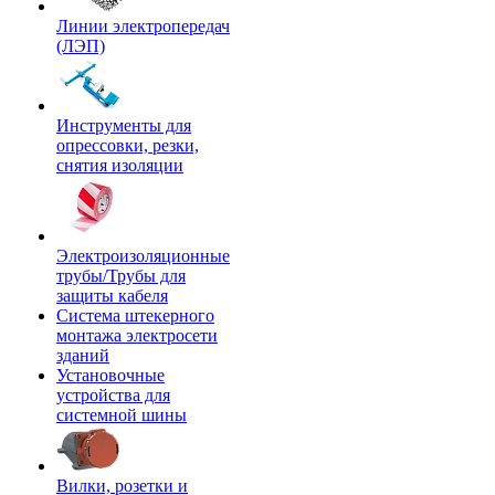
Линии электропередач
(ЛЭП)
Инструменты для
опрессовки, резки,
снятия изоляции
Электроизоляционные
трубы/Трубы для
защиты кабеля
Система штекерного
монтажа электросети
зданий
Установочные
устройства для
системной шины
Вилки, розетки и