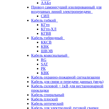
ААБл
Провод самонесущий изолированный для
воздушных линий электропередачи
СИП
Кабель гибкий
КГтп
КГтп-ХЛ
КГВВ
Кабель гибридный
ККСВ
КВК
ШВЭВ
Кабель коаксиальный
RG
SAT
РК
КВК
Кабель охранно-пожарной сигнализации
Кабель для связи и передачи данных (медь)
Кабель силовой < 1кВ для нестационарной
прокладки
Кабель спиральный
Кабель плоский
Кабель оптический
Кабель для электродной дуговой сварки