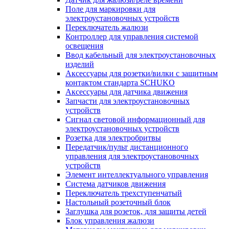
Поле для маркировки для
электроустановочных устройств
Переключатель жалюзи
Контроллер для управления системой
освещения
Ввод кабельный для электроустановочных
изделий
Аксессуары для розетки/вилки с защитным
контактом стандарта SCHUKO
Аксессуары для датчика движения
Запчасти для электроустановочных
устройств
Сигнал световой информационный для
электроустановочных устройств
Розетка для электробритвы
Передатчик/пульт дистанционного
управления для электроустановочных
устройств
Элемент интеллектуального управления
Система датчиков движения
Переключатель трехступенчатый
Настольный розеточный блок
Заглушка для розеток, для защиты детей
Блок управления жалюзи