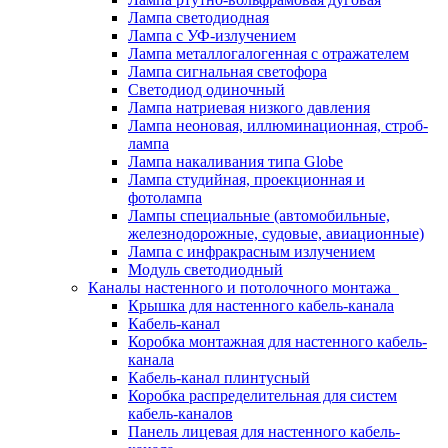
Лампа светодиодная
Лампа с УФ-излучением
Лампа металлогалогенная с отражателем
Лампа сигнальная светофора
Светодиод одиночный
Лампа натриевая низкого давления
Лампа неоновая, иллюминационная, строб-
лампа
Лампа накаливания типа Globe
Лампа студийная, проекционная и
фотолампа
Лампы специальные (автомобильные,
железнодорожные, судовые, авиационные)
Лампа с инфракрасным излучением
Модуль светодиодный
Каналы настенного и потолочного монтажа
Крышка для настенного кабель-канала
Кабель-канал
Коробка монтажная для настенного кабель-
канала
Кабель-канал плинтусный
Коробка распределительная для систем
кабель-каналов
Панель лицевая для настенного кабель-