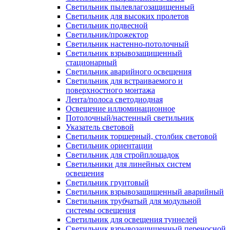
Светильник пылевлагозащищенный
Светильник для высоких пролетов
Светильник подвесной
Светильник/прожектор
Светильник настенно-потолочный
Светильник взрывозащищенный
стационарный
Светильник аварийного освещения
Светильник для встраиваемого и
поверхностного монтажа
Лента/полоса светодиодная
Освещение иллюминационное
Потолочный/настенный светильник
Указатель световой
Светильник торшерный, столбик световой
Светильник ориентации
Светильник для стройплощадок
Светильники для линейных систем
освещения
Светильник грунтовый
Светильник взрывозащищенный аварийный
Светильник трубчатый для модульной
системы освещения
Светильник для освещения туннелей
Светильник взрывозащищенный переносной