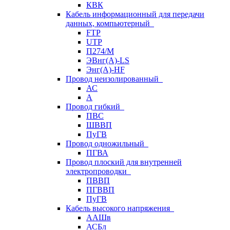
КВК
Кабель информационный для передачи
данных, компьютерный
FTP
UTP
П274/М
ЭВнг(А)-LS
Энг(А)-HF
Провод неизолированный
АС
А
Провод гибкий
ПВС
ШВВП
ПуГВ
Провод одножильный
ПГВА
Провод плоский для внутренней
электропроводки
ПВВП
ПГВВП
ПуГВ
Кабель высокого напряжения
ААШв
АСБл