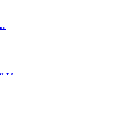
ные
 системы