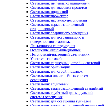
Светильник пылевлагозащищенный
Светильник для высоких пролетов
Светильник подвесной
Светильник/прожектор
Светильник настенно-потолочный
Светильник взрывозащищенный
стационарный
Светильник аварийного освещения
Светильник для встраиваемого и
поверхностного монтажа
Лента/полоса светодиодная
Освещение иллюминационное
Потолочный/настенный светильник
Указатель световой
Светильник торшерный, столбик световой
Светильник ориентации
Светильник для стройплощадок
Светильники для линейных систем
освещения
Светильник грунтовый
Светильник взрывозащищенный аварийный
Светильник трубчатый для модульной
системы освещения
Светильник для освещения туннелей
Светильник взрывозащищенный переносной