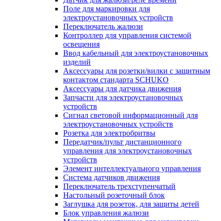
Поле для маркировки для
электроустановочных устройств
Переключатель жалюзи
Контроллер для управления системой
освещения
Ввод кабельный для электроустановочных
изделий
Аксессуары для розетки/вилки с защитным
контактом стандарта SCHUKO
Аксессуары для датчика движения
Запчасти для электроустановочных
устройств
Сигнал световой информационный для
электроустановочных устройств
Розетка для электробритвы
Передатчик/пульт дистанционного
управления для электроустановочных
устройств
Элемент интеллектуального управления
Система датчиков движения
Переключатель трехступенчатый
Настольный розеточный блок
Заглушка для розеток, для защиты детей
Блок управления жалюзи