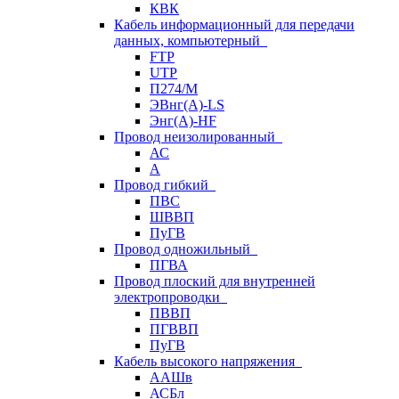
КВК
Кабель информационный для передачи
данных, компьютерный
FTP
UTP
П274/М
ЭВнг(А)-LS
Энг(А)-HF
Провод неизолированный
АС
А
Провод гибкий
ПВС
ШВВП
ПуГВ
Провод одножильный
ПГВА
Провод плоский для внутренней
электропроводки
ПВВП
ПГВВП
ПуГВ
Кабель высокого напряжения
ААШв
АСБл