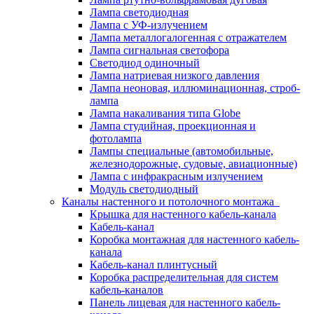
Лампа светодиодная
Лампа с УФ-излучением
Лампа металлогалогенная с отражателем
Лампа сигнальная светофора
Светодиод одиночный
Лампа натриевая низкого давления
Лампа неоновая, иллюминационная, строб-
лампа
Лампа накаливания типа Globe
Лампа студийная, проекционная и
фотолампа
Лампы специальные (автомобильные,
железнодорожные, судовые, авиационные)
Лампа с инфракрасным излучением
Модуль светодиодный
Каналы настенного и потолочного монтажа
Крышка для настенного кабель-канала
Кабель-канал
Коробка монтажная для настенного кабель-
канала
Кабель-канал плинтусный
Коробка распределительная для систем
кабель-каналов
Панель лицевая для настенного кабель-