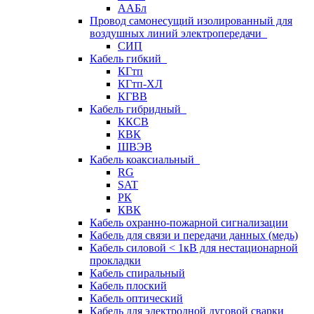
ААБл
Провод самонесущий изолированный для
воздушных линий электропередачи
СИП
Кабель гибкий
КГтп
КГтп-ХЛ
КГВВ
Кабель гибридный
ККСВ
КВК
ШВЭВ
Кабель коаксиальный
RG
SAT
РК
КВК
Кабель охранно-пожарной сигнализации
Кабель для связи и передачи данных (медь)
Кабель силовой < 1кВ для нестационарной
прокладки
Кабель спиральный
Кабель плоский
Кабель оптический
Кабель для электродной дуговой сварки