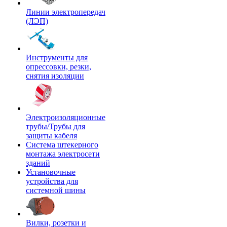
Линии электропередач
(ЛЭП)
Инструменты для
опрессовки, резки,
снятия изоляции
Электроизоляционные
трубы/Трубы для
защиты кабеля
Система штекерного
монтажа электросети
зданий
Установочные
устройства для
системной шины
Вилки, розетки и