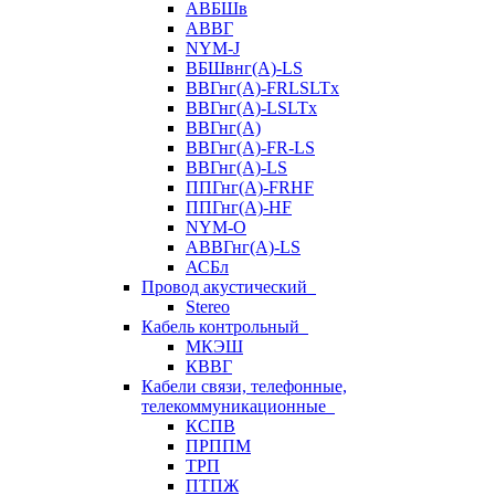
АВБШв
АВВГ
NYM-J
ВБШвнг(А)-LS
ВВГнг(A)-FRLSLTx
ВВГнг(A)-LSLTx
ВВГнг(А)
ВВГнг(А)-FR-LS
ВВГнг(А)-LS
ППГнг(А)-FRHF
ППГнг(А)-HF
NYM-O
АВВГнг(А)-LS
АСБл
Провод акустический
Stereo
Кабель контрольный
МКЭШ
КВВГ
Кабели связи, телефонные,
телекоммуникационные
КСПВ
ПРППМ
ТРП
ПТПЖ