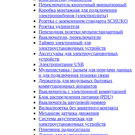
Переключатель кнопочный миниатюрный
Коробка монтажная для подключения
электроприборов (электроплиты)
Розетка с заземлением стандарта SCHUKO
Розетка удлинителя
Переходник розетки мультистандартный
Выключатели, переключатели
Таймер электронный для
электроустановочных устройств
Аксессуары для электроустановочных
устройств
Электропитание USB
Мультивставка / разъем для передачи данных
и для подключения техники связи
Держатель для модульных бытовых
коммутационных аппаратов
Выключатель с электронной коммутацией
Блок распределения питания (PDU)
Выключатель шнуровой/диммер
Вилка/розетка без защитного контакта
Механизм датчика движения
Система акустическая для
электроустановочных устройств
Приемник радиосигнала
Датчик для жалюзи/реле времени