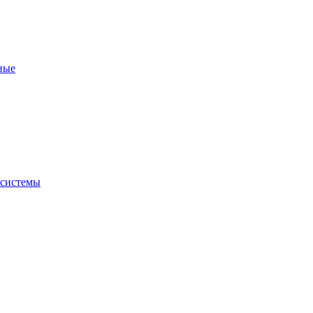
ные
 системы