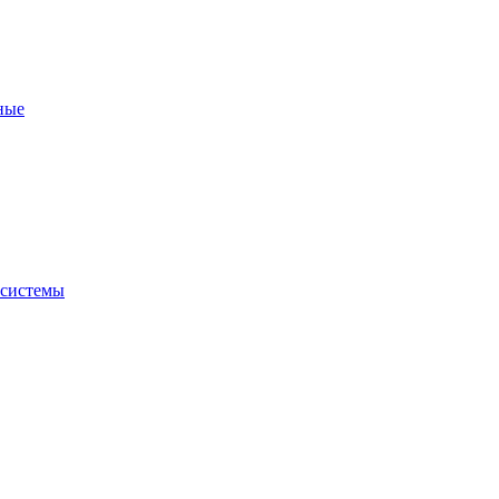
ные
 системы