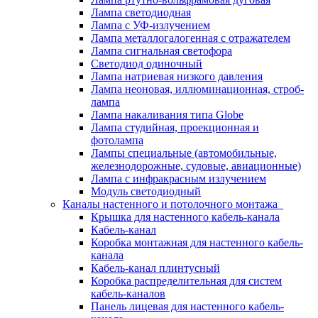
Лампа светодиодная
Лампа с УФ-излучением
Лампа металлогалогенная с отражателем
Лампа сигнальная светофора
Светодиод одиночный
Лампа натриевая низкого давления
Лампа неоновая, иллюминационная, строб-
лампа
Лампа накаливания типа Globe
Лампа студийная, проекционная и
фотолампа
Лампы специальные (автомобильные,
железнодорожные, судовые, авиационные)
Лампа с инфракрасным излучением
Модуль светодиодный
Каналы настенного и потолочного монтажа
Крышка для настенного кабель-канала
Кабель-канал
Коробка монтажная для настенного кабель-
канала
Кабель-канал плинтусный
Коробка распределительная для систем
кабель-каналов
Панель лицевая для настенного кабель-