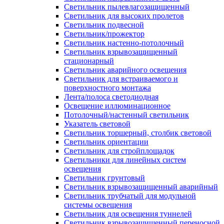
Светильник пылевлагозащищенный
Светильник для высоких пролетов
Светильник подвесной
Светильник/прожектор
Светильник настенно-потолочный
Светильник взрывозащищенный
стационарный
Светильник аварийного освещения
Светильник для встраиваемого и
поверхностного монтажа
Лента/полоса светодиодная
Освещение иллюминационное
Потолочный/настенный светильник
Указатель световой
Светильник торшерный, столбик световой
Светильник ориентации
Светильник для стройплощадок
Светильники для линейных систем
освещения
Светильник грунтовый
Светильник взрывозащищенный аварийный
Светильник трубчатый для модульной
системы освещения
Светильник для освещения туннелей
Светильник взрывозащищенный переносной