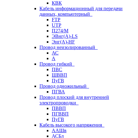
КВК
Кабель информационный для передачи
данных, компьютерный
FTP
UTP
П274/М
ЭВнг(А)-LS
Энг(А)-HF
Провод неизолированный
АС
А
Провод гибкий
ПВС
ШВВП
ПуГВ
Провод одножильный
ПГВА
Провод плоский для внутренней
электропроводки
ПВВП
ПГВВП
ПуГВ
Кабель высокого напряжения
ААШв
АСБл