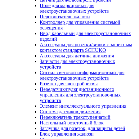
Поле для маркировки для
электроустановочных устройств
Переключатель жалюзи
Контроллер для управления системой
освещения
Ввод кабельный для электроустановочных
изделий
Аксессуары для розетки/вилки с защитным
контактом стандарта SCHUKO
Аксессуары для датчика движения
Запчасти для электроустановочных
устройств
Сигнал световой информационный для
электроустановочных устройств
Розетка для электробритвы
Передатчик/пульт дистанционного
управления для электроустановочных
устройств
Элемент интеллектуального управления
Система датчиков движения
Переключатель трехступенчатый
Настольный розеточный блок
Заглушка для розеток, для защиты детей
Блок управления жалюзи