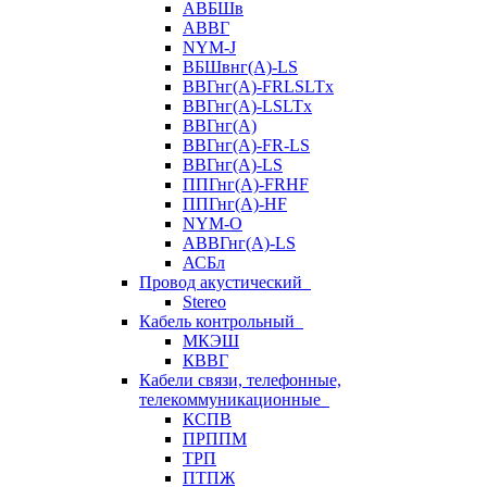
АВБШв
АВВГ
NYM-J
ВБШвнг(А)-LS
ВВГнг(A)-FRLSLTx
ВВГнг(A)-LSLTx
ВВГнг(А)
ВВГнг(А)-FR-LS
ВВГнг(А)-LS
ППГнг(А)-FRHF
ППГнг(А)-HF
NYM-O
АВВГнг(А)-LS
АСБл
Провод акустический
Stereo
Кабель контрольный
МКЭШ
КВВГ
Кабели связи, телефонные,
телекоммуникационные
КСПВ
ПРППМ
ТРП
ПТПЖ