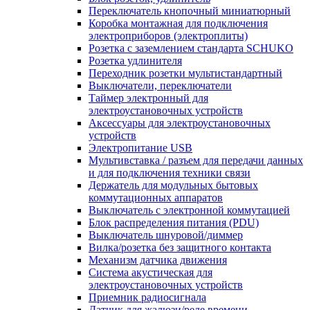
Переключатель кнопочный миниатюрный
Коробка монтажная для подключения
электроприборов (электроплиты)
Розетка с заземлением стандарта SCHUKO
Розетка удлинителя
Переходник розетки мультистандартный
Выключатели, переключатели
Таймер электронный для
электроустановочных устройств
Аксессуары для электроустановочных
устройств
Электропитание USB
Мультивставка / разъем для передачи данных
и для подключения техники связи
Держатель для модульных бытовых
коммутационных аппаратов
Выключатель с электронной коммутацией
Блок распределения питания (PDU)
Выключатель шнуровой/диммер
Вилка/розетка без защитного контакта
Механизм датчика движения
Система акустическая для
электроустановочных устройств
Приемник радиосигнала
Датчик для жалюзи/реле времени