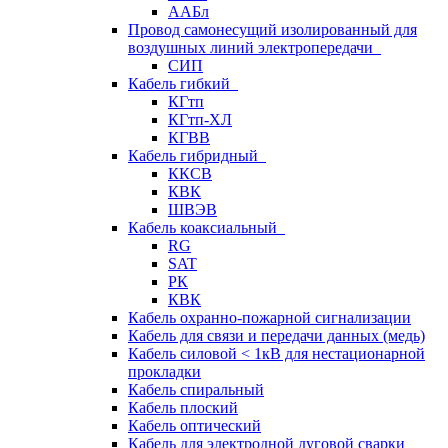
ААБл
Провод самонесущий изолированный для
воздушных линий электропередачи
СИП
Кабель гибкий
КГтп
КГтп-ХЛ
КГВВ
Кабель гибридный
ККСВ
КВК
ШВЭВ
Кабель коаксиальный
RG
SAT
РК
КВК
Кабель охранно-пожарной сигнализации
Кабель для связи и передачи данных (медь)
Кабель силовой < 1кВ для нестационарной
прокладки
Кабель спиральный
Кабель плоский
Кабель оптический
Кабель для электродной дуговой сварки