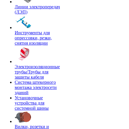
Линии электропередач
(ЛЭП)
Инструменты для
опрессовки, резки,
снятия изоляции
Электроизоляционные
трубы/Трубы для
защиты кабеля
Система штекерного
монтажа электросети
зданий
Установочные
устройства для
системной шины
Вилки, розетки и