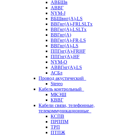
АВБШв
АВВГ
NYM-J
ВБШвнг(А)-LS
ВВГнг(A)-FRLSLTx
ВВГнг(A)-LSLTx
ВВГнг(А)
ВВГнг(А)-FR-LS
ВВГнг(А)-LS
ППГнг(А)-FRHF
ППГнг(А)-HF
NYM-O
АВВГнг(А)-LS
АСБл
Провод акустический
Stereo
Кабель контрольный
МКЭШ
КВВГ
Кабели связи, телефонные,
телекоммуникационные
КСПВ
ПРППМ
ТРП
ПТПЖ