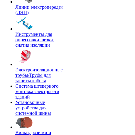
Линии электропередач
(ЛЭП)
Инструменты для
опрессовки, резки,
снятия изоляции
Электроизоляционные
трубы/Трубы для
защиты кабеля
Система штекерного
монтажа электросети
зданий
Установочные
устройства для
системной шины
Вилки, розетки и