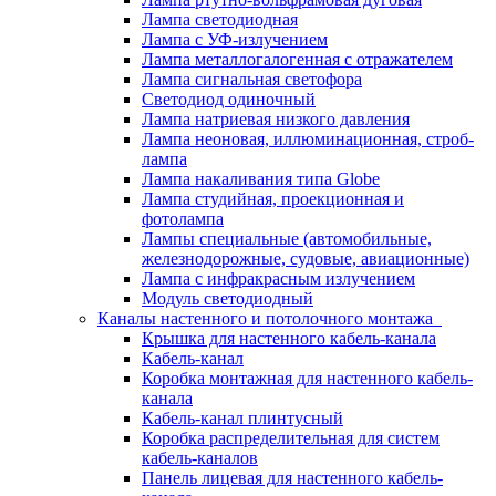
Лампа светодиодная
Лампа с УФ-излучением
Лампа металлогалогенная с отражателем
Лампа сигнальная светофора
Светодиод одиночный
Лампа натриевая низкого давления
Лампа неоновая, иллюминационная, строб-
лампа
Лампа накаливания типа Globe
Лампа студийная, проекционная и
фотолампа
Лампы специальные (автомобильные,
железнодорожные, судовые, авиационные)
Лампа с инфракрасным излучением
Модуль светодиодный
Каналы настенного и потолочного монтажа
Крышка для настенного кабель-канала
Кабель-канал
Коробка монтажная для настенного кабель-
канала
Кабель-канал плинтусный
Коробка распределительная для систем
кабель-каналов
Панель лицевая для настенного кабель-