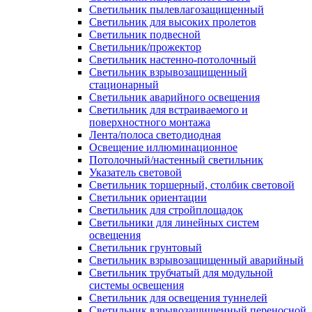
Светильник пылевлагозащищенный
Светильник для высоких пролетов
Светильник подвесной
Светильник/прожектор
Светильник настенно-потолочный
Светильник взрывозащищенный
стационарный
Светильник аварийного освещения
Светильник для встраиваемого и
поверхностного монтажа
Лента/полоса светодиодная
Освещение иллюминационное
Потолочный/настенный светильник
Указатель световой
Светильник торшерный, столбик световой
Светильник ориентации
Светильник для стройплощадок
Светильники для линейных систем
освещения
Светильник грунтовый
Светильник взрывозащищенный аварийный
Светильник трубчатый для модульной
системы освещения
Светильник для освещения туннелей
Светильник взрывозащищенный переносной