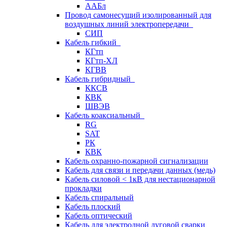
ААБл
Провод самонесущий изолированный для
воздушных линий электропередачи
СИП
Кабель гибкий
КГтп
КГтп-ХЛ
КГВВ
Кабель гибридный
ККСВ
КВК
ШВЭВ
Кабель коаксиальный
RG
SAT
РК
КВК
Кабель охранно-пожарной сигнализации
Кабель для связи и передачи данных (медь)
Кабель силовой < 1кВ для нестационарной
прокладки
Кабель спиральный
Кабель плоский
Кабель оптический
Кабель для электродной дуговой сварки