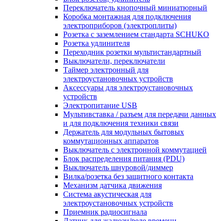
Переключатель кнопочный миниатюрный
Коробка монтажная для подключения
электроприборов (электроплиты)
Розетка с заземлением стандарта SCHUKO
Розетка удлинителя
Переходник розетки мультистандартный
Выключатели, переключатели
Таймер электронный для
электроустановочных устройств
Аксессуары для электроустановочных
устройств
Электропитание USB
Мультивставка / разъем для передачи данных
и для подключения техники связи
Держатель для модульных бытовых
коммутационных аппаратов
Выключатель с электронной коммутацией
Блок распределения питания (PDU)
Выключатель шнуровой/диммер
Вилка/розетка без защитного контакта
Механизм датчика движения
Система акустическая для
электроустановочных устройств
Приемник радиосигнала
Датчик для жалюзи/реле времени