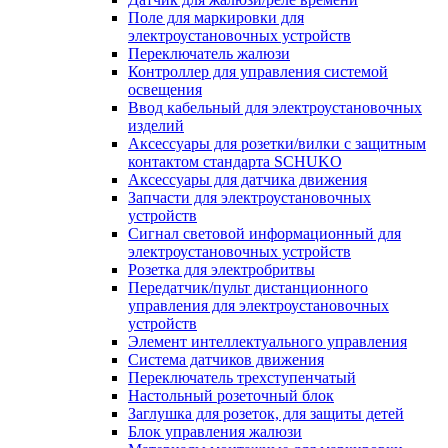
Поле для маркировки для
электроустановочных устройств
Переключатель жалюзи
Контроллер для управления системой
освещения
Ввод кабельный для электроустановочных
изделий
Аксессуары для розетки/вилки с защитным
контактом стандарта SCHUKO
Аксессуары для датчика движения
Запчасти для электроустановочных
устройств
Сигнал световой информационный для
электроустановочных устройств
Розетка для электробритвы
Передатчик/пульт дистанционного
управления для электроустановочных
устройств
Элемент интеллектуального управления
Система датчиков движения
Переключатель трехступенчатый
Настольный розеточный блок
Заглушка для розеток, для защиты детей
Блок управления жалюзи