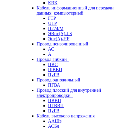
КВК
Кабель информационный для передачи
данных, компьютерный
FTP
UTP
П274/М
ЭВнг(А)-LS
Энг(А)-HF
Провод неизолированный
АС
А
Провод гибкий
ПВС
ШВВП
ПуГВ
Провод одножильный
ПГВА
Провод плоский для внутренней
электропроводки
ПВВП
ПГВВП
ПуГВ
Кабель высокого напряжения
ААШв
АСБл