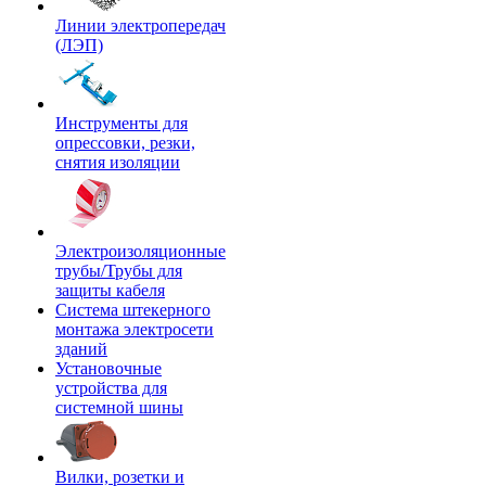
Линии электропередач
(ЛЭП)
Инструменты для
опрессовки, резки,
снятия изоляции
Электроизоляционные
трубы/Трубы для
защиты кабеля
Система штекерного
монтажа электросети
зданий
Установочные
устройства для
системной шины
Вилки, розетки и