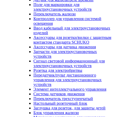
Поле для маркировки для
электроустановочных устройств
Переключатель жалюзи
Контроллер для управления системой
освещения
Ввод кабельный для электроустановочных
изделий
Аксессуары для розетки/вилки с защитным
контактом стандарта SCHUKO
Аксессуары для датчика движения
Запчасти для электроустановочных
устройств
Сигнал световой информационный для
электроустановочных устройств
Розетка для электробритвы
Передатчик/пульт дистанционного
управления для электроустановочных
устройств
Элемент интеллектуального управления
Система датчиков движения
Переключатель трехступенчатый
Настольный розеточный блок
Заглушка для розеток, для защиты детей
Блок управления жалюзи