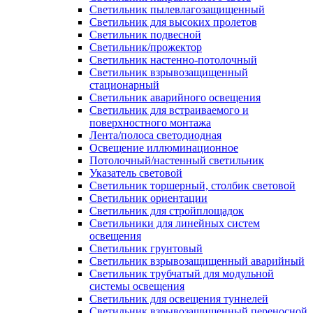
Светильник пылевлагозащищенный
Светильник для высоких пролетов
Светильник подвесной
Светильник/прожектор
Светильник настенно-потолочный
Светильник взрывозащищенный
стационарный
Светильник аварийного освещения
Светильник для встраиваемого и
поверхностного монтажа
Лента/полоса светодиодная
Освещение иллюминационное
Потолочный/настенный светильник
Указатель световой
Светильник торшерный, столбик световой
Светильник ориентации
Светильник для стройплощадок
Светильники для линейных систем
освещения
Светильник грунтовый
Светильник взрывозащищенный аварийный
Светильник трубчатый для модульной
системы освещения
Светильник для освещения туннелей
Светильник взрывозащищенный переносной