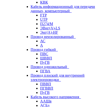
КВК
Кабель информационный для передачи
данных, компьютерный
FTP
UTP
П274/М
ЭВнг(А)-LS
Энг(А)-HF
Провод неизолированный
АС
А
Провод гибкий
ПВС
ШВВП
ПуГВ
Провод одножильный
ПГВА
Провод плоский для внутренней
электропроводки
ПВВП
ПГВВП
ПуГВ
Кабель высокого напряжения
ААШв
АСБл