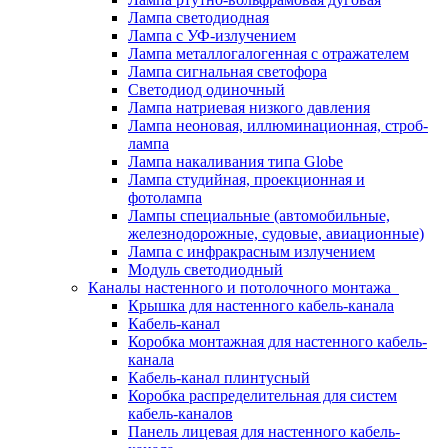
Лампа светодиодная
Лампа с УФ-излучением
Лампа металлогалогенная с отражателем
Лампа сигнальная светофора
Светодиод одиночный
Лампа натриевая низкого давления
Лампа неоновая, иллюминационная, строб-
лампа
Лампа накаливания типа Globe
Лампа студийная, проекционная и
фотолампа
Лампы специальные (автомобильные,
железнодорожные, судовые, авиационные)
Лампа с инфракрасным излучением
Модуль светодиодный
Каналы настенного и потолочного монтажа
Крышка для настенного кабель-канала
Кабель-канал
Коробка монтажная для настенного кабель-
канала
Кабель-канал плинтусный
Коробка распределительная для систем
кабель-каналов
Панель лицевая для настенного кабель-