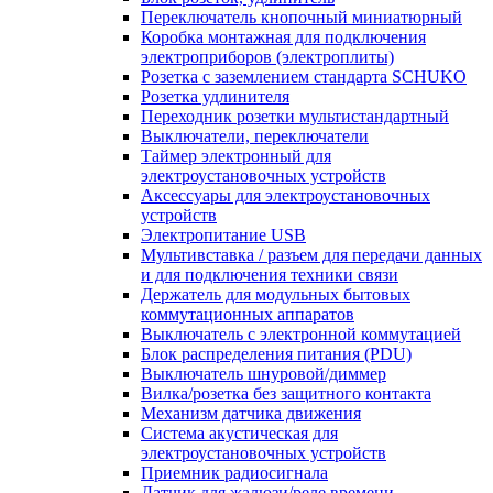
Переключатель кнопочный миниатюрный
Коробка монтажная для подключения
электроприборов (электроплиты)
Розетка с заземлением стандарта SCHUKO
Розетка удлинителя
Переходник розетки мультистандартный
Выключатели, переключатели
Таймер электронный для
электроустановочных устройств
Аксессуары для электроустановочных
устройств
Электропитание USB
Мультивставка / разъем для передачи данных
и для подключения техники связи
Держатель для модульных бытовых
коммутационных аппаратов
Выключатель с электронной коммутацией
Блок распределения питания (PDU)
Выключатель шнуровой/диммер
Вилка/розетка без защитного контакта
Механизм датчика движения
Система акустическая для
электроустановочных устройств
Приемник радиосигнала
Датчик для жалюзи/реле времени