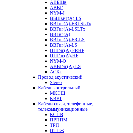
АВБШв
АВВГ
NYM-J
ВБШвнг(А)-LS
ВВГнг(A)-FRLSLTx
ВВГнг(A)-LSLTx
ВВГнг(А)
ВВГнг(А)-FR-LS
ВВГнг(А)-LS
ППГнг(А)-FRHF
ППГнг(А)-HF
NYM-O
АВВГнг(А)-LS
АСБл
Провод акустический
Stereo
Кабель контрольный
МКЭШ
КВВГ
Кабели связи, телефонные,
телекоммуникационные
КСПВ
ПРППМ
ТРП
ПТПЖ