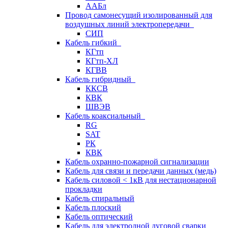
ААБл
Провод самонесущий изолированный для
воздушных линий электропередачи
СИП
Кабель гибкий
КГтп
КГтп-ХЛ
КГВВ
Кабель гибридный
ККСВ
КВК
ШВЭВ
Кабель коаксиальный
RG
SAT
РК
КВК
Кабель охранно-пожарной сигнализации
Кабель для связи и передачи данных (медь)
Кабель силовой < 1кВ для нестационарной
прокладки
Кабель спиральный
Кабель плоский
Кабель оптический
Кабель для электродной дуговой сварки