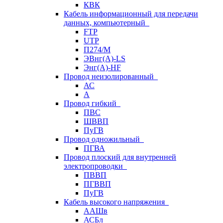
КВК
Кабель информационный для передачи
данных, компьютерный
FTP
UTP
П274/М
ЭВнг(А)-LS
Энг(А)-HF
Провод неизолированный
АС
А
Провод гибкий
ПВС
ШВВП
ПуГВ
Провод одножильный
ПГВА
Провод плоский для внутренней
электропроводки
ПВВП
ПГВВП
ПуГВ
Кабель высокого напряжения
ААШв
АСБл