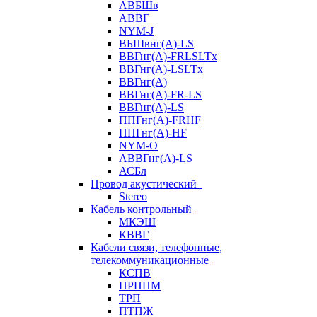
АВБШв
АВВГ
NYM-J
ВБШвнг(А)-LS
ВВГнг(A)-FRLSLTx
ВВГнг(A)-LSLTx
ВВГнг(А)
ВВГнг(А)-FR-LS
ВВГнг(А)-LS
ППГнг(А)-FRHF
ППГнг(А)-HF
NYM-O
АВВГнг(А)-LS
АСБл
Провод акустический
Stereo
Кабель контрольный
МКЭШ
КВВГ
Кабели связи, телефонные,
телекоммуникационные
КСПВ
ПРППМ
ТРП
ПТПЖ