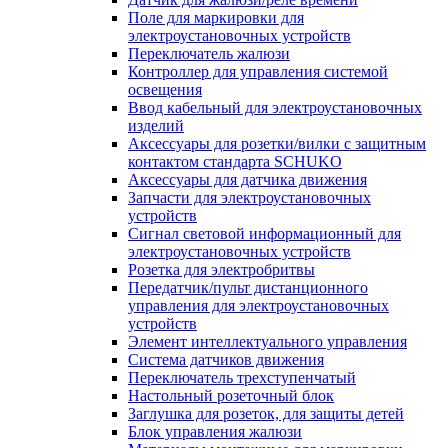
Поле для маркировки для
электроустановочных устройств
Переключатель жалюзи
Контроллер для управления системой
освещения
Ввод кабельный для электроустановочных
изделий
Аксессуары для розетки/вилки с защитным
контактом стандарта SCHUKO
Аксессуары для датчика движения
Запчасти для электроустановочных
устройств
Сигнал световой информационный для
электроустановочных устройств
Розетка для электробритвы
Передатчик/пульт дистанционного
управления для электроустановочных
устройств
Элемент интеллектуального управления
Система датчиков движения
Переключатель трехступенчатый
Настольный розеточный блок
Заглушка для розеток, для защиты детей
Блок управления жалюзи