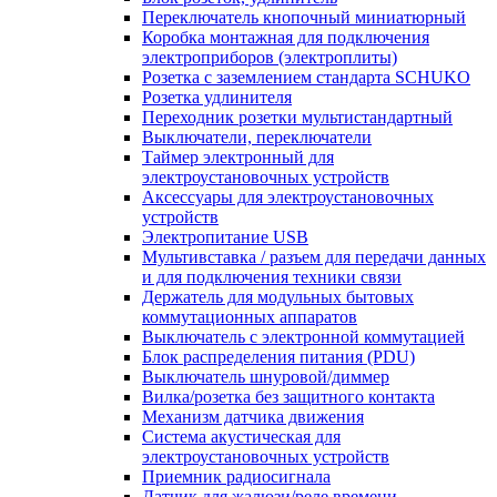
Переключатель кнопочный миниатюрный
Коробка монтажная для подключения
электроприборов (электроплиты)
Розетка с заземлением стандарта SCHUKO
Розетка удлинителя
Переходник розетки мультистандартный
Выключатели, переключатели
Таймер электронный для
электроустановочных устройств
Аксессуары для электроустановочных
устройств
Электропитание USB
Мультивставка / разъем для передачи данных
и для подключения техники связи
Держатель для модульных бытовых
коммутационных аппаратов
Выключатель с электронной коммутацией
Блок распределения питания (PDU)
Выключатель шнуровой/диммер
Вилка/розетка без защитного контакта
Механизм датчика движения
Система акустическая для
электроустановочных устройств
Приемник радиосигнала
Датчик для жалюзи/реле времени