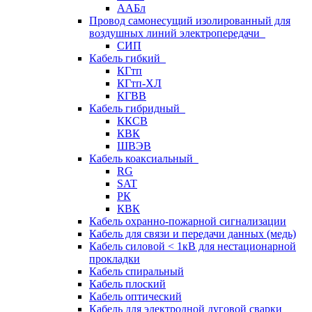
ААБл
Провод самонесущий изолированный для
воздушных линий электропередачи
СИП
Кабель гибкий
КГтп
КГтп-ХЛ
КГВВ
Кабель гибридный
ККСВ
КВК
ШВЭВ
Кабель коаксиальный
RG
SAT
РК
КВК
Кабель охранно-пожарной сигнализации
Кабель для связи и передачи данных (медь)
Кабель силовой < 1кВ для нестационарной
прокладки
Кабель спиральный
Кабель плоский
Кабель оптический
Кабель для электродной дуговой сварки