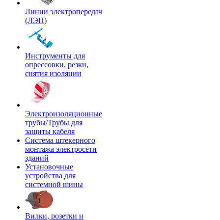
Линии электропередач
(ЛЭП)
Инструменты для
опрессовки, резки,
снятия изоляции
Электроизоляционные
трубы/Трубы для
защиты кабеля
Система штекерного
монтажа электросети
зданий
Установочные
устройства для
системной шины
Вилки, розетки и