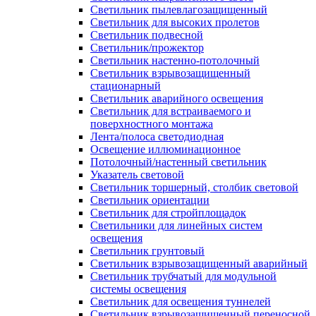
Светильник пылевлагозащищенный
Светильник для высоких пролетов
Светильник подвесной
Светильник/прожектор
Светильник настенно-потолочный
Светильник взрывозащищенный
стационарный
Светильник аварийного освещения
Светильник для встраиваемого и
поверхностного монтажа
Лента/полоса светодиодная
Освещение иллюминационное
Потолочный/настенный светильник
Указатель световой
Светильник торшерный, столбик световой
Светильник ориентации
Светильник для стройплощадок
Светильники для линейных систем
освещения
Светильник грунтовый
Светильник взрывозащищенный аварийный
Светильник трубчатый для модульной
системы освещения
Светильник для освещения туннелей
Светильник взрывозащищенный переносной