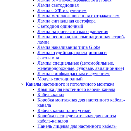
Лампа светодиодная
Лампа с УФ-излучением
Лампа металлогалогенная с отражателем
Лампа сигнальная светофора
Светодиод одиночный
Лампа натриевая низкого давления
Лампа неоновая, иллюминационная, строб-
лампа
Лампа накаливания типа Globe
Лампа студийная, проекционная и
фотолампа
Лампы специальные (автомобильные,
железнодорожные, судовые, авиационные)
Лампа с инфракрасным излучением
Модуль светодиодный
Каналы настенного и потолочного монтажа
Крышка для настенного кабель-канала
Кабель-канал
Коробка монтажная для настенного кабель-
канала
Кабель-канал плинтусный
Коробка распределительная для систем
кабель-каналов
Панель лицевая для настенного кабель-