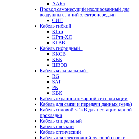
ААБл
Провод самонесущий изолированный для
воздушных линий электропередачи
СИП
Кабель гибкий
КГтп
КГтп-ХЛ
КГВВ
Кабель гибридный
ККСВ
КВК
ШВЭВ
Кабель коаксиальный
RG
SAT
РК
КВК
Кабель охранно-пожарной сигнализации
Кабель для связи и передачи данных (медь)
Кабель силовой < 1кВ для нестационарной
прокладки
Кабель спиральный
Кабель плоский
Кабель оптический
Кабель для электродной дуговой сварки