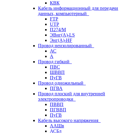
КВК
Кабель информационный для передачи
данных, компьютерный
FTP
UTP
П274/М
ЭВнг(А)-LS
Энг(А)-HF
Провод неизолированный
АС
А
Провод гибкий
ПВС
ШВВП
ПуГВ
Провод одножильный
ПГВА
Провод плоский для внутренней
электропроводки
ПВВП
ПГВВП
ПуГВ
Кабель высокого напряжения
ААШв
АСБл