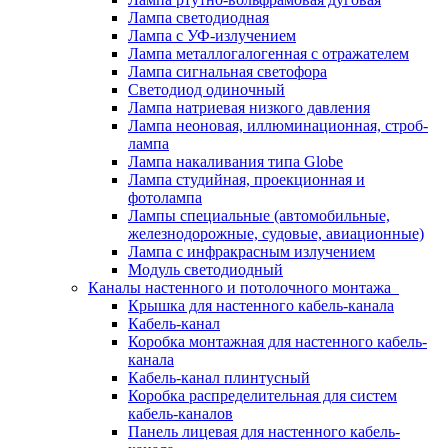
Лампа светодиодная
Лампа с УФ-излучением
Лампа металлогалогенная с отражателем
Лампа сигнальная светофора
Светодиод одиночный
Лампа натриевая низкого давления
Лампа неоновая, иллюминационная, строб-
лампа
Лампа накаливания типа Globe
Лампа студийная, проекционная и
фотолампа
Лампы специальные (автомобильные,
железнодорожные, судовые, авиационные)
Лампа с инфракрасным излучением
Модуль светодиодный
Каналы настенного и потолочного монтажа
Крышка для настенного кабель-канала
Кабель-канал
Коробка монтажная для настенного кабель-
канала
Кабель-канал плинтусный
Коробка распределительная для систем
кабель-каналов
Панель лицевая для настенного кабель-