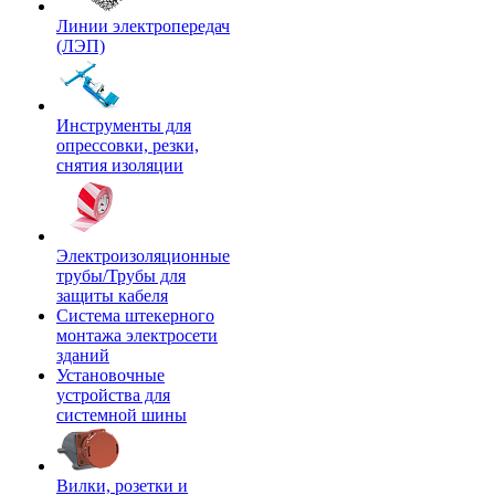
Линии электропередач
(ЛЭП)
Инструменты для
опрессовки, резки,
снятия изоляции
Электроизоляционные
трубы/Трубы для
защиты кабеля
Система штекерного
монтажа электросети
зданий
Установочные
устройства для
системной шины
Вилки, розетки и