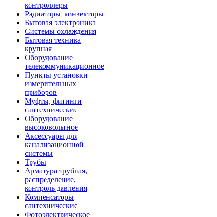
контроллеры
Радиаторы, конвекторы
Бытовая электроника
Системы охлаждения
Бытовая техника
крупная
Оборудование
телекоммуникационное
Пункты установки
измерительных
приборов
Муфты, фитинги
сантехнические
Оборудование
высоковольтное
Аксессуары для
канализационной
системы
Трубы
Арматура трубная,
распределение,
контроль давления
Компенсаторы
сантехнические
Фотоэлектрическое