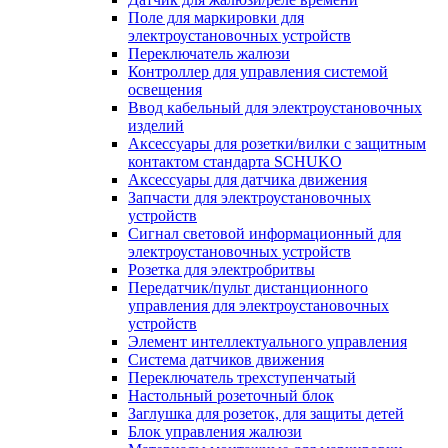
Поле для маркировки для
электроустановочных устройств
Переключатель жалюзи
Контроллер для управления системой
освещения
Ввод кабельный для электроустановочных
изделий
Аксессуары для розетки/вилки с защитным
контактом стандарта SCHUKO
Аксессуары для датчика движения
Запчасти для электроустановочных
устройств
Сигнал световой информационный для
электроустановочных устройств
Розетка для электробритвы
Передатчик/пульт дистанционного
управления для электроустановочных
устройств
Элемент интеллектуального управления
Система датчиков движения
Переключатель трехступенчатый
Настольный розеточный блок
Заглушка для розеток, для защиты детей
Блок управления жалюзи