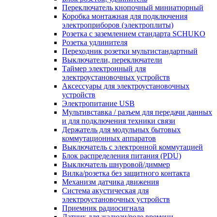
Переключатель кнопочный миниатюрный
Коробка монтажная для подключения
электроприборов (электроплиты)
Розетка с заземлением стандарта SCHUKO
Розетка удлинителя
Переходник розетки мультистандартный
Выключатели, переключатели
Таймер электронный для
электроустановочных устройств
Аксессуары для электроустановочных
устройств
Электропитание USB
Мультивставка / разъем для передачи данных
и для подключения техники связи
Держатель для модульных бытовых
коммутационных аппаратов
Выключатель с электронной коммутацией
Блок распределения питания (PDU)
Выключатель шнуровой/диммер
Вилка/розетка без защитного контакта
Механизм датчика движения
Система акустическая для
электроустановочных устройств
Приемник радиосигнала
Датчик для жалюзи/реле времени