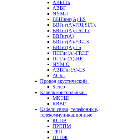
АВБШв
АВВГ
NYM-J
ВБШвнг(А)-LS
ВВГнг(A)-FRLSLTx
ВВГнг(A)-LSLTx
ВВГнг(А)
ВВГнг(А)-FR-LS
ВВГнг(А)-LS
ППГнг(А)-FRHF
ППГнг(А)-HF
NYM-O
АВВГнг(А)-LS
АСБл
Провод акустический
Stereo
Кабель контрольный
МКЭШ
КВВГ
Кабели связи, телефонные,
телекоммуникационные
КСПВ
ПРППМ
ТРП
ПТПЖ