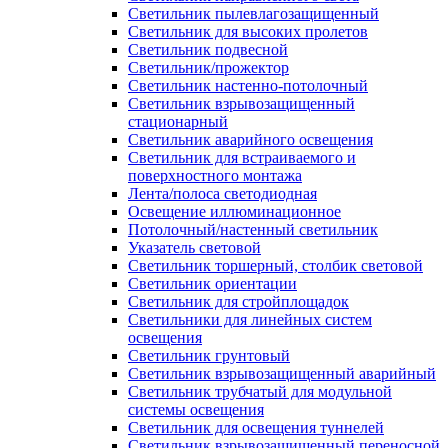
Светильник пылевлагозащищенный
Светильник для высоких пролетов
Светильник подвесной
Светильник/прожектор
Светильник настенно-потолочный
Светильник взрывозащищенный
стационарный
Светильник аварийного освещения
Светильник для встраиваемого и
поверхностного монтажа
Лента/полоса светодиодная
Освещение иллюминационное
Потолочный/настенный светильник
Указатель световой
Светильник торшерный, столбик световой
Светильник ориентации
Светильник для стройплощадок
Светильники для линейных систем
освещения
Светильник грунтовый
Светильник взрывозащищенный аварийный
Светильник трубчатый для модульной
системы освещения
Светильник для освещения туннелей
Светильник взрывозащищенный переносной