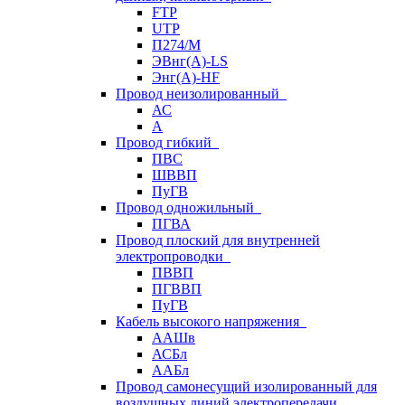
FTP
UTP
П274/М
ЭВнг(А)-LS
Энг(А)-HF
Провод неизолированный
АС
А
Провод гибкий
ПВС
ШВВП
ПуГВ
Провод одножильный
ПГВА
Провод плоский для внутренней
электропроводки
ПВВП
ПГВВП
ПуГВ
Кабель высокого напряжения
ААШв
АСБл
ААБл
Провод самонесущий изолированный для
воздушных линий электропередачи