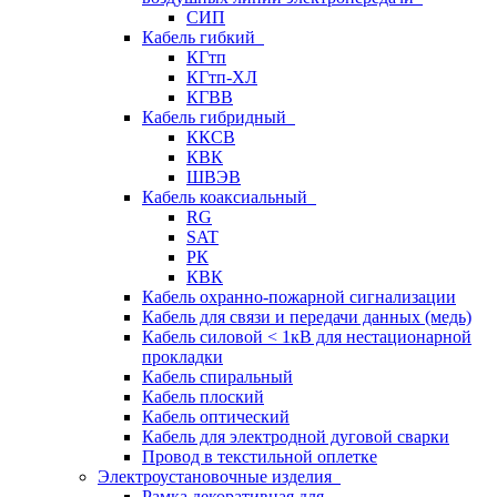
СИП
Кабель гибкий
КГтп
КГтп-ХЛ
КГВВ
Кабель гибридный
ККСВ
КВК
ШВЭВ
Кабель коаксиальный
RG
SAT
РК
КВК
Кабель охранно-пожарной сигнализации
Кабель для связи и передачи данных (медь)
Кабель силовой < 1кВ для нестационарной
прокладки
Кабель спиральный
Кабель плоский
Кабель оптический
Кабель для электродной дуговой сварки
Провод в текстильной оплетке
Электроустановочные изделия
Рамка декоративная для