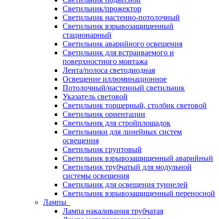
Светильник/прожектор
Светильник настенно-потолочный
Светильник взрывозащищенный
стационарный
Светильник аварийного освещения
Светильник для встраиваемого и
поверхностного монтажа
Лента/полоса светодиодная
Освещение иллюминационное
Потолочный/настенный светильник
Указатель световой
Светильник торшерный, столбик световой
Светильник ориентации
Светильник для стройплощадок
Светильники для линейных систем
освещения
Светильник грунтовый
Светильник взрывозащищенный аварийный
Светильник трубчатый для модульной
системы освещения
Светильник для освещения туннелей
Светильник взрывозащищенный переносной
Лампы
Лампа накаливания трубчатая