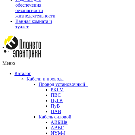
обеспечения
безопасности
жизнедеятельности
Ванная комната и
туалет
Меню
Каталог
Кабели и провода
Провод установочный
РКГМ
ПВС
ПуГВ
ПуВ
ПАВ
Кабель силовой
АВБШв
АВВГ
NYM-J