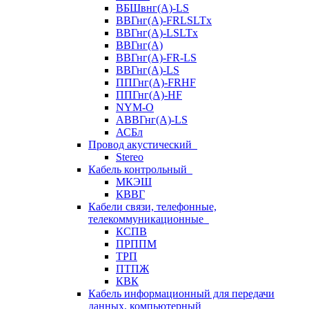
ВБШвнг(А)-LS
ВВГнг(A)-FRLSLTx
ВВГнг(A)-LSLTx
ВВГнг(А)
ВВГнг(А)-FR-LS
ВВГнг(А)-LS
ППГнг(А)-FRHF
ППГнг(А)-HF
NYM-O
АВВГнг(А)-LS
АСБл
Провод акустический
Stereo
Кабель контрольный
МКЭШ
КВВГ
Кабели связи, телефонные,
телекоммуникационные
КСПВ
ПРППМ
ТРП
ПТПЖ
КВК
Кабель информационный для передачи
данных, компьютерный