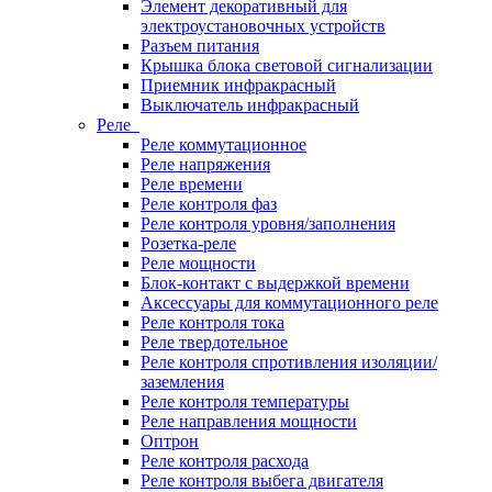
Элемент декоративный для
электроустановочных устройств
Разъем питания
Крышка блока световой сигнализации
Приемник инфракрасный
Выключатель инфракрасный
Реле
Реле коммутационное
Реле напряжения
Реле времени
Реле контроля фаз
Реле контроля уровня/заполнения
Розетка-реле
Реле мощности
Блок-контакт с выдержкой времени
Аксессуары для коммутационного реле
Реле контроля тока
Реле твердотельное
Реле контроля спротивления изоляции/
заземления
Реле контроля температуры
Реле направления мощности
Оптрон
Реле контроля расхода
Реле контроля выбега двигателя