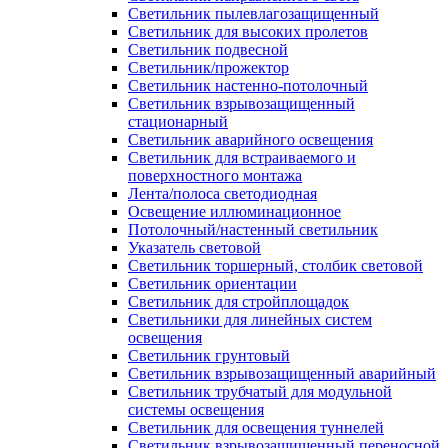
Светильник пылевлагозащищенный
Светильник для высоких пролетов
Светильник подвесной
Светильник/прожектор
Светильник настенно-потолочный
Светильник взрывозащищенный
стационарный
Светильник аварийного освещения
Светильник для встраиваемого и
поверхностного монтажа
Лента/полоса светодиодная
Освещение иллюминационное
Потолочный/настенный светильник
Указатель световой
Светильник торшерный, столбик световой
Светильник ориентации
Светильник для стройплощадок
Светильники для линейных систем
освещения
Светильник грунтовый
Светильник взрывозащищенный аварийный
Светильник трубчатый для модульной
системы освещения
Светильник для освещения туннелей
Светильник взрывозащищенный переносной