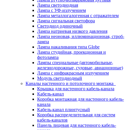
Лампа светодиодная
Лампа с УФ-излучением
Лампа металлогалогенная с отражателем
Лампа сигнальная светофора
Светодиод одиночный
Лампа натриевая низкого давления
Лампа неоновая, иллюминационная, строб-
лампа
Лампа накаливания типа Globe
Лампа студийная, проекционная и
фотолампа
Лампы специальные (автомобильные,
железнодорожные, судовые, авиационные)
Лампа с инфракрасным излучением
Модуль светодиодный
Каналы настенного и потолочного монтажа
Крышка для настенного кабель-канала
Кабель-канал
Коробка монтажная для настенного кабель-
канала
Кабель-канал плинтусный
Коробка распределительная для систем
кабель-каналов
Панель лицевая для настенного кабель-