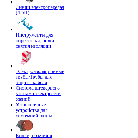
Линии электропередач
(ЛЭП)
Инструменты для
опрессовки, резки,
снятия изоляции
Электроизоляционные
трубы/Трубы для
защиты кабеля
Система штекерного
монтажа электросети
зданий
Установочные
устройства для
системной шины
Вилки, розетки и