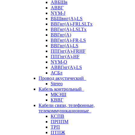
АВБШв
АВВГ
NYM-J
ВБШвнг(А)-LS
ВВГнг(A)-FRLSLTx
ВВГнг(A)-LSLTx
ВВГнг(А)
ВВГнг(А)-FR-LS
ВВГнг(А)-LS
ППГнг(А)-FRHF
ППГнг(А)-HF
NYM-O
АВВГнг(А)-LS
АСБл
Провод акустический
Stereo
Кабель контрольный
МКЭШ
КВВГ
Кабели связи, телефонные,
телекоммуникационные
КСПВ
ПРППМ
ТРП
ПТПЖ