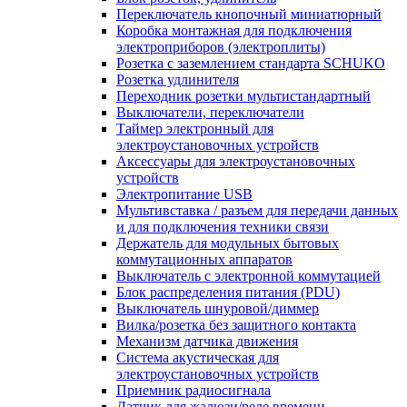
Переключатель кнопочный миниатюрный
Коробка монтажная для подключения
электроприборов (электроплиты)
Розетка с заземлением стандарта SCHUKO
Розетка удлинителя
Переходник розетки мультистандартный
Выключатели, переключатели
Таймер электронный для
электроустановочных устройств
Аксессуары для электроустановочных
устройств
Электропитание USB
Мультивставка / разъем для передачи данных
и для подключения техники связи
Держатель для модульных бытовых
коммутационных аппаратов
Выключатель с электронной коммутацией
Блок распределения питания (PDU)
Выключатель шнуровой/диммер
Вилка/розетка без защитного контакта
Механизм датчика движения
Система акустическая для
электроустановочных устройств
Приемник радиосигнала
Датчик для жалюзи/реле времени