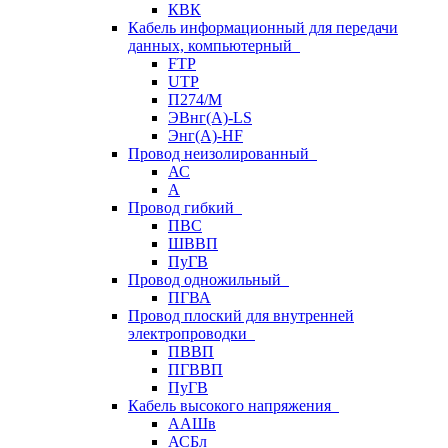
КВК
Кабель информационный для передачи
данных, компьютерный
FTP
UTP
П274/М
ЭВнг(А)-LS
Энг(А)-HF
Провод неизолированный
АС
А
Провод гибкий
ПВС
ШВВП
ПуГВ
Провод одножильный
ПГВА
Провод плоский для внутренней
электропроводки
ПВВП
ПГВВП
ПуГВ
Кабель высокого напряжения
ААШв
АСБл