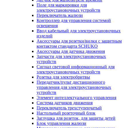
Поле для маркировки для
электроустановочных устройств
Переключатель жалюзи
Контроллер для управления системой
освещения
Ввод кабельный для электроустановочных
изделий
Аксессуары для розетки/вилки с защитным
контактом стандарта SCHUKO
Аксессуары для датчика движения
Запчасти для электроустановочных
устройств
Сигнал световой информационный для
электроустановочных устройств
Розетка для электробритвы
Передатчик/пульт дистанционного
управления для электроустановочных
устройств
Элемент интеллектуального управления
Система датчиков движения
Переключатель трехступенчатый
Настольный розеточный блок
Заглушка для розеток, для защиты детей
Блок управления жалюзи