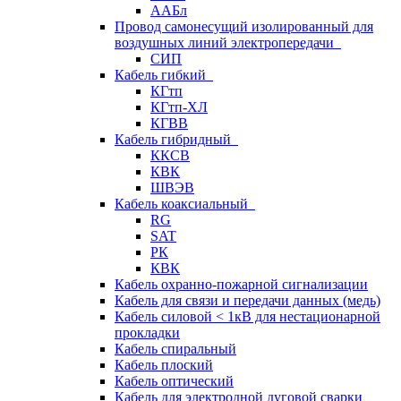
ААБл
Провод самонесущий изолированный для
воздушных линий электропередачи
СИП
Кабель гибкий
КГтп
КГтп-ХЛ
КГВВ
Кабель гибридный
ККСВ
КВК
ШВЭВ
Кабель коаксиальный
RG
SAT
РК
КВК
Кабель охранно-пожарной сигнализации
Кабель для связи и передачи данных (медь)
Кабель силовой < 1кВ для нестационарной
прокладки
Кабель спиральный
Кабель плоский
Кабель оптический
Кабель для электродной дуговой сварки