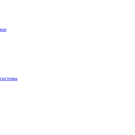
ные
 системы