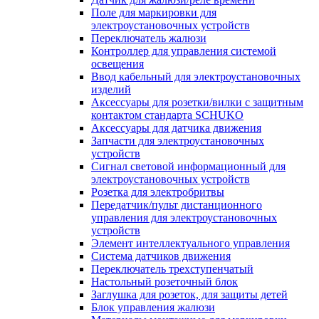
Поле для маркировки для
электроустановочных устройств
Переключатель жалюзи
Контроллер для управления системой
освещения
Ввод кабельный для электроустановочных
изделий
Аксессуары для розетки/вилки с защитным
контактом стандарта SCHUKO
Аксессуары для датчика движения
Запчасти для электроустановочных
устройств
Сигнал световой информационный для
электроустановочных устройств
Розетка для электробритвы
Передатчик/пульт дистанционного
управления для электроустановочных
устройств
Элемент интеллектуального управления
Система датчиков движения
Переключатель трехступенчатый
Настольный розеточный блок
Заглушка для розеток, для защиты детей
Блок управления жалюзи