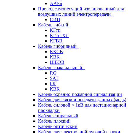
ААБл
Провод самонесущий изолированный для
воздушных линий электропередачи
СИП
Кабель гибкий
КГтп
КГтп-ХЛ
КГВВ
Кабель гибридный
ККСВ
КВК
ШВЭВ
Кабель коаксиальный
RG
SAT
РК
КВК
Кабель охранно-пожарной сигнализации
Кабель для связи и передачи данных (медь)
Кабель силовой < 1кВ для нестационарной
прокладки
Кабель спиральный
Кабель плоский
Кабель оптический
Кабель для электродной дуговой сварки