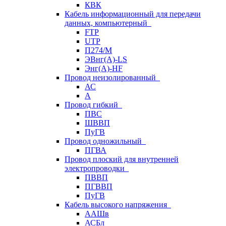
КВК
Кабель информационный для передачи
данных, компьютерный
FTP
UTP
П274/М
ЭВнг(А)-LS
Энг(А)-HF
Провод неизолированный
АС
А
Провод гибкий
ПВС
ШВВП
ПуГВ
Провод одножильный
ПГВА
Провод плоский для внутренней
электропроводки
ПВВП
ПГВВП
ПуГВ
Кабель высокого напряжения
ААШв
АСБл