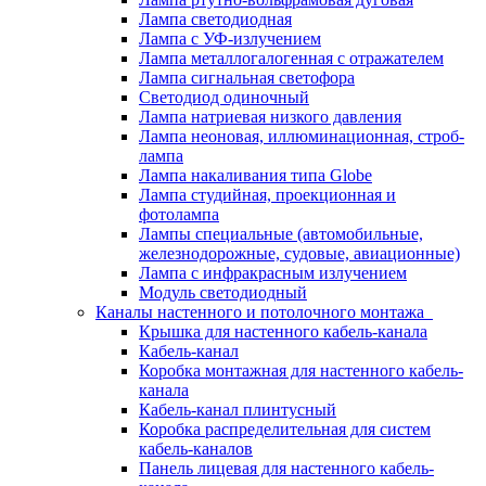
Лампа светодиодная
Лампа с УФ-излучением
Лампа металлогалогенная с отражателем
Лампа сигнальная светофора
Светодиод одиночный
Лампа натриевая низкого давления
Лампа неоновая, иллюминационная, строб-
лампа
Лампа накаливания типа Globe
Лампа студийная, проекционная и
фотолампа
Лампы специальные (автомобильные,
железнодорожные, судовые, авиационные)
Лампа с инфракрасным излучением
Модуль светодиодный
Каналы настенного и потолочного монтажа
Крышка для настенного кабель-канала
Кабель-канал
Коробка монтажная для настенного кабель-
канала
Кабель-канал плинтусный
Коробка распределительная для систем
кабель-каналов
Панель лицевая для настенного кабель-