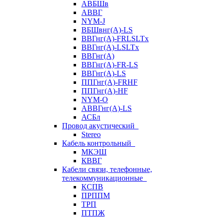
АВБШв
АВВГ
NYM-J
ВБШвнг(А)-LS
ВВГнг(A)-FRLSLTx
ВВГнг(A)-LSLTx
ВВГнг(А)
ВВГнг(А)-FR-LS
ВВГнг(А)-LS
ППГнг(А)-FRHF
ППГнг(А)-HF
NYM-O
АВВГнг(А)-LS
АСБл
Провод акустический
Stereo
Кабель контрольный
МКЭШ
КВВГ
Кабели связи, телефонные,
телекоммуникационные
КСПВ
ПРППМ
ТРП
ПТПЖ