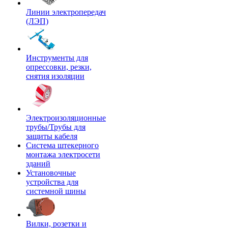
Линии электропередач
(ЛЭП)
Инструменты для
опрессовки, резки,
снятия изоляции
Электроизоляционные
трубы/Трубы для
защиты кабеля
Система штекерного
монтажа электросети
зданий
Установочные
устройства для
системной шины
Вилки, розетки и