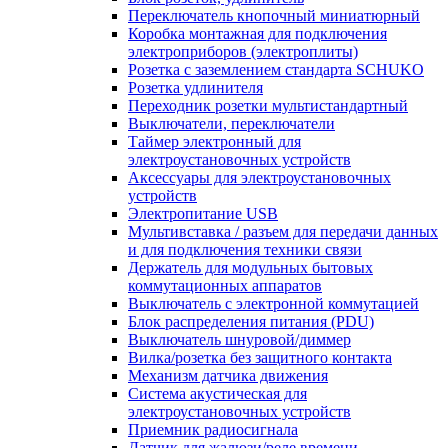
Переключатель кнопочный миниатюрный
Коробка монтажная для подключения
электроприборов (электроплиты)
Розетка с заземлением стандарта SCHUKO
Розетка удлинителя
Переходник розетки мультистандартный
Выключатели, переключатели
Таймер электронный для
электроустановочных устройств
Аксессуары для электроустановочных
устройств
Электропитание USB
Мультивставка / разъем для передачи данных
и для подключения техники связи
Держатель для модульных бытовых
коммутационных аппаратов
Выключатель с электронной коммутацией
Блок распределения питания (PDU)
Выключатель шнуровой/диммер
Вилка/розетка без защитного контакта
Механизм датчика движения
Система акустическая для
электроустановочных устройств
Приемник радиосигнала
Датчик для жалюзи/реле времени