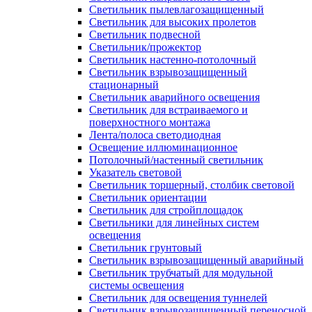
Светильник пылевлагозащищенный
Светильник для высоких пролетов
Светильник подвесной
Светильник/прожектор
Светильник настенно-потолочный
Светильник взрывозащищенный
стационарный
Светильник аварийного освещения
Светильник для встраиваемого и
поверхностного монтажа
Лента/полоса светодиодная
Освещение иллюминационное
Потолочный/настенный светильник
Указатель световой
Светильник торшерный, столбик световой
Светильник ориентации
Светильник для стройплощадок
Светильники для линейных систем
освещения
Светильник грунтовый
Светильник взрывозащищенный аварийный
Светильник трубчатый для модульной
системы освещения
Светильник для освещения туннелей
Светильник взрывозащищенный переносной