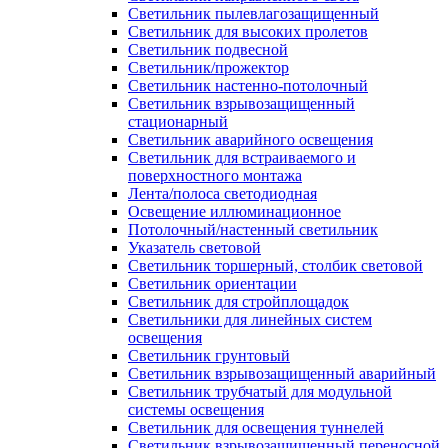
Светильник пылевлагозащищенный
Светильник для высоких пролетов
Светильник подвесной
Светильник/прожектор
Светильник настенно-потолочный
Светильник взрывозащищенный
стационарный
Светильник аварийного освещения
Светильник для встраиваемого и
поверхностного монтажа
Лента/полоса светодиодная
Освещение иллюминационное
Потолочный/настенный светильник
Указатель световой
Светильник торшерный, столбик световой
Светильник ориентации
Светильник для стройплощадок
Светильники для линейных систем
освещения
Светильник грунтовый
Светильник взрывозащищенный аварийный
Светильник трубчатый для модульной
системы освещения
Светильник для освещения туннелей
Светильник взрывозащищенный переносной