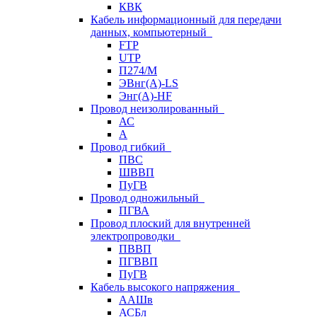
КВК
Кабель информационный для передачи
данных, компьютерный
FTP
UTP
П274/М
ЭВнг(А)-LS
Энг(А)-HF
Провод неизолированный
АС
А
Провод гибкий
ПВС
ШВВП
ПуГВ
Провод одножильный
ПГВА
Провод плоский для внутренней
электропроводки
ПВВП
ПГВВП
ПуГВ
Кабель высокого напряжения
ААШв
АСБл