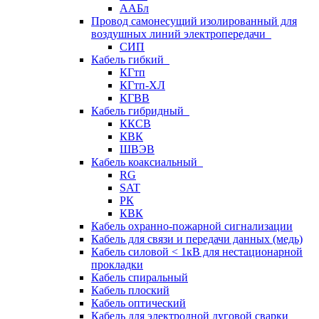
ААБл
Провод самонесущий изолированный для
воздушных линий электропередачи
СИП
Кабель гибкий
КГтп
КГтп-ХЛ
КГВВ
Кабель гибридный
ККСВ
КВК
ШВЭВ
Кабель коаксиальный
RG
SAT
РК
КВК
Кабель охранно-пожарной сигнализации
Кабель для связи и передачи данных (медь)
Кабель силовой < 1кВ для нестационарной
прокладки
Кабель спиральный
Кабель плоский
Кабель оптический
Кабель для электродной дуговой сварки