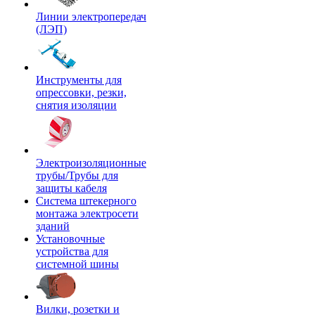
Линии электропередач
(ЛЭП)
Инструменты для
опрессовки, резки,
снятия изоляции
Электроизоляционные
трубы/Трубы для
защиты кабеля
Система штекерного
монтажа электросети
зданий
Установочные
устройства для
системной шины
Вилки, розетки и