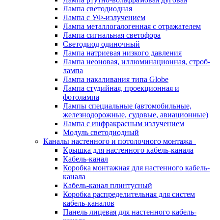
Лампа светодиодная
Лампа с УФ-излучением
Лампа металлогалогенная с отражателем
Лампа сигнальная светофора
Светодиод одиночный
Лампа натриевая низкого давления
Лампа неоновая, иллюминационная, строб-
лампа
Лампа накаливания типа Globe
Лампа студийная, проекционная и
фотолампа
Лампы специальные (автомобильные,
железнодорожные, судовые, авиационные)
Лампа с инфракрасным излучением
Модуль светодиодный
Каналы настенного и потолочного монтажа
Крышка для настенного кабель-канала
Кабель-канал
Коробка монтажная для настенного кабель-
канала
Кабель-канал плинтусный
Коробка распределительная для систем
кабель-каналов
Панель лицевая для настенного кабель-