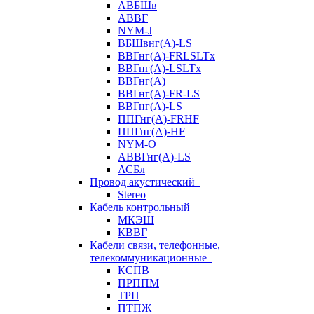
АВБШв
АВВГ
NYM-J
ВБШвнг(А)-LS
ВВГнг(A)-FRLSLTx
ВВГнг(A)-LSLTx
ВВГнг(А)
ВВГнг(А)-FR-LS
ВВГнг(А)-LS
ППГнг(А)-FRHF
ППГнг(А)-HF
NYM-O
АВВГнг(А)-LS
АСБл
Провод акустический
Stereo
Кабель контрольный
МКЭШ
КВВГ
Кабели связи, телефонные,
телекоммуникационные
КСПВ
ПРППМ
ТРП
ПТПЖ