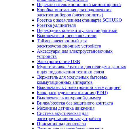
Переключатель кнопочный миниатюрный
Коробка монтажная для подключения
электроприборов (электроплиты)
Розетка с заземлением стандарта SCHUKO
Розетка удлинителя
Переходник розетки мультистандартный
Выключатели, переключатели
Таймер электронный для
электроустановочных устройств
Аксессуары для электроустановочных
устройств
Электропитание USB
Мультивставка / разъем для передачи данных
и для подключения техники связи
Держатель для модульных бытовых
коммутационных аппаратов
Выключатель с электронной коммутацией
Блок распределения питания (PDU)
Выключатель шнуровой/диммер
Вилка/розетка без защитного контакта
Механизм датчика движения
Система акустическая для
электроустановочных устройств
Приемник радиосигнала
Датчик для жалюзи/реле времени