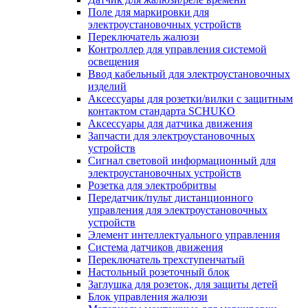
Поле для маркировки для
электроустановочных устройств
Переключатель жалюзи
Контроллер для управления системой
освещения
Ввод кабельный для электроустановочных
изделий
Аксессуары для розетки/вилки с защитным
контактом стандарта SCHUKO
Аксессуары для датчика движения
Запчасти для электроустановочных
устройств
Сигнал световой информационный для
электроустановочных устройств
Розетка для электробритвы
Передатчик/пульт дистанционного
управления для электроустановочных
устройств
Элемент интеллектуального управления
Система датчиков движения
Переключатель трехступенчатый
Настольный розеточный блок
Заглушка для розеток, для защиты детей
Блок управления жалюзи