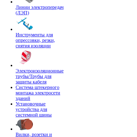
Линии электропередач
(ЛЭП)
Инструменты для
опрессовки, резки,
снятия изоляции
Электроизоляционные
трубы/Трубы для
защиты кабеля
Система штекерного
монтажа электросети
зданий
Установочные
устройства для
системной шины
Вилки, розетки и