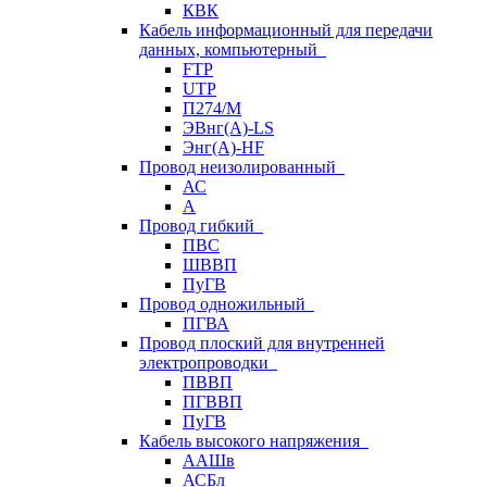
КВК
Кабель информационный для передачи
данных, компьютерный
FTP
UTP
П274/М
ЭВнг(А)-LS
Энг(А)-HF
Провод неизолированный
АС
А
Провод гибкий
ПВС
ШВВП
ПуГВ
Провод одножильный
ПГВА
Провод плоский для внутренней
электропроводки
ПВВП
ПГВВП
ПуГВ
Кабель высокого напряжения
ААШв
АСБл