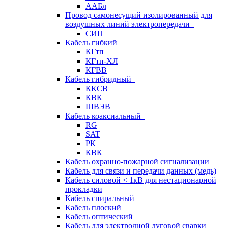
ААБл
Провод самонесущий изолированный для
воздушных линий электропередачи
СИП
Кабель гибкий
КГтп
КГтп-ХЛ
КГВВ
Кабель гибридный
ККСВ
КВК
ШВЭВ
Кабель коаксиальный
RG
SAT
РК
КВК
Кабель охранно-пожарной сигнализации
Кабель для связи и передачи данных (медь)
Кабель силовой < 1кВ для нестационарной
прокладки
Кабель спиральный
Кабель плоский
Кабель оптический
Кабель для электродной дуговой сварки