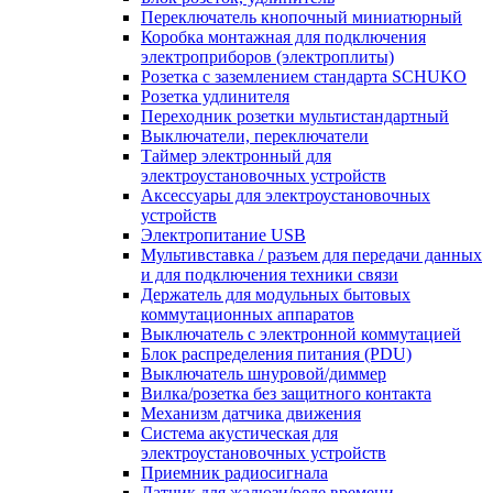
Переключатель кнопочный миниатюрный
Коробка монтажная для подключения
электроприборов (электроплиты)
Розетка с заземлением стандарта SCHUKO
Розетка удлинителя
Переходник розетки мультистандартный
Выключатели, переключатели
Таймер электронный для
электроустановочных устройств
Аксессуары для электроустановочных
устройств
Электропитание USB
Мультивставка / разъем для передачи данных
и для подключения техники связи
Держатель для модульных бытовых
коммутационных аппаратов
Выключатель с электронной коммутацией
Блок распределения питания (PDU)
Выключатель шнуровой/диммер
Вилка/розетка без защитного контакта
Механизм датчика движения
Система акустическая для
электроустановочных устройств
Приемник радиосигнала
Датчик для жалюзи/реле времени