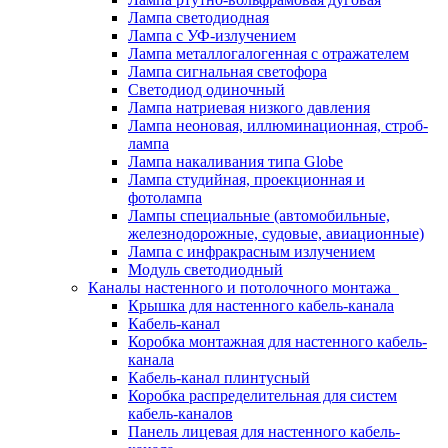
Лампа светодиодная
Лампа с УФ-излучением
Лампа металлогалогенная с отражателем
Лампа сигнальная светофора
Светодиод одиночный
Лампа натриевая низкого давления
Лампа неоновая, иллюминационная, строб-
лампа
Лампа накаливания типа Globe
Лампа студийная, проекционная и
фотолампа
Лампы специальные (автомобильные,
железнодорожные, судовые, авиационные)
Лампа с инфракрасным излучением
Модуль светодиодный
Каналы настенного и потолочного монтажа
Крышка для настенного кабель-канала
Кабель-канал
Коробка монтажная для настенного кабель-
канала
Кабель-канал плинтусный
Коробка распределительная для систем
кабель-каналов
Панель лицевая для настенного кабель-