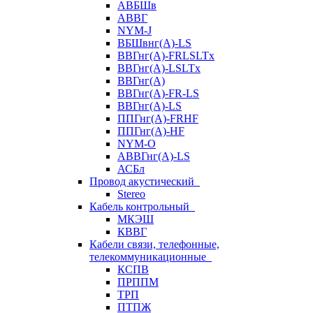
АВБШв
АВВГ
NYM-J
ВБШвнг(А)-LS
ВВГнг(A)-FRLSLTx
ВВГнг(A)-LSLTx
ВВГнг(А)
ВВГнг(А)-FR-LS
ВВГнг(А)-LS
ППГнг(А)-FRHF
ППГнг(А)-HF
NYM-O
АВВГнг(А)-LS
АСБл
Провод акустический
Stereo
Кабель контрольный
МКЭШ
КВВГ
Кабели связи, телефонные,
телекоммуникационные
КСПВ
ПРППМ
ТРП
ПТПЖ