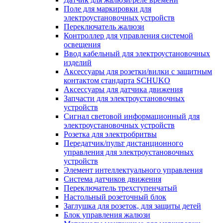
Поле для маркировки для
электроустановочных устройств
Переключатель жалюзи
Контроллер для управления системой
освещения
Ввод кабельный для электроустановочных
изделий
Аксессуары для розетки/вилки с защитным
контактом стандарта SCHUKO
Аксессуары для датчика движения
Запчасти для электроустановочных
устройств
Сигнал световой информационный для
электроустановочных устройств
Розетка для электробритвы
Передатчик/пульт дистанционного
управления для электроустановочных
устройств
Элемент интеллектуального управления
Система датчиков движения
Переключатель трехступенчатый
Настольный розеточный блок
Заглушка для розеток, для защиты детей
Блок управления жалюзи