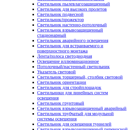
Светильник пылевлагозащищенный
Светильник для высоких пролетов
Светильник подвесной
Светильник/прожектор
Светильник настенно-потолочный
Светильник взрывозащищенный
стационарный
Светильник аварийного освещения
Светильник для встраиваемого и
поверхностного монтажа
Лента/полоса светодиодная
Освещение иллюминационное
Потолочный/настенный светильник
Указатель световой
Светильник торшерный, столбик световой
Светильник ориентации
Светильник для стройплощадок
Светильники для линейных систем
освещения
Светильник грунтовый
Светильник взрывозащищенный аварийный
Светильник трубчатый для модульной
системы освещения
Светильник для освещения туннелей
Светильник взрывозащищенный переносной