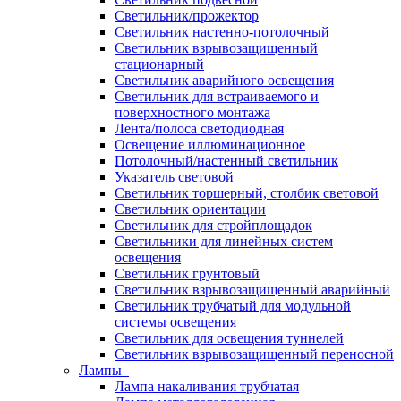
Светильник/прожектор
Светильник настенно-потолочный
Светильник взрывозащищенный
стационарный
Светильник аварийного освещения
Светильник для встраиваемого и
поверхностного монтажа
Лента/полоса светодиодная
Освещение иллюминационное
Потолочный/настенный светильник
Указатель световой
Светильник торшерный, столбик световой
Светильник ориентации
Светильник для стройплощадок
Светильники для линейных систем
освещения
Светильник грунтовый
Светильник взрывозащищенный аварийный
Светильник трубчатый для модульной
системы освещения
Светильник для освещения туннелей
Светильник взрывозащищенный переносной
Лампы
Лампа накаливания трубчатая