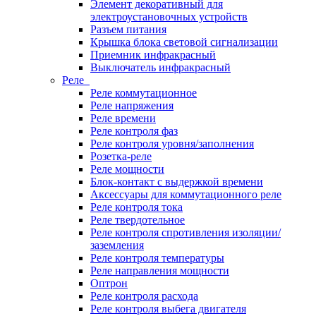
Элемент декоративный для
электроустановочных устройств
Разъем питания
Крышка блока световой сигнализации
Приемник инфракрасный
Выключатель инфракрасный
Реле
Реле коммутационное
Реле напряжения
Реле времени
Реле контроля фаз
Реле контроля уровня/заполнения
Розетка-реле
Реле мощности
Блок-контакт с выдержкой времени
Аксессуары для коммутационного реле
Реле контроля тока
Реле твердотельное
Реле контроля спротивления изоляции/
заземления
Реле контроля температуры
Реле направления мощности
Оптрон
Реле контроля расхода
Реле контроля выбега двигателя