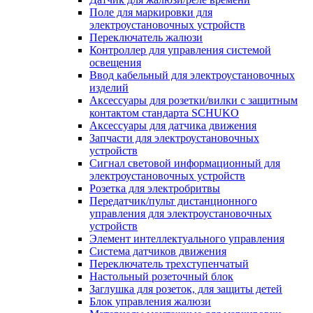
Поле для маркировки для
электроустановочных устройств
Переключатель жалюзи
Контроллер для управления системой
освещения
Ввод кабельный для электроустановочных
изделий
Аксессуары для розетки/вилки с защитным
контактом стандарта SCHUKO
Аксессуары для датчика движения
Запчасти для электроустановочных
устройств
Сигнал световой информационный для
электроустановочных устройств
Розетка для электробритвы
Передатчик/пульт дистанционного
управления для электроустановочных
устройств
Элемент интеллектуального управления
Система датчиков движения
Переключатель трехступенчатый
Настольный розеточный блок
Заглушка для розеток, для защиты детей
Блок управления жалюзи