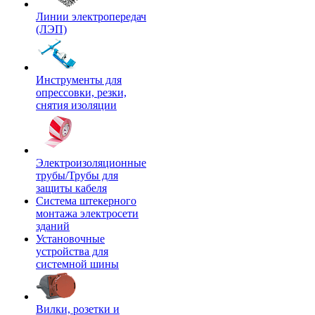
Линии электропередач
(ЛЭП)
Инструменты для
опрессовки, резки,
снятия изоляции
Электроизоляционные
трубы/Трубы для
защиты кабеля
Система штекерного
монтажа электросети
зданий
Установочные
устройства для
системной шины
Вилки, розетки и