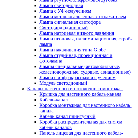
Лампа светодиодная
Лампа с УФ-излучением
Лампа металлогалогенная с отражателем
Лампа сигнальная светофора
Светодиод одиночный
Лампа натриевая низкого давления
Лампа неоновая, иллюминационная, строб-
лампа
Лампа накаливания типа Globe
Лампа студийная, проекционная и
фотолампа
Лампы специальные (автомобильные,
железнодорожные, судовые, авиационные)
Лампа с инфракрасным излучением
Модуль светодиодный
Каналы настенного и потолочного монтажа
Крышка для настенного кабель-канала
Кабель-канал
Коробка монтажная для настенного кабель-
канала
Кабель-канал плинтусный
Коробка распределительная для систем
кабель-каналов
Панель лицевая для настенного кабель-