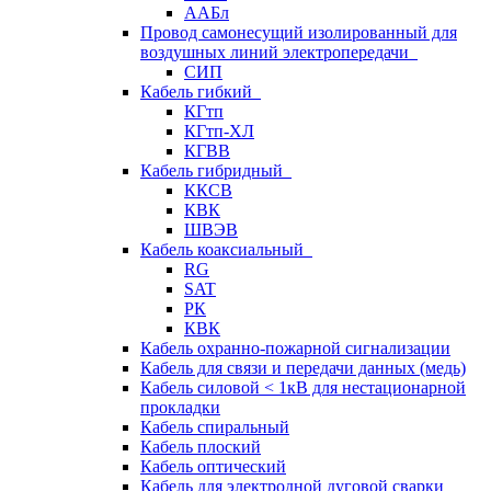
ААБл
Провод самонесущий изолированный для
воздушных линий электропередачи
СИП
Кабель гибкий
КГтп
КГтп-ХЛ
КГВВ
Кабель гибридный
ККСВ
КВК
ШВЭВ
Кабель коаксиальный
RG
SAT
РК
КВК
Кабель охранно-пожарной сигнализации
Кабель для связи и передачи данных (медь)
Кабель силовой < 1кВ для нестационарной
прокладки
Кабель спиральный
Кабель плоский
Кабель оптический
Кабель для электродной дуговой сварки