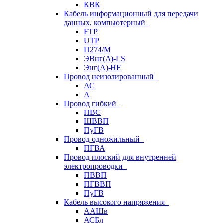
КВК
Кабель информационный для передачи
данных, компьютерный
FTP
UTP
П274/М
ЭВнг(А)-LS
Энг(А)-HF
Провод неизолированный
АС
А
Провод гибкий
ПВС
ШВВП
ПуГВ
Провод одножильный
ПГВА
Провод плоский для внутренней
электропроводки
ПВВП
ПГВВП
ПуГВ
Кабель высокого напряжения
ААШв
АСБл