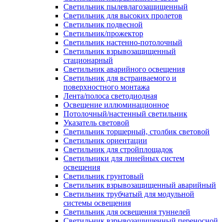
Светильник пылевлагозащищенный
Светильник для высоких пролетов
Светильник подвесной
Светильник/прожектор
Светильник настенно-потолочный
Светильник взрывозащищенный
стационарный
Светильник аварийного освещения
Светильник для встраиваемого и
поверхностного монтажа
Лента/полоса светодиодная
Освещение иллюминационное
Потолочный/настенный светильник
Указатель световой
Светильник торшерный, столбик световой
Светильник ориентации
Светильник для стройплощадок
Светильники для линейных систем
освещения
Светильник грунтовый
Светильник взрывозащищенный аварийный
Светильник трубчатый для модульной
системы освещения
Светильник для освещения туннелей
Светильник взрывозащищенный переносной