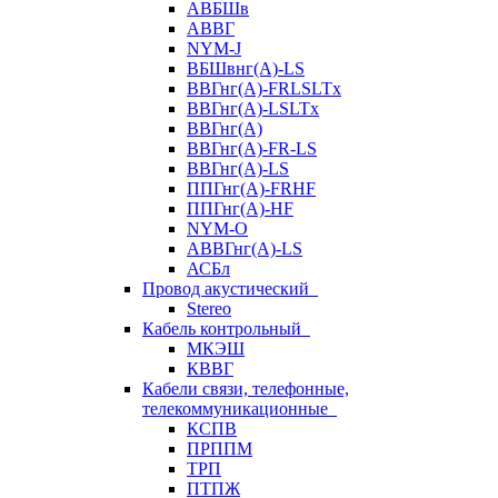
АВБШв
АВВГ
NYM-J
ВБШвнг(А)-LS
ВВГнг(A)-FRLSLTx
ВВГнг(A)-LSLTx
ВВГнг(А)
ВВГнг(А)-FR-LS
ВВГнг(А)-LS
ППГнг(А)-FRHF
ППГнг(А)-HF
NYM-O
АВВГнг(А)-LS
АСБл
Провод акустический
Stereo
Кабель контрольный
МКЭШ
КВВГ
Кабели связи, телефонные,
телекоммуникационные
КСПВ
ПРППМ
ТРП
ПТПЖ