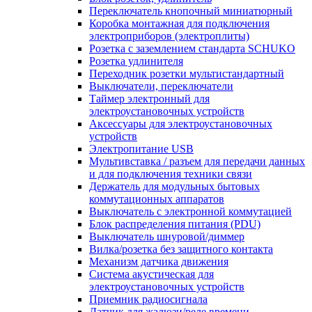
Переключатель кнопочный миниатюрный
Коробка монтажная для подключения
электроприборов (электроплиты)
Розетка с заземлением стандарта SCHUKO
Розетка удлинителя
Переходник розетки мультистандартный
Выключатели, переключатели
Таймер электронный для
электроустановочных устройств
Аксессуары для электроустановочных
устройств
Электропитание USB
Мультивставка / разъем для передачи данных
и для подключения техники связи
Держатель для модульных бытовых
коммутационных аппаратов
Выключатель с электронной коммутацией
Блок распределения питания (PDU)
Выключатель шнуровой/диммер
Вилка/розетка без защитного контакта
Механизм датчика движения
Система акустическая для
электроустановочных устройств
Приемник радиосигнала
Датчик для жалюзи/реле времени