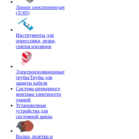
Линии электропередач
(ЛЭП)
Инструменты для
опрессовки, резки,
снятия изоляции
Электроизоляционные
трубы/Трубы для
защиты кабеля
Система штекерного
монтажа электросети
зданий
Установочные
устройства для
системной шины
Вилки, розетки и