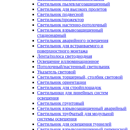
Светильник пылевлагозащищенный
Светильник для высоких пролетов
Светильник подвесной
Светильник/прожектор
Светильник настенно-потолочный
Светильник взрывозащищенный
стационарный
Светильник аварийного освещения
Светильник для встраиваемого и
поверхностного монтажа
Лента/полоса светодиодная
Освещение иллюминационное
Потолочный/настенный светильник
Указатель световой
Светильник торшерный, столбик световой
Светильник ориентации
Светильник для стройплощадок
Светильники для линейных систем
освещения
Светильник грунтовый
Светильник взрывозащищенный аварийный
Светильник трубчатый для модульной
системы освещения
Светильник для освещения туннелей
Светильник взрывозащищенный переносной