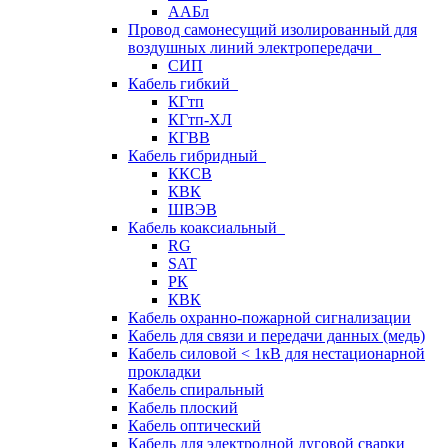
ААБл
Провод самонесущий изолированный для
воздушных линий электропередачи
СИП
Кабель гибкий
КГтп
КГтп-ХЛ
КГВВ
Кабель гибридный
ККСВ
КВК
ШВЭВ
Кабель коаксиальный
RG
SAT
РК
КВК
Кабель охранно-пожарной сигнализации
Кабель для связи и передачи данных (медь)
Кабель силовой < 1кВ для нестационарной
прокладки
Кабель спиральный
Кабель плоский
Кабель оптический
Кабель для электродной дуговой сварки