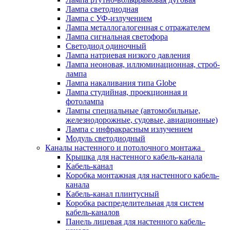
Лампа светодиодная
Лампа с УФ-излучением
Лампа металлогалогенная с отражателем
Лампа сигнальная светофора
Светодиод одиночный
Лампа натриевая низкого давления
Лампа неоновая, иллюминационная, строб-
лампа
Лампа накаливания типа Globe
Лампа студийная, проекционная и
фотолампа
Лампы специальные (автомобильные,
железнодорожные, судовые, авиационные)
Лампа с инфракрасным излучением
Модуль светодиодный
Каналы настенного и потолочного монтажа
Крышка для настенного кабель-канала
Кабель-канал
Коробка монтажная для настенного кабель-
канала
Кабель-канал плинтусный
Коробка распределительная для систем
кабель-каналов
Панель лицевая для настенного кабель-