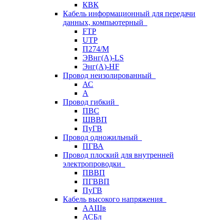
КВК
Кабель информационный для передачи
данных, компьютерный
FTP
UTP
П274/М
ЭВнг(А)-LS
Энг(А)-HF
Провод неизолированный
АС
А
Провод гибкий
ПВС
ШВВП
ПуГВ
Провод одножильный
ПГВА
Провод плоский для внутренней
электропроводки
ПВВП
ПГВВП
ПуГВ
Кабель высокого напряжения
ААШв
АСБл