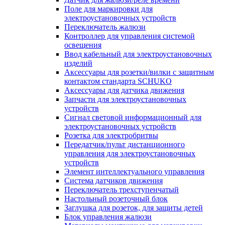
Поле для маркировки для
электроустановочных устройств
Переключатель жалюзи
Контроллер для управления системой
освещения
Ввод кабельный для электроустановочных
изделий
Аксессуары для розетки/вилки с защитным
контактом стандарта SCHUKO
Аксессуары для датчика движения
Запчасти для электроустановочных
устройств
Сигнал световой информационный для
электроустановочных устройств
Розетка для электробритвы
Передатчик/пульт дистанционного
управления для электроустановочных
устройств
Элемент интеллектуального управления
Система датчиков движения
Переключатель трехступенчатый
Настольный розеточный блок
Заглушка для розеток, для защиты детей
Блок управления жалюзи