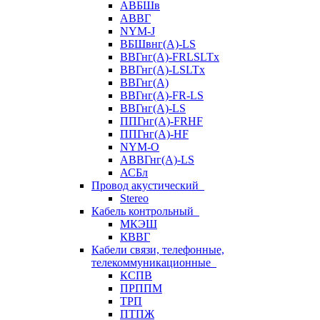
АВБШв
АВВГ
NYM-J
ВБШвнг(А)-LS
ВВГнг(A)-FRLSLTx
ВВГнг(A)-LSLTx
ВВГнг(А)
ВВГнг(А)-FR-LS
ВВГнг(А)-LS
ППГнг(А)-FRHF
ППГнг(А)-HF
NYM-O
АВВГнг(А)-LS
АСБл
Провод акустический
Stereo
Кабель контрольный
МКЭШ
КВВГ
Кабели связи, телефонные,
телекоммуникационные
КСПВ
ПРППМ
ТРП
ПТПЖ