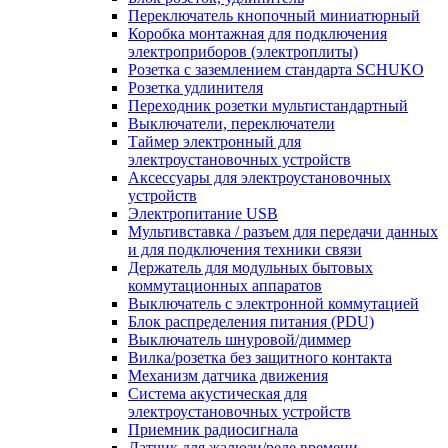
Переключатель кнопочный миниатюрный
Коробка монтажная для подключения
электроприборов (электроплиты)
Розетка с заземлением стандарта SCHUKO
Розетка удлинителя
Переходник розетки мультистандартный
Выключатели, переключатели
Таймер электронный для
электроустановочных устройств
Аксессуары для электроустановочных
устройств
Электропитание USB
Мультивставка / разъем для передачи данных
и для подключения техники связи
Держатель для модульных бытовых
коммутационных аппаратов
Выключатель с электронной коммутацией
Блок распределения питания (PDU)
Выключатель шнуровой/диммер
Вилка/розетка без защитного контакта
Механизм датчика движения
Система акустическая для
электроустановочных устройств
Приемник радиосигнала
Датчик для жалюзи/реле времени