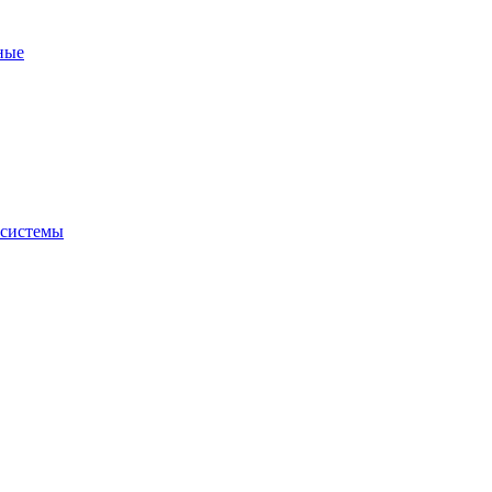
ные
 системы