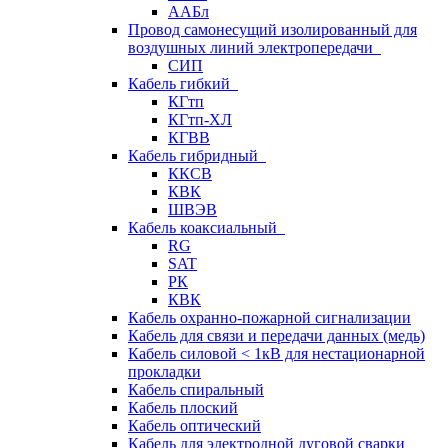
ААБл
Провод самонесущий изолированный для
воздушных линий электропередачи
СИП
Кабель гибкий
КГтп
КГтп-ХЛ
КГВВ
Кабель гибридный
ККСВ
КВК
ШВЭВ
Кабель коаксиальный
RG
SAT
РК
КВК
Кабель охранно-пожарной сигнализации
Кабель для связи и передачи данных (медь)
Кабель силовой < 1кВ для нестационарной
прокладки
Кабель спиральный
Кабель плоский
Кабель оптический
Кабель для электродной дуговой сварки