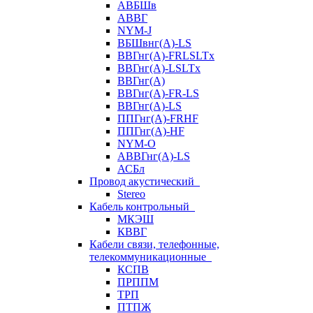
АВБШв
АВВГ
NYM-J
ВБШвнг(А)-LS
ВВГнг(A)-FRLSLTx
ВВГнг(A)-LSLTx
ВВГнг(А)
ВВГнг(А)-FR-LS
ВВГнг(А)-LS
ППГнг(А)-FRHF
ППГнг(А)-HF
NYM-O
АВВГнг(А)-LS
АСБл
Провод акустический
Stereo
Кабель контрольный
МКЭШ
КВВГ
Кабели связи, телефонные,
телекоммуникационные
КСПВ
ПРППМ
ТРП
ПТПЖ