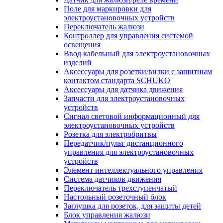
Поле для маркировки для
электроустановочных устройств
Переключатель жалюзи
Контроллер для управления системой
освещения
Ввод кабельный для электроустановочных
изделий
Аксессуары для розетки/вилки с защитным
контактом стандарта SCHUKO
Аксессуары для датчика движения
Запчасти для электроустановочных
устройств
Сигнал световой информационный для
электроустановочных устройств
Розетка для электробритвы
Передатчик/пульт дистанционного
управления для электроустановочных
устройств
Элемент интеллектуального управления
Система датчиков движения
Переключатель трехступенчатый
Настольный розеточный блок
Заглушка для розеток, для защиты детей
Блок управления жалюзи