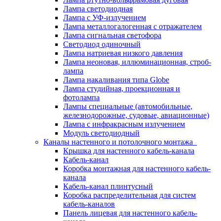
Лампа светодиодная
Лампа с УФ-излучением
Лампа металлогалогенная с отражателем
Лампа сигнальная светофора
Светодиод одиночный
Лампа натриевая низкого давления
Лампа неоновая, иллюминационная, строб-
лампа
Лампа накаливания типа Globe
Лампа студийная, проекционная и
фотолампа
Лампы специальные (автомобильные,
железнодорожные, судовые, авиационные)
Лампа с инфракрасным излучением
Модуль светодиодный
Каналы настенного и потолочного монтажа
Крышка для настенного кабель-канала
Кабель-канал
Коробка монтажная для настенного кабель-
канала
Кабель-канал плинтусный
Коробка распределительная для систем
кабель-каналов
Панель лицевая для настенного кабель-