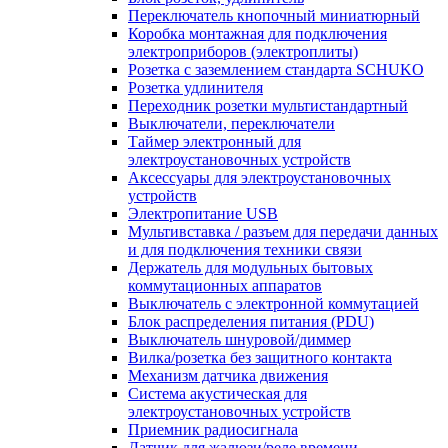
Переключатель кнопочный миниатюрный
Коробка монтажная для подключения
электроприборов (электроплиты)
Розетка с заземлением стандарта SCHUKO
Розетка удлинителя
Переходник розетки мультистандартный
Выключатели, переключатели
Таймер электронный для
электроустановочных устройств
Аксессуары для электроустановочных
устройств
Электропитание USB
Мультивставка / разъем для передачи данных
и для подключения техники связи
Держатель для модульных бытовых
коммутационных аппаратов
Выключатель с электронной коммутацией
Блок распределения питания (PDU)
Выключатель шнуровой/диммер
Вилка/розетка без защитного контакта
Механизм датчика движения
Система акустическая для
электроустановочных устройств
Приемник радиосигнала
Датчик для жалюзи/реле времени