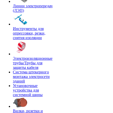
Линии электропередач
(ЛЭП)
Инструменты для
опрессовки, резки,
снятия изоляции
Электроизоляционные
трубы/Трубы для
защиты кабеля
Система штекерного
монтажа электросети
зданий
Установочные
устройства для
системной шины
Вилки, розетки и