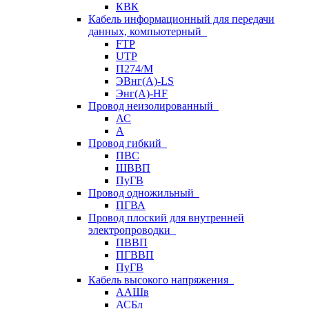
КВК
Кабель информационный для передачи
данных, компьютерный
FTP
UTP
П274/М
ЭВнг(А)-LS
Энг(А)-HF
Провод неизолированный
АС
А
Провод гибкий
ПВС
ШВВП
ПуГВ
Провод одножильный
ПГВА
Провод плоский для внутренней
электропроводки
ПВВП
ПГВВП
ПуГВ
Кабель высокого напряжения
ААШв
АСБл