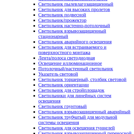
Светильник пылевлагозащищенный
Светильник для высоких пролетов
Светильник подвесной
Светильник/прожектор
Светильник настенно-потолочный
Светильник взрывозащищенный
стационарный
Светильник аварийного освещения
Светильник для встраиваемого и
поверхностного монтажа
Лента/полоса светодиодная
Освещение иллюминационное
Потолочный/настенный светильник
Указатель световой
Светильник торшерный, столбик световой
Светильник ориентации
Светильник для стройплощадок
Светильники для линейных систем
освещения
Светильник грунтовый
Светильник взрывозащищенный аварийный
Светильник трубчатый для модульной
системы освещения
Светильник для освещения туннелей
Светильник взрывозащищенный переносной