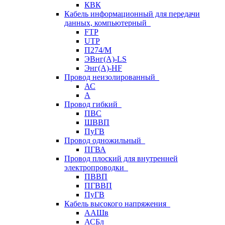
КВК
Кабель информационный для передачи
данных, компьютерный
FTP
UTP
П274/М
ЭВнг(А)-LS
Энг(А)-HF
Провод неизолированный
АС
А
Провод гибкий
ПВС
ШВВП
ПуГВ
Провод одножильный
ПГВА
Провод плоский для внутренней
электропроводки
ПВВП
ПГВВП
ПуГВ
Кабель высокого напряжения
ААШв
АСБл