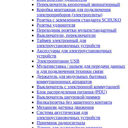
Переключатель кнопочный миниатюрный
Коробка монтажная для подключения
электроприборов (электроплиты)
Розетка с заземлением стандарта SCHUKO
Розетка удлинителя
Переходник розетки мультистандартный
Выключатели, переключатели
Таймер электронный для
электроустановочных устройств
Аксессуары для электроустановочных
устройств
Электропитание USB
Мультивставка / разъем для передачи данных
и для подключения техники связи
Держатель для модульных бытовых
коммутационных аппаратов
Выключатель с электронной коммутацией
Блок распределения питания (PDU)
Выключатель шнуровой/диммер
Вилка/розетка без защитного контакта
Механизм датчика движения
Система акустическая для
электроустановочных устройств
Приемник радиосигнала
Датчик для жалюзи/реле времени