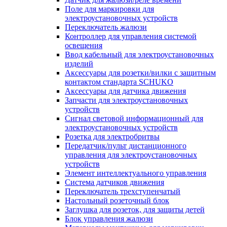
Поле для маркировки для
электроустановочных устройств
Переключатель жалюзи
Контроллер для управления системой
освещения
Ввод кабельный для электроустановочных
изделий
Аксессуары для розетки/вилки с защитным
контактом стандарта SCHUKO
Аксессуары для датчика движения
Запчасти для электроустановочных
устройств
Сигнал световой информационный для
электроустановочных устройств
Розетка для электробритвы
Передатчик/пульт дистанционного
управления для электроустановочных
устройств
Элемент интеллектуального управления
Система датчиков движения
Переключатель трехступенчатый
Настольный розеточный блок
Заглушка для розеток, для защиты детей
Блок управления жалюзи