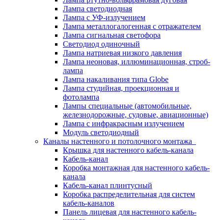
Лампа светодиодная
Лампа с УФ-излучением
Лампа металлогалогенная с отражателем
Лампа сигнальная светофора
Светодиод одиночный
Лампа натриевая низкого давления
Лампа неоновая, иллюминационная, строб-
лампа
Лампа накаливания типа Globe
Лампа студийная, проекционная и
фотолампа
Лампы специальные (автомобильные,
железнодорожные, судовые, авиационные)
Лампа с инфракрасным излучением
Модуль светодиодный
Каналы настенного и потолочного монтажа
Крышка для настенного кабель-канала
Кабель-канал
Коробка монтажная для настенного кабель-
канала
Кабель-канал плинтусный
Коробка распределительная для систем
кабель-каналов
Панель лицевая для настенного кабель-