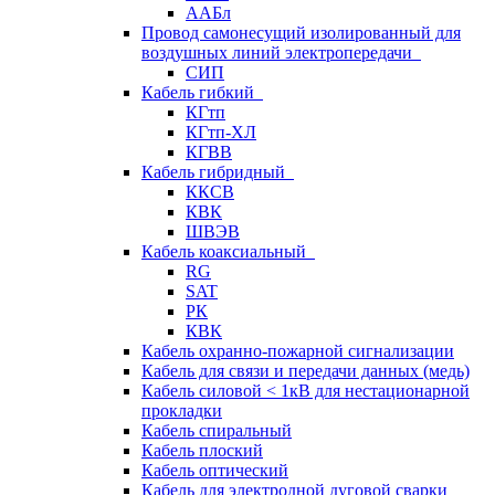
ААБл
Провод самонесущий изолированный для
воздушных линий электропередачи
СИП
Кабель гибкий
КГтп
КГтп-ХЛ
КГВВ
Кабель гибридный
ККСВ
КВК
ШВЭВ
Кабель коаксиальный
RG
SAT
РК
КВК
Кабель охранно-пожарной сигнализации
Кабель для связи и передачи данных (медь)
Кабель силовой < 1кВ для нестационарной
прокладки
Кабель спиральный
Кабель плоский
Кабель оптический
Кабель для электродной дуговой сварки