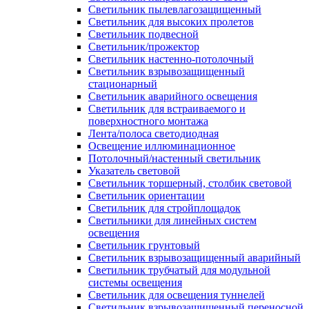
Светильник пылевлагозащищенный
Светильник для высоких пролетов
Светильник подвесной
Светильник/прожектор
Светильник настенно-потолочный
Светильник взрывозащищенный
стационарный
Светильник аварийного освещения
Светильник для встраиваемого и
поверхностного монтажа
Лента/полоса светодиодная
Освещение иллюминационное
Потолочный/настенный светильник
Указатель световой
Светильник торшерный, столбик световой
Светильник ориентации
Светильник для стройплощадок
Светильники для линейных систем
освещения
Светильник грунтовый
Светильник взрывозащищенный аварийный
Светильник трубчатый для модульной
системы освещения
Светильник для освещения туннелей
Светильник взрывозащищенный переносной