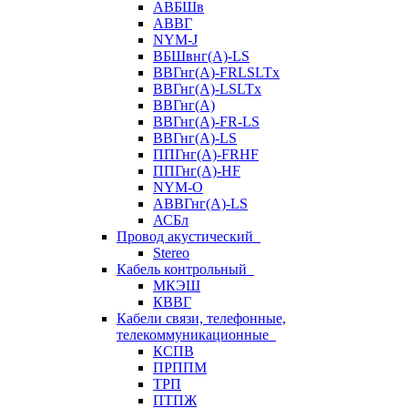
АВБШв
АВВГ
NYM-J
ВБШвнг(А)-LS
ВВГнг(A)-FRLSLTx
ВВГнг(A)-LSLTx
ВВГнг(А)
ВВГнг(А)-FR-LS
ВВГнг(А)-LS
ППГнг(А)-FRHF
ППГнг(А)-HF
NYM-O
АВВГнг(А)-LS
АСБл
Провод акустический
Stereo
Кабель контрольный
МКЭШ
КВВГ
Кабели связи, телефонные,
телекоммуникационные
КСПВ
ПРППМ
ТРП
ПТПЖ