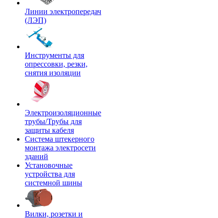
Линии электропередач
(ЛЭП)
Инструменты для
опрессовки, резки,
снятия изоляции
Электроизоляционные
трубы/Трубы для
защиты кабеля
Система штекерного
монтажа электросети
зданий
Установочные
устройства для
системной шины
Вилки, розетки и