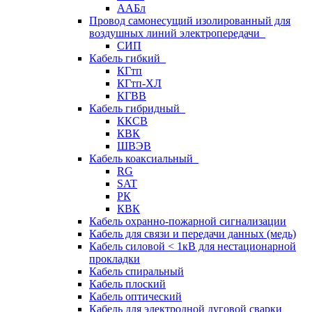
ААБл
Провод самонесущий изолированный для
воздушных линий электропередачи
СИП
Кабель гибкий
КГтп
КГтп-ХЛ
КГВВ
Кабель гибридный
ККСВ
КВК
ШВЭВ
Кабель коаксиальный
RG
SAT
РК
КВК
Кабель охранно-пожарной сигнализации
Кабель для связи и передачи данных (медь)
Кабель силовой < 1кВ для нестационарной
прокладки
Кабель спиральный
Кабель плоский
Кабель оптический
Кабель для электродной дуговой сварки