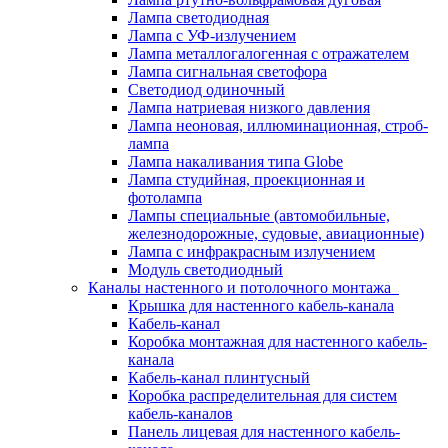
Лампа светодиодная
Лампа с УФ-излучением
Лампа металлогалогенная с отражателем
Лампа сигнальная светофора
Светодиод одиночный
Лампа натриевая низкого давления
Лампа неоновая, иллюминационная, строб-
лампа
Лампа накаливания типа Globe
Лампа студийная, проекционная и
фотолампа
Лампы специальные (автомобильные,
железнодорожные, судовые, авиационные)
Лампа с инфракрасным излучением
Модуль светодиодный
Каналы настенного и потолочного монтажа
Крышка для настенного кабель-канала
Кабель-канал
Коробка монтажная для настенного кабель-
канала
Кабель-канал плинтусный
Коробка распределительная для систем
кабель-каналов
Панель лицевая для настенного кабель-