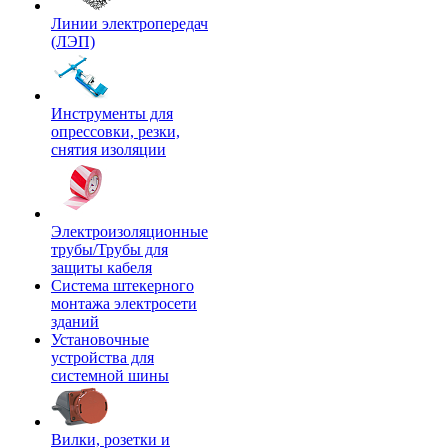
Линии электропередач
(ЛЭП)
Инструменты для
опрессовки, резки,
снятия изоляции
Электроизоляционные
трубы/Трубы для
защиты кабеля
Система штекерного
монтажа электросети
зданий
Установочные
устройства для
системной шины
Вилки, розетки и