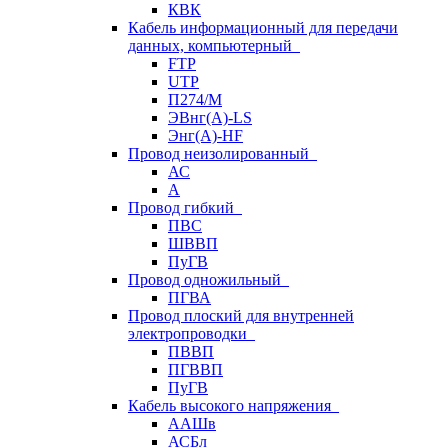
КВК
Кабель информационный для передачи
данных, компьютерный
FTP
UTP
П274/М
ЭВнг(А)-LS
Энг(А)-HF
Провод неизолированный
АС
А
Провод гибкий
ПВС
ШВВП
ПуГВ
Провод одножильный
ПГВА
Провод плоский для внутренней
электропроводки
ПВВП
ПГВВП
ПуГВ
Кабель высокого напряжения
ААШв
АСБл