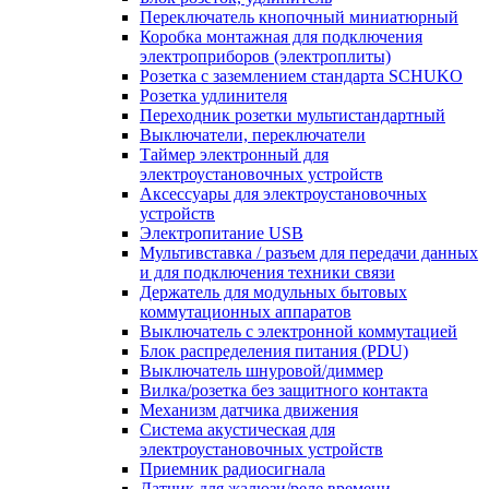
Переключатель кнопочный миниатюрный
Коробка монтажная для подключения
электроприборов (электроплиты)
Розетка с заземлением стандарта SCHUKO
Розетка удлинителя
Переходник розетки мультистандартный
Выключатели, переключатели
Таймер электронный для
электроустановочных устройств
Аксессуары для электроустановочных
устройств
Электропитание USB
Мультивставка / разъем для передачи данных
и для подключения техники связи
Держатель для модульных бытовых
коммутационных аппаратов
Выключатель с электронной коммутацией
Блок распределения питания (PDU)
Выключатель шнуровой/диммер
Вилка/розетка без защитного контакта
Механизм датчика движения
Система акустическая для
электроустановочных устройств
Приемник радиосигнала
Датчик для жалюзи/реле времени