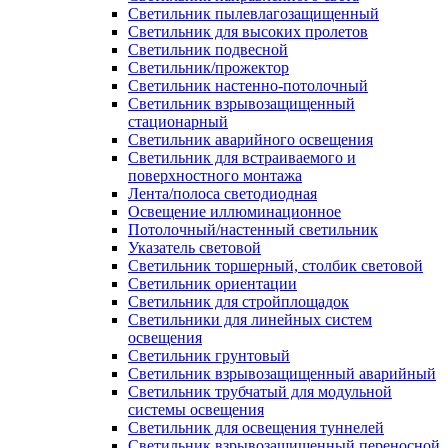
Светильник пылевлагозащищенный
Светильник для высоких пролетов
Светильник подвесной
Светильник/прожектор
Светильник настенно-потолочный
Светильник взрывозащищенный
стационарный
Светильник аварийного освещения
Светильник для встраиваемого и
поверхностного монтажа
Лента/полоса светодиодная
Освещение иллюминационное
Потолочный/настенный светильник
Указатель световой
Светильник торшерный, столбик световой
Светильник ориентации
Светильник для стройплощадок
Светильники для линейных систем
освещения
Светильник грунтовый
Светильник взрывозащищенный аварийный
Светильник трубчатый для модульной
системы освещения
Светильник для освещения туннелей
Светильник взрывозащищенный переносной