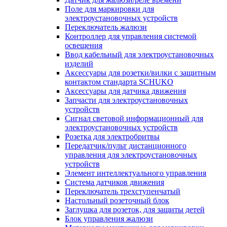
Поле для маркировки для
электроустановочных устройств
Переключатель жалюзи
Контроллер для управления системой
освещения
Ввод кабельный для электроустановочных
изделий
Аксессуары для розетки/вилки с защитным
контактом стандарта SCHUKO
Аксессуары для датчика движения
Запчасти для электроустановочных
устройств
Сигнал световой информационный для
электроустановочных устройств
Розетка для электробритвы
Передатчик/пульт дистанционного
управления для электроустановочных
устройств
Элемент интеллектуального управления
Система датчиков движения
Переключатель трехступенчатый
Настольный розеточный блок
Заглушка для розеток, для защиты детей
Блок управления жалюзи