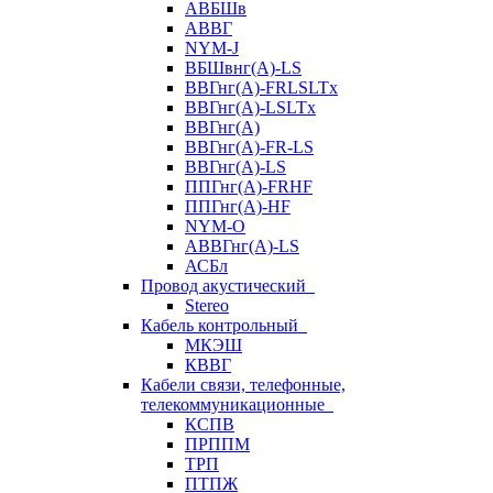
АВБШв
АВВГ
NYM-J
ВБШвнг(А)-LS
ВВГнг(A)-FRLSLTx
ВВГнг(A)-LSLTx
ВВГнг(А)
ВВГнг(А)-FR-LS
ВВГнг(А)-LS
ППГнг(А)-FRHF
ППГнг(А)-HF
NYM-O
АВВГнг(А)-LS
АСБл
Провод акустический
Stereo
Кабель контрольный
МКЭШ
КВВГ
Кабели связи, телефонные,
телекоммуникационные
КСПВ
ПРППМ
ТРП
ПТПЖ