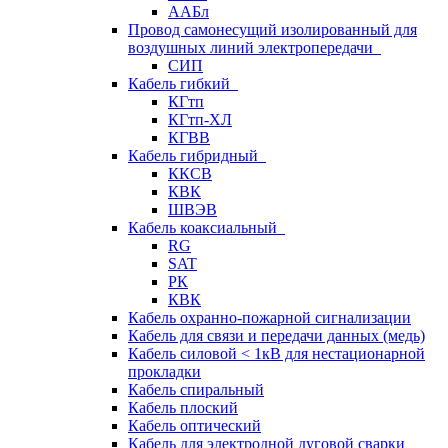
ААБл
Провод самонесущий изолированный для
воздушных линий электропередачи
СИП
Кабель гибкий
КГтп
КГтп-ХЛ
КГВВ
Кабель гибридный
ККСВ
КВК
ШВЭВ
Кабель коаксиальный
RG
SAT
РК
КВК
Кабель охранно-пожарной сигнализации
Кабель для связи и передачи данных (медь)
Кабель силовой < 1кВ для нестационарной
прокладки
Кабель спиральный
Кабель плоский
Кабель оптический
Кабель для электродной дуговой сварки