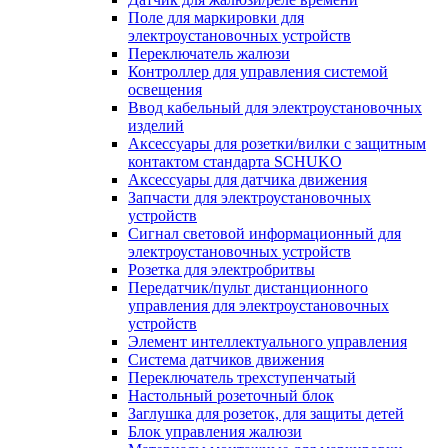
Поле для маркировки для
электроустановочных устройств
Переключатель жалюзи
Контроллер для управления системой
освещения
Ввод кабельный для электроустановочных
изделий
Аксессуары для розетки/вилки с защитным
контактом стандарта SCHUKO
Аксессуары для датчика движения
Запчасти для электроустановочных
устройств
Сигнал световой информационный для
электроустановочных устройств
Розетка для электробритвы
Передатчик/пульт дистанционного
управления для электроустановочных
устройств
Элемент интеллектуального управления
Система датчиков движения
Переключатель трехступенчатый
Настольный розеточный блок
Заглушка для розеток, для защиты детей
Блок управления жалюзи