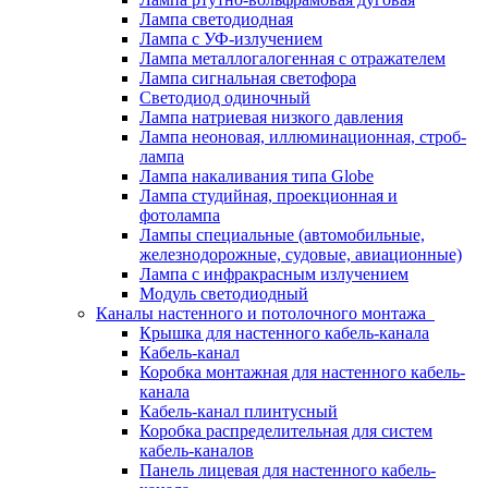
Лампа светодиодная
Лампа с УФ-излучением
Лампа металлогалогенная с отражателем
Лампа сигнальная светофора
Светодиод одиночный
Лампа натриевая низкого давления
Лампа неоновая, иллюминационная, строб-
лампа
Лампа накаливания типа Globe
Лампа студийная, проекционная и
фотолампа
Лампы специальные (автомобильные,
железнодорожные, судовые, авиационные)
Лампа с инфракрасным излучением
Модуль светодиодный
Каналы настенного и потолочного монтажа
Крышка для настенного кабель-канала
Кабель-канал
Коробка монтажная для настенного кабель-
канала
Кабель-канал плинтусный
Коробка распределительная для систем
кабель-каналов
Панель лицевая для настенного кабель-