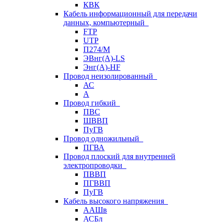
КВК
Кабель информационный для передачи
данных, компьютерный
FTP
UTP
П274/М
ЭВнг(А)-LS
Энг(А)-HF
Провод неизолированный
АС
А
Провод гибкий
ПВС
ШВВП
ПуГВ
Провод одножильный
ПГВА
Провод плоский для внутренней
электропроводки
ПВВП
ПГВВП
ПуГВ
Кабель высокого напряжения
ААШв
АСБл