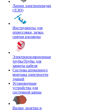
Линии электропередач
(ЛЭП)
Инструменты для
опрессовки, резки,
снятия изоляции
Электроизоляционные
трубы/Трубы для
защиты кабеля
Система штекерного
монтажа электросети
зданий
Установочные
устройства для
системной шины
Вилки, розетки и