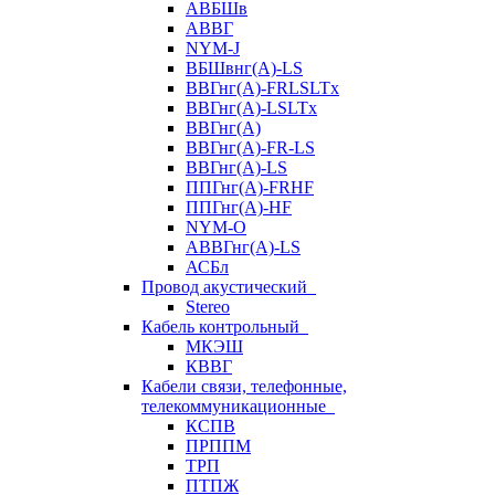
АВБШв
АВВГ
NYM-J
ВБШвнг(А)-LS
ВВГнг(A)-FRLSLTx
ВВГнг(A)-LSLTx
ВВГнг(А)
ВВГнг(А)-FR-LS
ВВГнг(А)-LS
ППГнг(А)-FRHF
ППГнг(А)-HF
NYM-O
АВВГнг(А)-LS
АСБл
Провод акустический
Stereo
Кабель контрольный
МКЭШ
КВВГ
Кабели связи, телефонные,
телекоммуникационные
КСПВ
ПРППМ
ТРП
ПТПЖ