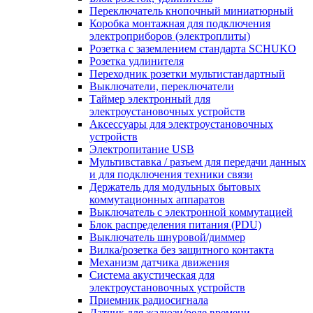
Переключатель кнопочный миниатюрный
Коробка монтажная для подключения
электроприборов (электроплиты)
Розетка с заземлением стандарта SCHUKO
Розетка удлинителя
Переходник розетки мультистандартный
Выключатели, переключатели
Таймер электронный для
электроустановочных устройств
Аксессуары для электроустановочных
устройств
Электропитание USB
Мультивставка / разъем для передачи данных
и для подключения техники связи
Держатель для модульных бытовых
коммутационных аппаратов
Выключатель с электронной коммутацией
Блок распределения питания (PDU)
Выключатель шнуровой/диммер
Вилка/розетка без защитного контакта
Механизм датчика движения
Система акустическая для
электроустановочных устройств
Приемник радиосигнала
Датчик для жалюзи/реле времени