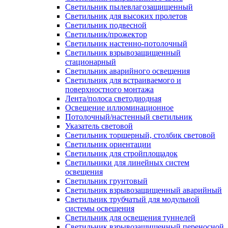
Светильник пылевлагозащищенный
Светильник для высоких пролетов
Светильник подвесной
Светильник/прожектор
Светильник настенно-потолочный
Светильник взрывозащищенный
стационарный
Светильник аварийного освещения
Светильник для встраиваемого и
поверхностного монтажа
Лента/полоса светодиодная
Освещение иллюминационное
Потолочный/настенный светильник
Указатель световой
Светильник торшерный, столбик световой
Светильник ориентации
Светильник для стройплощадок
Светильники для линейных систем
освещения
Светильник грунтовый
Светильник взрывозащищенный аварийный
Светильник трубчатый для модульной
системы освещения
Светильник для освещения туннелей
Светильник взрывозащищенный переносной