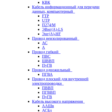
КВК
Кабель информационный для передачи
данных, компьютерный
FTP
UTP
П274/М
ЭВнг(А)-LS
Энг(А)-HF
Провод неизолированный
АС
А
Провод гибкий
ПВС
ШВВП
ПуГВ
Провод одножильный
ПГВА
Провод плоский для внутренней
электропроводки
ПВВП
ПГВВП
ПуГВ
Кабель высокого напряжения
ААШв
АСБл