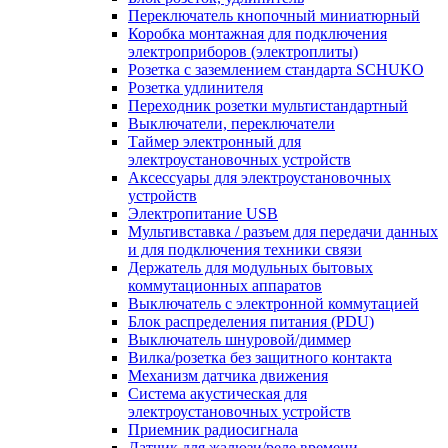
Переключатель кнопочный миниатюрный
Коробка монтажная для подключения
электроприборов (электроплиты)
Розетка с заземлением стандарта SCHUKO
Розетка удлинителя
Переходник розетки мультистандартный
Выключатели, переключатели
Таймер электронный для
электроустановочных устройств
Аксессуары для электроустановочных
устройств
Электропитание USB
Мультивставка / разъем для передачи данных
и для подключения техники связи
Держатель для модульных бытовых
коммутационных аппаратов
Выключатель с электронной коммутацией
Блок распределения питания (PDU)
Выключатель шнуровой/диммер
Вилка/розетка без защитного контакта
Механизм датчика движения
Система акустическая для
электроустановочных устройств
Приемник радиосигнала
Датчик для жалюзи/реле времени