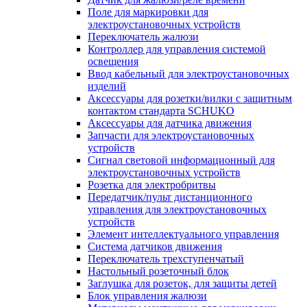
Поле для маркировки для
электроустановочных устройств
Переключатель жалюзи
Контроллер для управления системой
освещения
Ввод кабельный для электроустановочных
изделий
Аксессуары для розетки/вилки с защитным
контактом стандарта SCHUKO
Аксессуары для датчика движения
Запчасти для электроустановочных
устройств
Сигнал световой информационный для
электроустановочных устройств
Розетка для электробритвы
Передатчик/пульт дистанционного
управления для электроустановочных
устройств
Элемент интеллектуального управления
Система датчиков движения
Переключатель трехступенчатый
Настольный розеточный блок
Заглушка для розеток, для защиты детей
Блок управления жалюзи