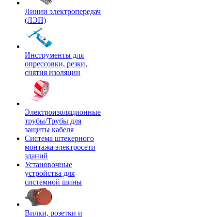
Линии электропередач
(ЛЭП)
Инструменты для
опрессовки, резки,
снятия изоляции
Электроизоляционные
трубы/Трубы для
защиты кабеля
Система штекерного
монтажа электросети
зданий
Установочные
устройства для
системной шины
Вилки, розетки и