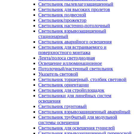
Светильник пылевлагозащищенный
Светильник для высоких пролетов
Светильник подвесной
Светильник/прожектор
Светильник настенно-потолочный
Светильник взрывозащищенный
стационарный
Светильник аварийного освещения
Светильник для встраиваемого и
поверхностного монтажа
Лента/полоса светодиодная
Освещение иллюминационное
Потолочный/настенный светильник
Указатель световой
Светильник торшерный, столбик световой
Светильник ориентации
Светильник для стройплощадок
Светильники для линейных систем
освещения
Светильник грунтовый
Светильник взрывозащищенный аварийный
Светильник трубчатый для модульной
системы освещения
Светильник для освещения туннелей
Светильник взрывозащищенный переносной