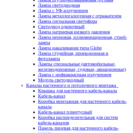
Лампа светодиодная
Лампа с УФ-излучением
Лампа металлогалогенная с отражателем
Лампа сигнальная светофора
Светодиод одиночный
Лампа натриевая низкого давления
Лампа неоновая, иллюминационная, строб-
лампа
Лампа накаливания типа Globe
Лампа студийная, проекционная и
фотолампа
Лампы специальные (автомобильные,
железнодорожные, судовые, авиационные)
Лампа с инфракрасным излучением
Модуль светодиодный
Каналы настенного и потолочного монтажа
Крышка для настенного кабель-канала
Кабель-канал
Коробка монтажная для настенного кабель-
канала
Кабель-канал плинтусный
Коробка распределительная для систем
кабель-каналов
Панель лицевая для настенного кабель-