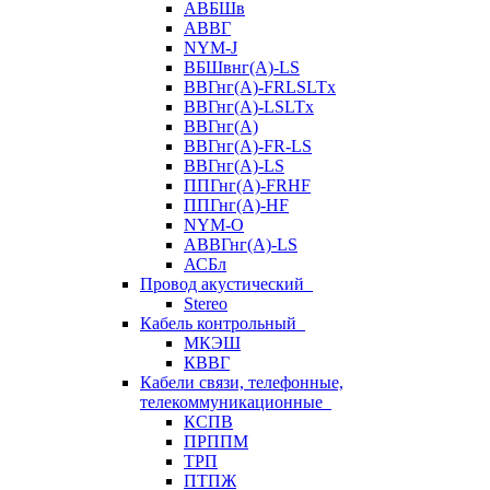
АВБШв
АВВГ
NYM-J
ВБШвнг(А)-LS
ВВГнг(A)-FRLSLTx
ВВГнг(A)-LSLTx
ВВГнг(А)
ВВГнг(А)-FR-LS
ВВГнг(А)-LS
ППГнг(А)-FRHF
ППГнг(А)-HF
NYM-O
АВВГнг(А)-LS
АСБл
Провод акустический
Stereo
Кабель контрольный
МКЭШ
КВВГ
Кабели связи, телефонные,
телекоммуникационные
КСПВ
ПРППМ
ТРП
ПТПЖ