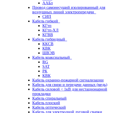
ААБл
Провод самонесущий изолированный для
воздушных линий электропередачи
СИП
Кабель гибкий
КГтп
КГтп-ХЛ
КГВВ
Кабель гибридный
ККСВ
КВК
ШВЭВ
Кабель коаксиальный
RG
SAT
РК
КВК
Кабель охранно-пожарной сигнализации
Кабель для связи и передачи данных (медь)
Кабель силовой < 1кВ для нестационарной
прокладки
Кабель спиральный
Кабель плоский
Кабель оптический
Кабель для электродной дуговой сварки