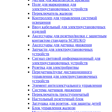
Поле для маркировки для
электроустановочных устройств
Переключатель жалюзи
Контроллер для управления системой
освещения
Ввод кабельный для электроустановочных
изделий
Аксессуары для розетки/вилки с защитным
контактом стандарта SCHUKO
Аксессуары для датчика движения
Запчасти для электроустановочных
устройств
Сигнал световой информационный для
электроустановочных устройств
Розетка для электробритвы
Передатчик/пульт дистанционного
управления для электроустановочных
устройств
Элемент интеллектуального управления
Система датчиков движения
Переключатель трехступенчатый
Настольный розеточный блок
Заглушка для розеток, для защиты детей
Блок управления жалюзи