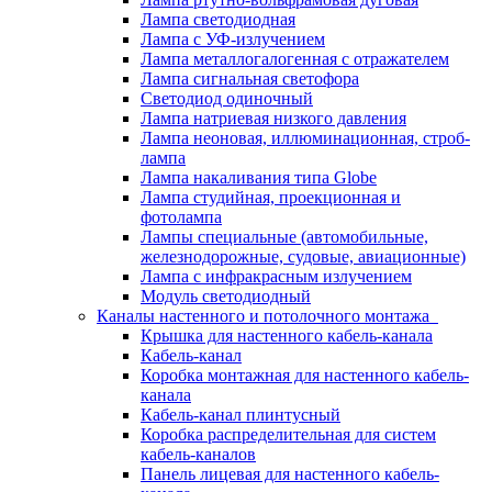
Лампа светодиодная
Лампа с УФ-излучением
Лампа металлогалогенная с отражателем
Лампа сигнальная светофора
Светодиод одиночный
Лампа натриевая низкого давления
Лампа неоновая, иллюминационная, строб-
лампа
Лампа накаливания типа Globe
Лампа студийная, проекционная и
фотолампа
Лампы специальные (автомобильные,
железнодорожные, судовые, авиационные)
Лампа с инфракрасным излучением
Модуль светодиодный
Каналы настенного и потолочного монтажа
Крышка для настенного кабель-канала
Кабель-канал
Коробка монтажная для настенного кабель-
канала
Кабель-канал плинтусный
Коробка распределительная для систем
кабель-каналов
Панель лицевая для настенного кабель-