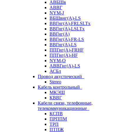
АВБШв
АВВГ
NYM-J
ВБШвнг(А)-LS
ВВГнг(A)-FRLSLTx
ВВГнг(A)-LSLTx
ВВГнг(А)
ВВГнг(А)-FR-LS
ВВГнг(А)-LS
ППГнг(А)-FRHF
ППГнг(А)-HF
NYM-O
АВВГнг(А)-LS
АСБл
Провод акустический
Stereo
Кабель контрольный
МКЭШ
КВВГ
Кабели связи, телефонные,
телекоммуникационные
КСПВ
ПРППМ
ТРП
ПТПЖ