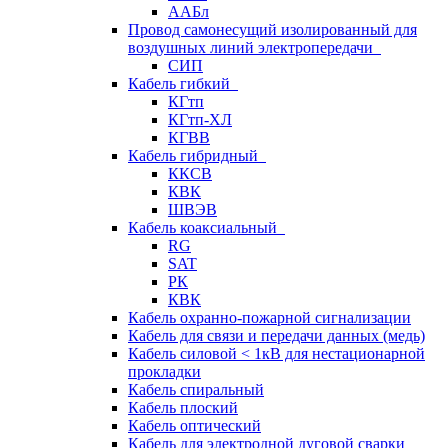
ААБл
Провод самонесущий изолированный для
воздушных линий электропередачи
СИП
Кабель гибкий
КГтп
КГтп-ХЛ
КГВВ
Кабель гибридный
ККСВ
КВК
ШВЭВ
Кабель коаксиальный
RG
SAT
РК
КВК
Кабель охранно-пожарной сигнализации
Кабель для связи и передачи данных (медь)
Кабель силовой < 1кВ для нестационарной
прокладки
Кабель спиральный
Кабель плоский
Кабель оптический
Кабель для электродной дуговой сварки