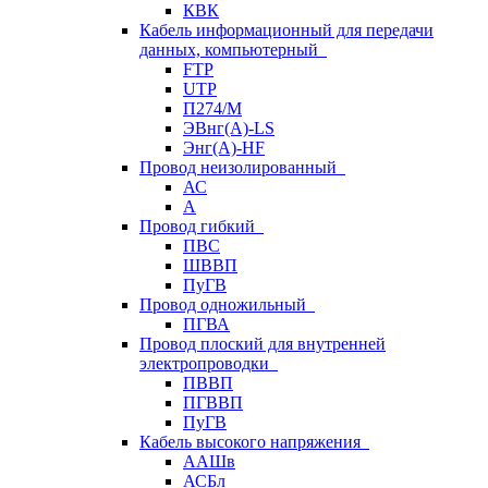
КВК
Кабель информационный для передачи
данных, компьютерный
FTP
UTP
П274/М
ЭВнг(А)-LS
Энг(А)-HF
Провод неизолированный
АС
А
Провод гибкий
ПВС
ШВВП
ПуГВ
Провод одножильный
ПГВА
Провод плоский для внутренней
электропроводки
ПВВП
ПГВВП
ПуГВ
Кабель высокого напряжения
ААШв
АСБл