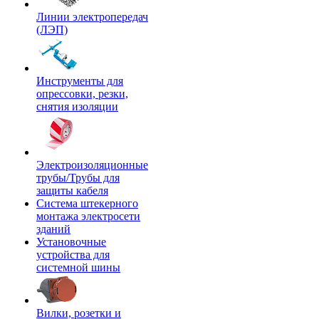
Линии электропередач
(ЛЭП)
Инструменты для
опрессовки, резки,
снятия изоляции
Электроизоляционные
трубы/Трубы для
защиты кабеля
Система штекерного
монтажа электросети
зданий
Установочные
устройства для
системной шины
Вилки, розетки и