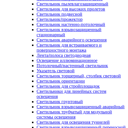
Светильник пылевлагозащищенный
Светильник для высоких пролетов
Светильник подвесной
Светильник/прожектор
Светильник настенно-потолочный
Светильник взрывозащищенный
стационарный
Светильник аварийного освещения
Светильник для встраиваемого и
поверхностного монтажа
Лента/полоса светодиодная
Освещение иллюминационное
Потолочный/настенный светильник
Указатель световой
Светильник торшерный, столбик световой
Светильник ориентации
Светильник для стройплощадок
Светильники для линейных систем
освещения
Светильник грунтовый
Светильник взрывозащищенный аварийный
Светильник трубчатый для модульной
системы освещения
Светильник для освещения туннелей
Светильник взрывозащищенный переносной