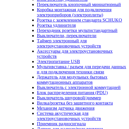
Переключатель кнопочный миниатюрный
Коробка монтажная для подключения
электроприборов (электроплиты)
Розетка с заземлением стандарта SCHUKO
Розетка удлинителя
Переходник розетки мультистандартный
Выключатели, переключатели
Таймер электронный для
электроустановочных устройств
Аксессуары для электроустановочных
устройств
Электропитание USB
Мультивставка / разъем для передачи данных
и для подключения техники связи
Держатель для модульных бытовых
коммутационных аппаратов
Выключатель с электронной коммутацией
Блок распределения питания (PDU)
Выключатель шнуровой/диммер
Вилка/розетка без защитного контакта
Механизм датчика движения
Система акустическая для
электроустановочных устройств
Приемник радиосигнала
Датчик для жалюзи/реле времени