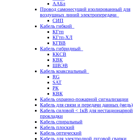
ААБл
Провод самонесущий изолированный для
воздушных линий электропередачи
СИП
Кабель гибкий
КГтп
КГтп-ХЛ
КГВВ
Кабель гибридный
ККСВ
КВК
ШВЭВ
Кабель коаксиальный
RG
SAT
РК
КВК
Кабель охранно-пожарной сигнализации
Кабель для связи и передачи данных (медь)
Кабель силовой < 1кВ для нестационарной
прокладки
Кабель спиральный
Кабель плоский
Кабель оптический
Кабель для электродной дуговой сварки