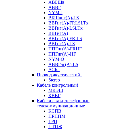
АВБШв
АВВГ
NYM-J
ВБШвнг(А)-LS
ВВГнг(A)-FRLSLTx
ВВГнг(A)-LSLTx
ВВГнг(А)
ВВГнг(А)-FR-LS
ВВГнг(А)-LS
ППГнг(А)-FRHF
ППГнг(А)-HF
NYM-O
АВВГнг(А)-LS
АСБл
Провод акустический
Stereo
Кабель контрольный
МКЭШ
КВВГ
Кабели связи, телефонные,
телекоммуникационные
КСПВ
ПРППМ
ТРП
ПТПЖ