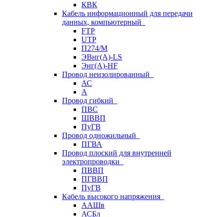
КВК
Кабель информационный для передачи
данных, компьютерный
FTP
UTP
П274/М
ЭВнг(А)-LS
Энг(А)-HF
Провод неизолированный
АС
А
Провод гибкий
ПВС
ШВВП
ПуГВ
Провод одножильный
ПГВА
Провод плоский для внутренней
электропроводки
ПВВП
ПГВВП
ПуГВ
Кабель высокого напряжения
ААШв
АСБл