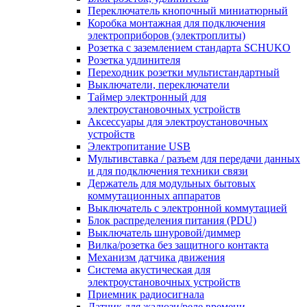
Переключатель кнопочный миниатюрный
Коробка монтажная для подключения
электроприборов (электроплиты)
Розетка с заземлением стандарта SCHUKO
Розетка удлинителя
Переходник розетки мультистандартный
Выключатели, переключатели
Таймер электронный для
электроустановочных устройств
Аксессуары для электроустановочных
устройств
Электропитание USB
Мультивставка / разъем для передачи данных
и для подключения техники связи
Держатель для модульных бытовых
коммутационных аппаратов
Выключатель с электронной коммутацией
Блок распределения питания (PDU)
Выключатель шнуровой/диммер
Вилка/розетка без защитного контакта
Механизм датчика движения
Система акустическая для
электроустановочных устройств
Приемник радиосигнала
Датчик для жалюзи/реле времени