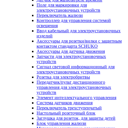
Поле для маркировки для
электроустановочных устройств
Переключатель жалюзи
Контроллер для управления системой
освещения
Ввод кабельный для электроустановочных
изделий
Аксессуары для розетки/вилки с защитным
контактом стандарта SCHUKO
Аксессуары для датчика движения
Запчасти для электроустановочных
устройств
Сигнал световой информационный для
электроустановочных устройств
Розетка для электробритвы
Передатчик/пульт дистанционного
управления для электроустановочных
устройств
Элемент интеллектуального управления
Система датчиков движения
Переключатель трехступенчатый
Настольный розеточный блок
Заглушка для розеток, для защиты детей
Блок управления жалюзи