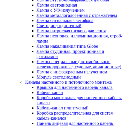
Лампа светодиодная
Лампа с УФ-излучением
Лампа металлогалогенная с отражателем
Лампа сигнальная светофора
Светодиод одиночный
Лампа натриевая низкого давления
Лампа неоновая, иллюминационная, строб-
лампа
Лампа накаливания типа Globe
Лампа студийная, проекционная и
фотолампа
Лампы специальные (автомобильные,
железнодорожные, судовые, авиационные)
Лампа с инфракрасным излучением
Модуль светодиодный
Каналы настенного и потолочного монтажа
Крышка для настенного кабель-канала
Кабель-канал
Коробка монтажная для настенного кабель-
канала
Кабель-канал плинтусный
Коробка распределительная для систем
кабель-каналов
Панель лицевая для настенного кабель-