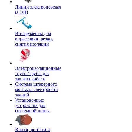
Линии электропередач
(ЛЭП)
Инструменты для
опрессовки, резки,
снятия изоляции
Электроизоляционные
трубы/Трубы для
защиты кабеля
Система штекерного
монтажа электросети
зданий
Установочные
устройства для
системной шины
Вилки, розетки и