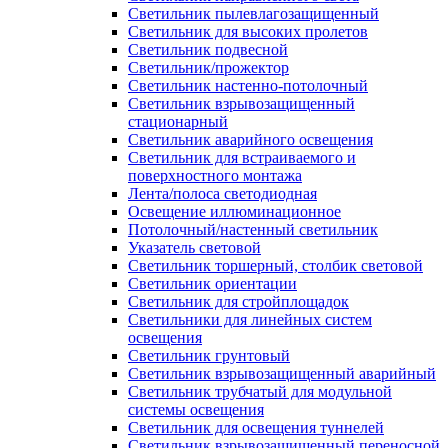
Светильник пылевлагозащищенный
Светильник для высоких пролетов
Светильник подвесной
Светильник/прожектор
Светильник настенно-потолочный
Светильник взрывозащищенный
стационарный
Светильник аварийного освещения
Светильник для встраиваемого и
поверхностного монтажа
Лента/полоса светодиодная
Освещение иллюминационное
Потолочный/настенный светильник
Указатель световой
Светильник торшерный, столбик световой
Светильник ориентации
Светильник для стройплощадок
Светильники для линейных систем
освещения
Светильник грунтовый
Светильник взрывозащищенный аварийный
Светильник трубчатый для модульной
системы освещения
Светильник для освещения туннелей
Светильник взрывозащищенный переносной