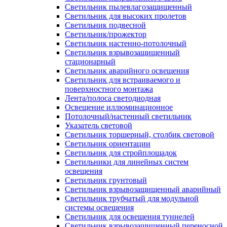
Светильник пылевлагозащищенный
Светильник для высоких пролетов
Светильник подвесной
Светильник/прожектор
Светильник настенно-потолочный
Светильник взрывозащищенный
стационарный
Светильник аварийного освещения
Светильник для встраиваемого и
поверхностного монтажа
Лента/полоса светодиодная
Освещение иллюминационное
Потолочный/настенный светильник
Указатель световой
Светильник торшерный, столбик световой
Светильник ориентации
Светильник для стройплощадок
Светильники для линейных систем
освещения
Светильник грунтовый
Светильник взрывозащищенный аварийный
Светильник трубчатый для модульной
системы освещения
Светильник для освещения туннелей
Светильник взрывозащищенный переносной