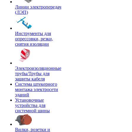
Линии электропередач
(ЛЭП)
Инструменты для
опрессовки, резки,
снятия изоляции
Электроизоляционные
трубы/Трубы для
защиты кабеля
Система штекерного
монтажа электросети
зданий
Установочные
устройства для
системной шины
Вилки, розетки и