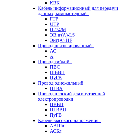
КВК
Кабель информационный для передачи
данных, компьютерный
FTP
UTP
П274/М
ЭВнг(А)-LS
Энг(А)-HF
Провод неизолированный
АС
А
Провод гибкий
ПВС
ШВВП
ПуГВ
Провод одножильный
ПГВА
Провод плоский для внутренней
электропроводки
ПВВП
ПГВВП
ПуГВ
Кабель высокого напряжения
ААШв
АСБл