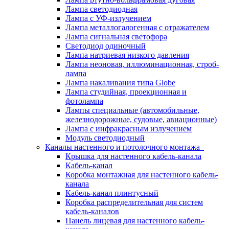
Лампа светодиодная
Лампа с УФ-излучением
Лампа металлогалогенная с отражателем
Лампа сигнальная светофора
Светодиод одиночный
Лампа натриевая низкого давления
Лампа неоновая, иллюминационная, строб-
лампа
Лампа накаливания типа Globe
Лампа студийная, проекционная и
фотолампа
Лампы специальные (автомобильные,
железнодорожные, судовые, авиационные)
Лампа с инфракрасным излучением
Модуль светодиодный
Каналы настенного и потолочного монтажа
Крышка для настенного кабель-канала
Кабель-канал
Коробка монтажная для настенного кабель-
канала
Кабель-канал плинтусный
Коробка распределительная для систем
кабель-каналов
Панель лицевая для настенного кабель-