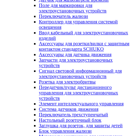
Поле для маркировки для
электроустановочных устройств
Переключатель жалюзи
Контроллер для управления системой
освещения
Ввод кабельный для электроустановочных
изделий
Аксессуары для розетки/вилки с защитным
контактом стандарта SCHUKO
Аксессуары для датчика движения
Запчасти для электроустановочных
устройств
Сигнал световой информационный для
электроустановочных устройств
Розетка для электробритвы
Передатчик/пульт дистанционного
управления для электроустановочных
устройств
Элемент интеллектуального управления
Система датчиков движения
Переключатель трехступенчатый
Настольный розеточный блок
Заглушка для розеток, для защиты детей
Блок управления жалюзи