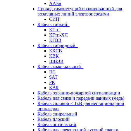
ААБл
Провод самонесущий изолированный для
воздушных линий электропередачи
СИП
Кабель гибкий
КГтп
КГтп-ХЛ
КГВВ
Кабель гибридный
ККСВ
КВК
ШВЭВ
Кабель коаксиальный
RG
SAT
РК
КВК
Кабель охранно-пожарной сигнализации
Кабель для связи и передачи данных (медь)
Кабель силовой < 1кВ для нестационарной
прокладки
Кабель спиральный
Кабель плоский
Кабель оптический
Кабель для электродной дуговой сварки