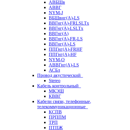
АВБШв
АВВГ
NYM-J
ВБШвнг(А)-LS
ВВГнг(A)-FRLSLTx
ВВГнг(A)-LSLTx
ВВГнг(А)
ВВГнг(А)-FR-LS
ВВГнг(А)-LS
ППГнг(А)-FRHF
ППГнг(А)-HF
NYM-O
АВВГнг(А)-LS
АСБл
Провод акустический
Stereo
Кабель контрольный
МКЭШ
КВВГ
Кабели связи, телефонные,
телекоммуникационные
КСПВ
ПРППМ
ТРП
ПТПЖ