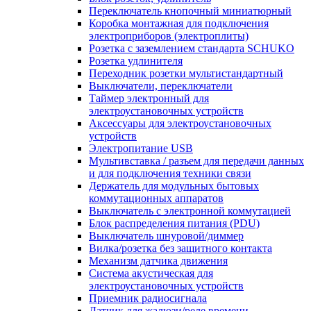
Переключатель кнопочный миниатюрный
Коробка монтажная для подключения
электроприборов (электроплиты)
Розетка с заземлением стандарта SCHUKO
Розетка удлинителя
Переходник розетки мультистандартный
Выключатели, переключатели
Таймер электронный для
электроустановочных устройств
Аксессуары для электроустановочных
устройств
Электропитание USB
Мультивставка / разъем для передачи данных
и для подключения техники связи
Держатель для модульных бытовых
коммутационных аппаратов
Выключатель с электронной коммутацией
Блок распределения питания (PDU)
Выключатель шнуровой/диммер
Вилка/розетка без защитного контакта
Механизм датчика движения
Система акустическая для
электроустановочных устройств
Приемник радиосигнала
Датчик для жалюзи/реле времени