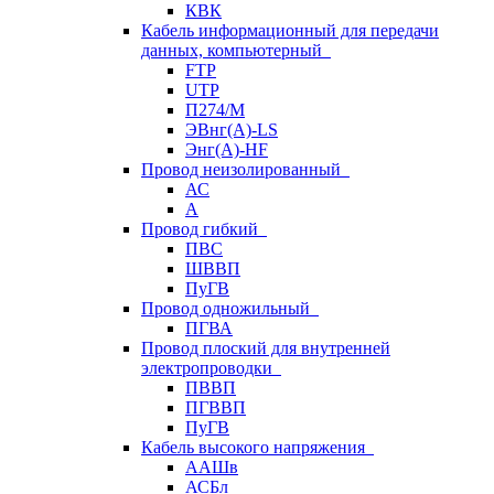
КВК
Кабель информационный для передачи
данных, компьютерный
FTP
UTP
П274/М
ЭВнг(А)-LS
Энг(А)-HF
Провод неизолированный
АС
А
Провод гибкий
ПВС
ШВВП
ПуГВ
Провод одножильный
ПГВА
Провод плоский для внутренней
электропроводки
ПВВП
ПГВВП
ПуГВ
Кабель высокого напряжения
ААШв
АСБл