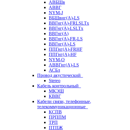
АВБШв
АВВГ
NYM-J
ВБШвнг(А)-LS
ВВГнг(A)-FRLSLTx
ВВГнг(A)-LSLTx
ВВГнг(А)
ВВГнг(А)-FR-LS
ВВГнг(А)-LS
ППГнг(А)-FRHF
ППГнг(А)-HF
NYM-O
АВВГнг(А)-LS
АСБл
Провод акустический
Stereo
Кабель контрольный
МКЭШ
КВВГ
Кабели связи, телефонные,
телекоммуникационные
КСПВ
ПРППМ
ТРП
ПТПЖ