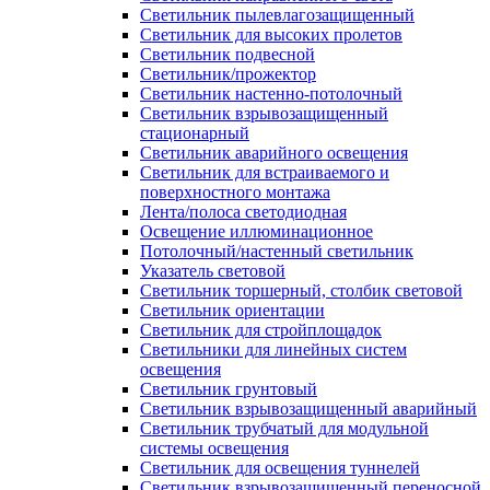
Светильник пылевлагозащищенный
Светильник для высоких пролетов
Светильник подвесной
Светильник/прожектор
Светильник настенно-потолочный
Светильник взрывозащищенный
стационарный
Светильник аварийного освещения
Светильник для встраиваемого и
поверхностного монтажа
Лента/полоса светодиодная
Освещение иллюминационное
Потолочный/настенный светильник
Указатель световой
Светильник торшерный, столбик световой
Светильник ориентации
Светильник для стройплощадок
Светильники для линейных систем
освещения
Светильник грунтовый
Светильник взрывозащищенный аварийный
Светильник трубчатый для модульной
системы освещения
Светильник для освещения туннелей
Светильник взрывозащищенный переносной