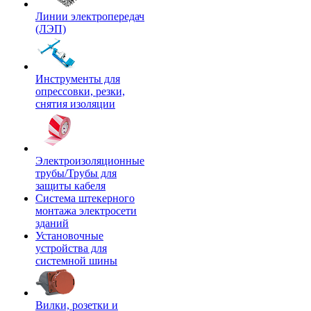
Линии электропередач
(ЛЭП)
Инструменты для
опрессовки, резки,
снятия изоляции
Электроизоляционные
трубы/Трубы для
защиты кабеля
Система штекерного
монтажа электросети
зданий
Установочные
устройства для
системной шины
Вилки, розетки и