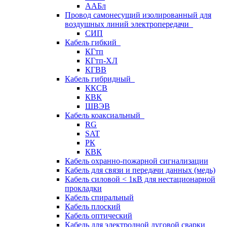
ААБл
Провод самонесущий изолированный для
воздушных линий электропередачи
СИП
Кабель гибкий
КГтп
КГтп-ХЛ
КГВВ
Кабель гибридный
ККСВ
КВК
ШВЭВ
Кабель коаксиальный
RG
SAT
РК
КВК
Кабель охранно-пожарной сигнализации
Кабель для связи и передачи данных (медь)
Кабель силовой < 1кВ для нестационарной
прокладки
Кабель спиральный
Кабель плоский
Кабель оптический
Кабель для электродной дуговой сварки