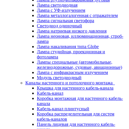
Лампа светодиодная
Лампа с УФ-излучением
Лампа металлогалогенная с отражателем
Лампа сигнальная светофора
Светодиод одиночный
Лампа натриевая низкого давления
Лампа неоновая, иллюминационная, строб-
лампа
Лампа накаливания типа Globe
Лампа студийная, проекционная и
фотолампа
Лампы специальные (автомобильные,
железнодорожные, судовые, авиационные)
Лампа с инфракрасным излучением
Модуль светодиодный
Каналы настенного и потолочного монтажа
Крышка для настенного кабель-канала
Кабель-канал
Коробка монтажная для настенного кабель-
канала
Кабель-канал плинтусный
Коробка распределительная для систем
кабель-каналов
Панель лицевая для настенного кабель-