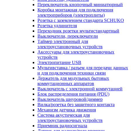
Переключатель кнопочный миниатюрный
Коробка монтажная для подключения
электроприборов (электроплиты)
Розетка с заземлением стандарта SCHUKO
Розетка удлинителя
Переходник розетки мультистандартный
Выключатели, переключатели
Таймер электронный для
электроустановочных устройств
Аксессуары для электроустановочных
устройств
Электропитание USB
Мультивставка / разъем для передачи данных
и для подключения техники связи
Держатель для модульных бытовых
коммутационных аппаратов
Выключатель с электронной коммутацией
Блок распределения питания (PDU)
Выключатель шнуровой/диммер
Вилка/розетка без защитного контакта
Механизм датчика движения
Система акустическая для
электроустановочных устройств
Приемник радиосигнала
Датчик для жалюзи/реле времени