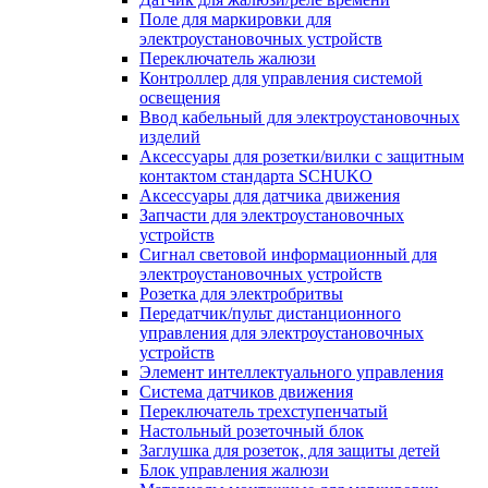
Поле для маркировки для
электроустановочных устройств
Переключатель жалюзи
Контроллер для управления системой
освещения
Ввод кабельный для электроустановочных
изделий
Аксессуары для розетки/вилки с защитным
контактом стандарта SCHUKO
Аксессуары для датчика движения
Запчасти для электроустановочных
устройств
Сигнал световой информационный для
электроустановочных устройств
Розетка для электробритвы
Передатчик/пульт дистанционного
управления для электроустановочных
устройств
Элемент интеллектуального управления
Система датчиков движения
Переключатель трехступенчатый
Настольный розеточный блок
Заглушка для розеток, для защиты детей
Блок управления жалюзи