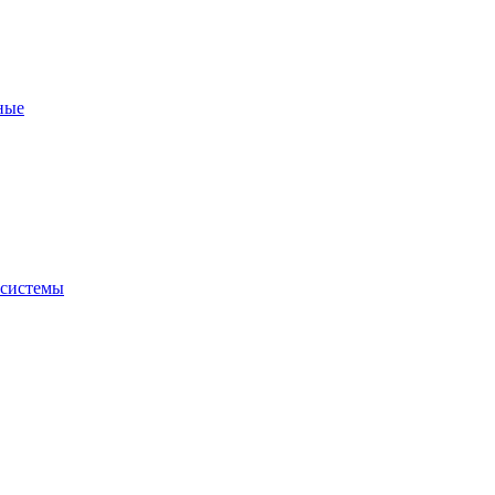
ные
 системы