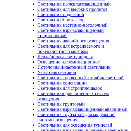
Светильник пылевлагозащищенный
Светильник для высоких пролетов
Светильник подвесной
Светильник/прожектор
Светильник настенно-потолочный
Светильник взрывозащищенный
стационарный
Светильник аварийного освещения
Светильник для встраиваемого и
поверхностного монтажа
Лента/полоса светодиодная
Освещение иллюминационное
Потолочный/настенный светильник
Указатель световой
Светильник торшерный, столбик световой
Светильник ориентации
Светильник для стройплощадок
Светильники для линейных систем
освещения
Светильник грунтовый
Светильник взрывозащищенный аварийный
Светильник трубчатый для модульной
системы освещения
Светильник для освещения туннелей
Светильник взрывозащищенный переносной