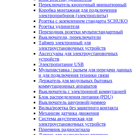
Переключатель кнопочный миниатюрный
Коробка монтажная для подключения
электроприборов (электроплиты)
Розетка с заземлением стандарта SCHUKO
Розетка удлинителя
Переходник розетки мультистандартный
Выключатели, переключатели
Таймер электронный для
электроустановочных устройств
Аксессуары для электроустановочных
устройств
Электропитание USB
Мультивставка / разъем для передачи данных
и для подключения техники связи
Держатель для модульных бытовых
коммутационных аппаратов
Выключатель с электронной коммутацией
Блок распределения питания (PDU)
Выключатель шнуровой/диммер
Вилка/розетка без защитного контакта
Механизм датчика движения
Система акустическая для
электроустановочных устройств
Приемник радиосигнала
Датчик для жалюзи/реле времени