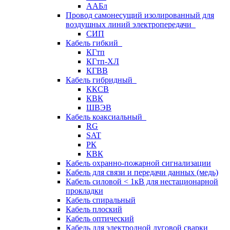
ААБл
Провод самонесущий изолированный для
воздушных линий электропередачи
СИП
Кабель гибкий
КГтп
КГтп-ХЛ
КГВВ
Кабель гибридный
ККСВ
КВК
ШВЭВ
Кабель коаксиальный
RG
SAT
РК
КВК
Кабель охранно-пожарной сигнализации
Кабель для связи и передачи данных (медь)
Кабель силовой < 1кВ для нестационарной
прокладки
Кабель спиральный
Кабель плоский
Кабель оптический
Кабель для электродной дуговой сварки