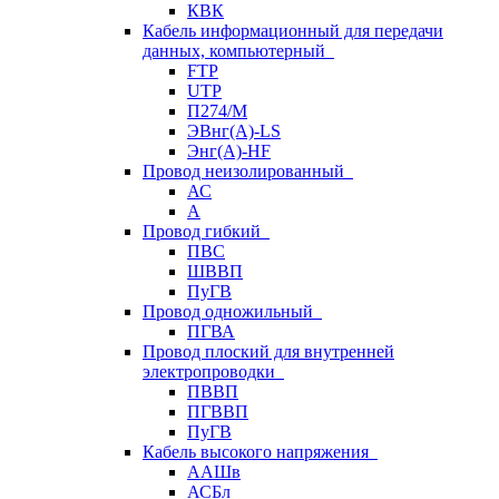
КВК
Кабель информационный для передачи
данных, компьютерный
FTP
UTP
П274/М
ЭВнг(А)-LS
Энг(А)-HF
Провод неизолированный
АС
А
Провод гибкий
ПВС
ШВВП
ПуГВ
Провод одножильный
ПГВА
Провод плоский для внутренней
электропроводки
ПВВП
ПГВВП
ПуГВ
Кабель высокого напряжения
ААШв
АСБл