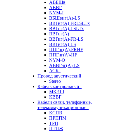
АВБШв
АВВГ
NYM-J
ВБШвнг(А)-LS
ВВГнг(A)-FRLSLTx
ВВГнг(A)-LSLTx
ВВГнг(А)
ВВГнг(А)-FR-LS
ВВГнг(А)-LS
ППГнг(А)-FRHF
ППГнг(А)-HF
NYM-O
АВВГнг(А)-LS
АСБл
Провод акустический
Stereo
Кабель контрольный
МКЭШ
КВВГ
Кабели связи, телефонные,
телекоммуникационные
КСПВ
ПРППМ
ТРП
ПТПЖ