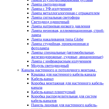
Лампа светодиодная
Лампа с УФ-излучением
Лампа металлогалогенная с отражателем
Лампа сигнальная светофора
Светодиод одиночный
Лампа натриевая низкого давления
Лампа неоновая, иллюминационная, строб-
лампа
Лампа накаливания типа Globe
Лампа студийная, проекционная и
фотолампа
Лампы специальные (автомобильные,
железнодорожные, судовые, авиационные)
Лампа с инфракрасным излучением
Модуль светодиодный
Каналы настенного и потолочного монтажа
Крышка для настенного кабель-канала
Кабель-канал
Коробка монтажная для настенного кабель-
канала
Кабель-канал плинтусный
Коробка распределительная для систем
кабель-каналов
Панель лицевая для настенного кабель-