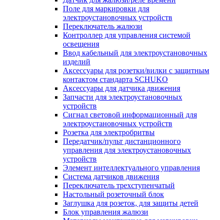
Поле для маркировки для
электроустановочных устройств
Переключатель жалюзи
Контроллер для управления системой
освещения
Ввод кабельный для электроустановочных
изделий
Аксессуары для розетки/вилки с защитным
контактом стандарта SCHUKO
Аксессуары для датчика движения
Запчасти для электроустановочных
устройств
Сигнал световой информационный для
электроустановочных устройств
Розетка для электробритвы
Передатчик/пульт дистанционного
управления для электроустановочных
устройств
Элемент интеллектуального управления
Система датчиков движения
Переключатель трехступенчатый
Настольный розеточный блок
Заглушка для розеток, для защиты детей
Блок управления жалюзи