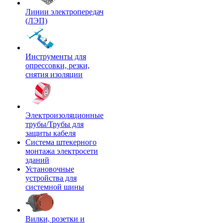
Линии электропередач
(ЛЭП)
Инструменты для
опрессовки, резки,
снятия изоляции
Электроизоляционные
трубы/Трубы для
защиты кабеля
Система штекерного
монтажа электросети
зданий
Установочные
устройства для
системной шины
Вилки, розетки и