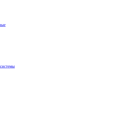
ные
 системы