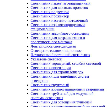
Светильник пылевлагозащищенный
Светильник для высоких пролетов
Светильник подвесной
Светильник/прожектор
Светильник настенно-потолочный
Светильник взрывозащищенный
стационарный
Светильник аварийного освещения
Светильник для встраиваемого и
поверхностного монтажа
Лента/полоса светодиодная
Освещение иллюминационное
Потолочный/настенный светильник
Указатель световой
Светильник торшерный, столбик световой
Светильник ориентации
Светильник для стройплощадок
Светильники для линейных систем
освещения
Светильник грунтовый
Светильник взрывозащищенный аварийный
Светильник трубчатый для модульной
системы освещения
Светильник для освещения туннелей
Светильник взрывозащищенный переносной