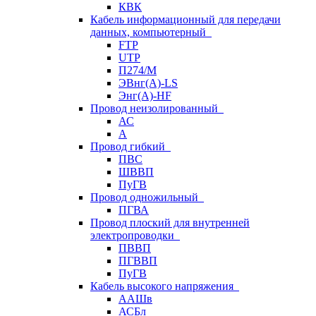
КВК
Кабель информационный для передачи
данных, компьютерный
FTP
UTP
П274/М
ЭВнг(А)-LS
Энг(А)-HF
Провод неизолированный
АС
А
Провод гибкий
ПВС
ШВВП
ПуГВ
Провод одножильный
ПГВА
Провод плоский для внутренней
электропроводки
ПВВП
ПГВВП
ПуГВ
Кабель высокого напряжения
ААШв
АСБл