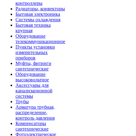
контроллеры
Радиаторы, конвекторы
Бытовая электроника
Системы охлаждения
Бытовая техника
крупная
Оборудование
телекоммуникационное
Пункты установки
измерительных
приборов
Муфты, фитинги
сантехнические
Оборудование
высоковольтное
Аксессуары для
канализационной
системы
Трубы
Арматура трубная,
распределение,
контроль давления
Компенсаторы
сантехнические
Фотоэлектрическое