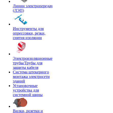
Линии электропередач
(ЛЭП)
Инструменты для
опрессовки, резки,
снятия изоляции
Электроизоляционные
трубы/Трубы для
защиты кабеля
Система штекерного
монтажа электросети
зданий
Установочные
устройства для
системной шины
Вилки, розетки и