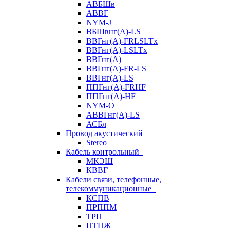
АВБШв
АВВГ
NYM-J
ВБШвнг(А)-LS
ВВГнг(A)-FRLSLTx
ВВГнг(A)-LSLTx
ВВГнг(А)
ВВГнг(А)-FR-LS
ВВГнг(А)-LS
ППГнг(А)-FRHF
ППГнг(А)-HF
NYM-O
АВВГнг(А)-LS
АСБл
Провод акустический
Stereo
Кабель контрольный
МКЭШ
КВВГ
Кабели связи, телефонные,
телекоммуникационные
КСПВ
ПРППМ
ТРП
ПТПЖ