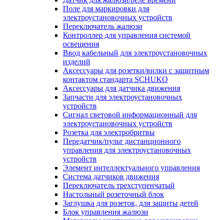
Поле для маркировки для
электроустановочных устройств
Переключатель жалюзи
Контроллер для управления системой
освещения
Ввод кабельный для электроустановочных
изделий
Аксессуары для розетки/вилки с защитным
контактом стандарта SCHUKO
Аксессуары для датчика движения
Запчасти для электроустановочных
устройств
Сигнал световой информационный для
электроустановочных устройств
Розетка для электробритвы
Передатчик/пульт дистанционного
управления для электроустановочных
устройств
Элемент интеллектуального управления
Система датчиков движения
Переключатель трехступенчатый
Настольный розеточный блок
Заглушка для розеток, для защиты детей
Блок управления жалюзи