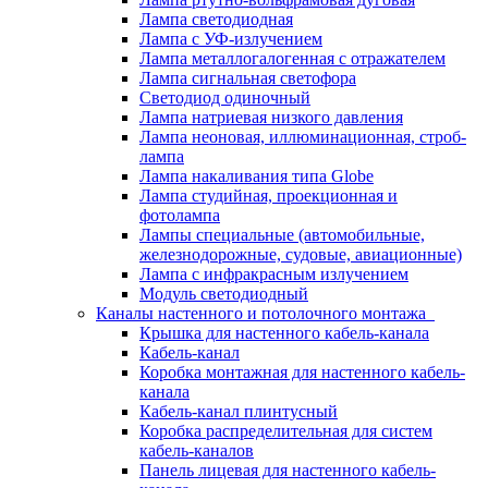
Лампа светодиодная
Лампа с УФ-излучением
Лампа металлогалогенная с отражателем
Лампа сигнальная светофора
Светодиод одиночный
Лампа натриевая низкого давления
Лампа неоновая, иллюминационная, строб-
лампа
Лампа накаливания типа Globe
Лампа студийная, проекционная и
фотолампа
Лампы специальные (автомобильные,
железнодорожные, судовые, авиационные)
Лампа с инфракрасным излучением
Модуль светодиодный
Каналы настенного и потолочного монтажа
Крышка для настенного кабель-канала
Кабель-канал
Коробка монтажная для настенного кабель-
канала
Кабель-канал плинтусный
Коробка распределительная для систем
кабель-каналов
Панель лицевая для настенного кабель-