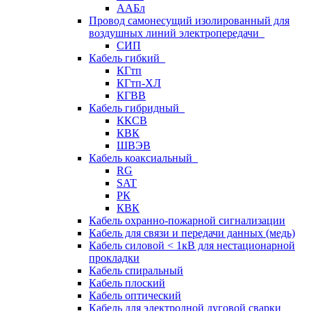
ААБл
Провод самонесущий изолированный для
воздушных линий электропередачи
СИП
Кабель гибкий
КГтп
КГтп-ХЛ
КГВВ
Кабель гибридный
ККСВ
КВК
ШВЭВ
Кабель коаксиальный
RG
SAT
РК
КВК
Кабель охранно-пожарной сигнализации
Кабель для связи и передачи данных (медь)
Кабель силовой < 1кВ для нестационарной
прокладки
Кабель спиральный
Кабель плоский
Кабель оптический
Кабель для электродной дуговой сварки