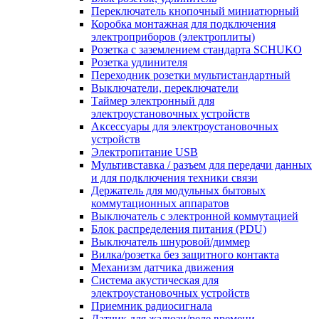
Переключатель кнопочный миниатюрный
Коробка монтажная для подключения
электроприборов (электроплиты)
Розетка с заземлением стандарта SCHUKO
Розетка удлинителя
Переходник розетки мультистандартный
Выключатели, переключатели
Таймер электронный для
электроустановочных устройств
Аксессуары для электроустановочных
устройств
Электропитание USB
Мультивставка / разъем для передачи данных
и для подключения техники связи
Держатель для модульных бытовых
коммутационных аппаратов
Выключатель с электронной коммутацией
Блок распределения питания (PDU)
Выключатель шнуровой/диммер
Вилка/розетка без защитного контакта
Механизм датчика движения
Система акустическая для
электроустановочных устройств
Приемник радиосигнала
Датчик для жалюзи/реле времени