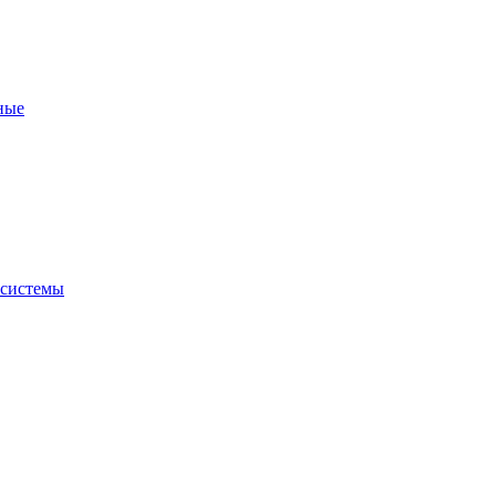
ные
 системы