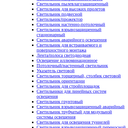
Светильник пылевлагозащищенный
Светильник для высоких пролетов
Светильник подвесной
Светильник/прожектор
Светильник настенно-потолочный
Светильник взрывозащищенный
стационарный
Светильник аварийного освещения
Светильник для встраиваемого и
поверхностного монтажа
Лента/полоса светодиодная
Освещение иллюминационное
Потолочный/настенный светильник
Указатель световой
Светильник торшерный, столбик световой
Светильник ориентации
Светильник для стройплощадок
Светильники для линейных систем
освещения
Светильник грунтовый
Светильник взрывозащищенный аварийный
Светильник трубчатый для модульной
системы освещения
Светильник для освещения туннелей
Светильник взрывозащищенный переносной