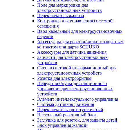
Поле для маркировки для
электроустановочных устройств
Переключатель жалюзи
Контроллер для управления системой
освещения
Ввод кабельный для электроустановочных
изделий
Аксессуары для розетки/вилки с защитным
контактом стандарта SCHUKO
Аксессуары для датчика движения
Запчасти для электроустановочных
устройств
Сигнал световой информационный для
электроустановочных устройств
Розетка для электробритвы
Передатчик/пульт дистанционного
управления для электроустановочных
устройств
Элемент интеллектуального управления
Система датчиков движения
Переключатель трехступенчатый
Настольный розеточный блок
Заглушка для розеток, для защиты детей
Блок управления жалюзи