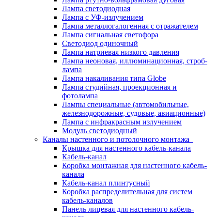
Лампа светодиодная
Лампа с УФ-излучением
Лампа металлогалогенная с отражателем
Лампа сигнальная светофора
Светодиод одиночный
Лампа натриевая низкого давления
Лампа неоновая, иллюминационная, строб-
лампа
Лампа накаливания типа Globe
Лампа студийная, проекционная и
фотолампа
Лампы специальные (автомобильные,
железнодорожные, судовые, авиационные)
Лампа с инфракрасным излучением
Модуль светодиодный
Каналы настенного и потолочного монтажа
Крышка для настенного кабель-канала
Кабель-канал
Коробка монтажная для настенного кабель-
канала
Кабель-канал плинтусный
Коробка распределительная для систем
кабель-каналов
Панель лицевая для настенного кабель-