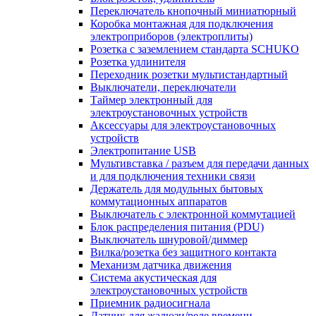
Переключатель кнопочный миниатюрный
Коробка монтажная для подключения
электроприборов (электроплиты)
Розетка с заземлением стандарта SCHUKO
Розетка удлинителя
Переходник розетки мультистандартный
Выключатели, переключатели
Таймер электронный для
электроустановочных устройств
Аксессуары для электроустановочных
устройств
Электропитание USB
Мультивставка / разъем для передачи данных
и для подключения техники связи
Держатель для модульных бытовых
коммутационных аппаратов
Выключатель с электронной коммутацией
Блок распределения питания (PDU)
Выключатель шнуровой/диммер
Вилка/розетка без защитного контакта
Механизм датчика движения
Система акустическая для
электроустановочных устройств
Приемник радиосигнала
Датчик для жалюзи/реле времени