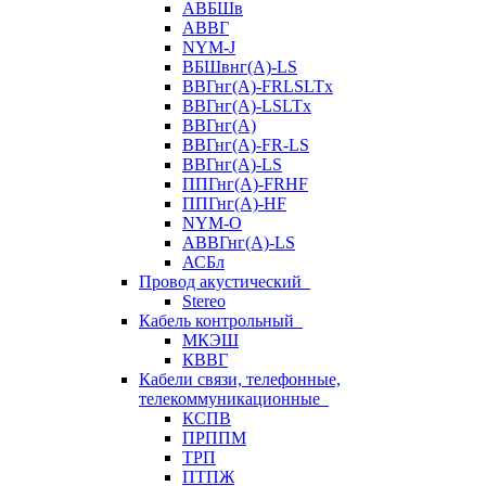
АВБШв
АВВГ
NYM-J
ВБШвнг(А)-LS
ВВГнг(A)-FRLSLTx
ВВГнг(A)-LSLTx
ВВГнг(А)
ВВГнг(А)-FR-LS
ВВГнг(А)-LS
ППГнг(А)-FRHF
ППГнг(А)-HF
NYM-O
АВВГнг(А)-LS
АСБл
Провод акустический
Stereo
Кабель контрольный
МКЭШ
КВВГ
Кабели связи, телефонные,
телекоммуникационные
КСПВ
ПРППМ
ТРП
ПТПЖ