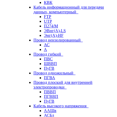
КВК
Кабель информационный для передачи
данных, компьютерный
FTP
UTP
П274/М
ЭВнг(А)-LS
Энг(А)-HF
Провод неизолированный
АС
А
Провод гибкий
ПВС
ШВВП
ПуГВ
Провод одножильный
ПГВА
Провод плоский для внутренней
электропроводки
ПВВП
ПГВВП
ПуГВ
Кабель высокого напряжения
ААШв
АСБл