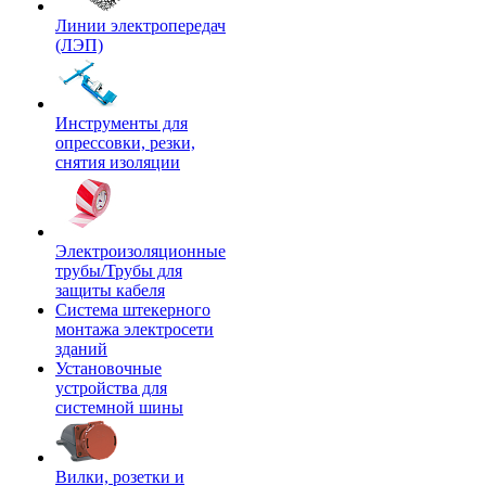
Линии электропередач
(ЛЭП)
Инструменты для
опрессовки, резки,
снятия изоляции
Электроизоляционные
трубы/Трубы для
защиты кабеля
Система штекерного
монтажа электросети
зданий
Установочные
устройства для
системной шины
Вилки, розетки и