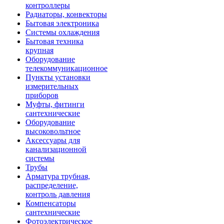
контроллеры
Радиаторы, конвекторы
Бытовая электроника
Системы охлаждения
Бытовая техника
крупная
Оборудование
телекоммуникационное
Пункты установки
измерительных
приборов
Муфты, фитинги
сантехнические
Оборудование
высоковольтное
Аксессуары для
канализационной
системы
Трубы
Арматура трубная,
распределение,
контроль давления
Компенсаторы
сантехнические
Фотоэлектрическое