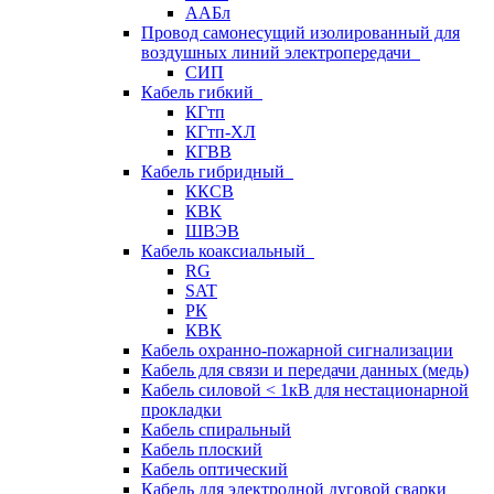
ААБл
Провод самонесущий изолированный для
воздушных линий электропередачи
СИП
Кабель гибкий
КГтп
КГтп-ХЛ
КГВВ
Кабель гибридный
ККСВ
КВК
ШВЭВ
Кабель коаксиальный
RG
SAT
РК
КВК
Кабель охранно-пожарной сигнализации
Кабель для связи и передачи данных (медь)
Кабель силовой < 1кВ для нестационарной
прокладки
Кабель спиральный
Кабель плоский
Кабель оптический
Кабель для электродной дуговой сварки