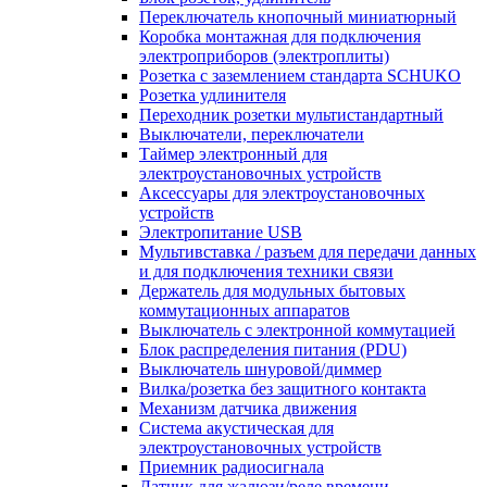
Переключатель кнопочный миниатюрный
Коробка монтажная для подключения
электроприборов (электроплиты)
Розетка с заземлением стандарта SCHUKO
Розетка удлинителя
Переходник розетки мультистандартный
Выключатели, переключатели
Таймер электронный для
электроустановочных устройств
Аксессуары для электроустановочных
устройств
Электропитание USB
Мультивставка / разъем для передачи данных
и для подключения техники связи
Держатель для модульных бытовых
коммутационных аппаратов
Выключатель с электронной коммутацией
Блок распределения питания (PDU)
Выключатель шнуровой/диммер
Вилка/розетка без защитного контакта
Механизм датчика движения
Система акустическая для
электроустановочных устройств
Приемник радиосигнала
Датчик для жалюзи/реле времени