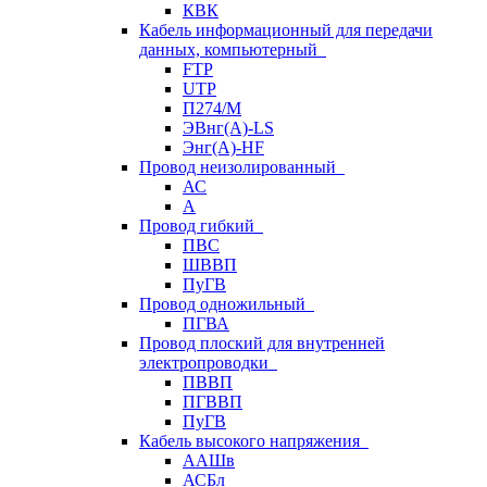
КВК
Кабель информационный для передачи
данных, компьютерный
FTP
UTP
П274/М
ЭВнг(А)-LS
Энг(А)-HF
Провод неизолированный
АС
А
Провод гибкий
ПВС
ШВВП
ПуГВ
Провод одножильный
ПГВА
Провод плоский для внутренней
электропроводки
ПВВП
ПГВВП
ПуГВ
Кабель высокого напряжения
ААШв
АСБл