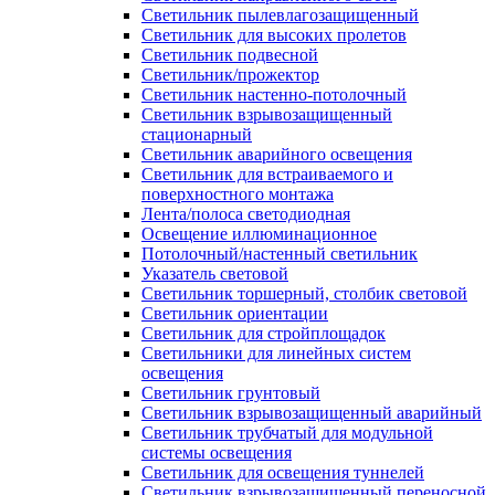
Светильник пылевлагозащищенный
Светильник для высоких пролетов
Светильник подвесной
Светильник/прожектор
Светильник настенно-потолочный
Светильник взрывозащищенный
стационарный
Светильник аварийного освещения
Светильник для встраиваемого и
поверхностного монтажа
Лента/полоса светодиодная
Освещение иллюминационное
Потолочный/настенный светильник
Указатель световой
Светильник торшерный, столбик световой
Светильник ориентации
Светильник для стройплощадок
Светильники для линейных систем
освещения
Светильник грунтовый
Светильник взрывозащищенный аварийный
Светильник трубчатый для модульной
системы освещения
Светильник для освещения туннелей
Светильник взрывозащищенный переносной