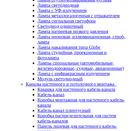
Лампа светодиодная
Лампа с УФ-излучением
Лампа металлогалогенная с отражателем
Лампа сигнальная светофора
Светодиод одиночный
Лампа натриевая низкого давления
Лампа неоновая, иллюминационная, строб-
лампа
Лампа накаливания типа Globe
Лампа студийная, проекционная и
фотолампа
Лампы специальные (автомобильные,
железнодорожные, судовые, авиационные)
Лампа с инфракрасным излучением
Модуль светодиодный
Каналы настенного и потолочного монтажа
Крышка для настенного кабель-канала
Кабель-канал
Коробка монтажная для настенного кабель-
канала
Кабель-канал плинтусный
Коробка распределительная для систем
кабель-каналов
Панель лицевая для настенного кабель-