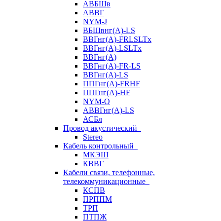
АВБШв
АВВГ
NYM-J
ВБШвнг(А)-LS
ВВГнг(A)-FRLSLTx
ВВГнг(A)-LSLTx
ВВГнг(А)
ВВГнг(А)-FR-LS
ВВГнг(А)-LS
ППГнг(А)-FRHF
ППГнг(А)-HF
NYM-O
АВВГнг(А)-LS
АСБл
Провод акустический
Stereo
Кабель контрольный
МКЭШ
КВВГ
Кабели связи, телефонные,
телекоммуникационные
КСПВ
ПРППМ
ТРП
ПТПЖ