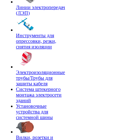
Линии электропередач
(ЛЭП)
Инструменты для
опрессовки, резки,
снятия изоляции
Электроизоляционные
трубы/Трубы для
защиты кабеля
Система штекерного
монтажа электросети
зданий
Установочные
устройства для
системной шины
Вилки, розетки и