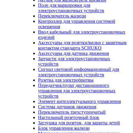
Поле для маркировки для
электроустановочных устройств
Переключатель жалюзи
Контроллер для управления системой
освещения
Ввод кабельный для электроустановочных
изделий
Аксессуары для розетки/вилки с защитным
контактом стандарта SCHUKO
Аксессуары для датчика движения
Запчасти для электроустановочных
устройств
Сигнал световой информационный для
электроустановочных устройств
Розетка для электробритвы
Передатчик/пульт дистанционного
управления для электроустановочных
устройств
Элемент интеллектуального управления
Система датчиков движения
Переключатель трехступенчатый
Настольный розеточный блок
Заглушка для розеток, для защиты детей
Блок управления жалюзи