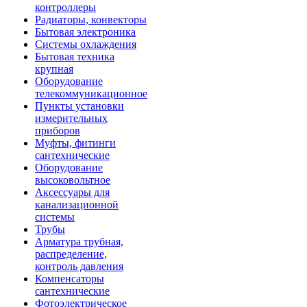
контроллеры
Радиаторы, конвекторы
Бытовая электроника
Системы охлаждения
Бытовая техника
крупная
Оборудование
телекоммуникационное
Пункты установки
измерительных
приборов
Муфты, фитинги
сантехнические
Оборудование
высоковольтное
Аксессуары для
канализационной
системы
Трубы
Арматура трубная,
распределение,
контроль давления
Компенсаторы
сантехнические
Фотоэлектрическое