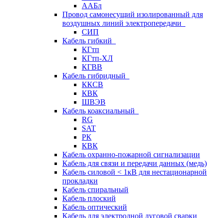
ААБл
Провод самонесущий изолированный для
воздушных линий электропередачи
СИП
Кабель гибкий
КГтп
КГтп-ХЛ
КГВВ
Кабель гибридный
ККСВ
КВК
ШВЭВ
Кабель коаксиальный
RG
SAT
РК
КВК
Кабель охранно-пожарной сигнализации
Кабель для связи и передачи данных (медь)
Кабель силовой < 1кВ для нестационарной
прокладки
Кабель спиральный
Кабель плоский
Кабель оптический
Кабель для электродной дуговой сварки