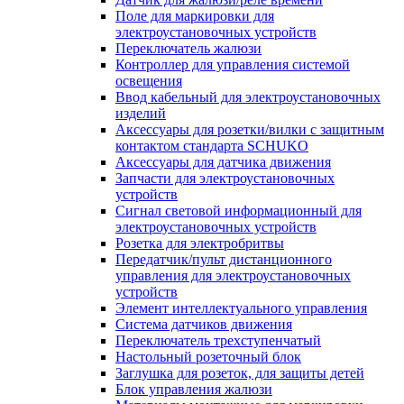
Поле для маркировки для
электроустановочных устройств
Переключатель жалюзи
Контроллер для управления системой
освещения
Ввод кабельный для электроустановочных
изделий
Аксессуары для розетки/вилки с защитным
контактом стандарта SCHUKO
Аксессуары для датчика движения
Запчасти для электроустановочных
устройств
Сигнал световой информационный для
электроустановочных устройств
Розетка для электробритвы
Передатчик/пульт дистанционного
управления для электроустановочных
устройств
Элемент интеллектуального управления
Система датчиков движения
Переключатель трехступенчатый
Настольный розеточный блок
Заглушка для розеток, для защиты детей
Блок управления жалюзи