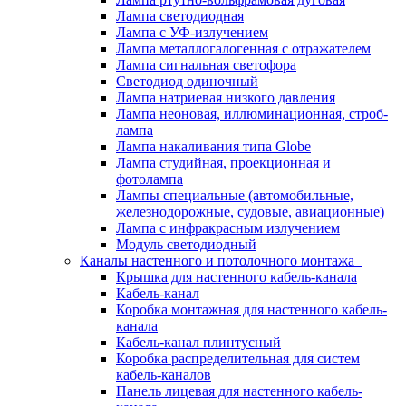
Лампа светодиодная
Лампа с УФ-излучением
Лампа металлогалогенная с отражателем
Лампа сигнальная светофора
Светодиод одиночный
Лампа натриевая низкого давления
Лампа неоновая, иллюминационная, строб-
лампа
Лампа накаливания типа Globe
Лампа студийная, проекционная и
фотолампа
Лампы специальные (автомобильные,
железнодорожные, судовые, авиационные)
Лампа с инфракрасным излучением
Модуль светодиодный
Каналы настенного и потолочного монтажа
Крышка для настенного кабель-канала
Кабель-канал
Коробка монтажная для настенного кабель-
канала
Кабель-канал плинтусный
Коробка распределительная для систем
кабель-каналов
Панель лицевая для настенного кабель-