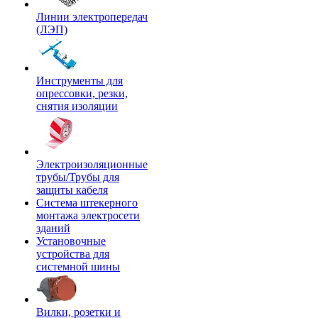
Линии электропередач
(ЛЭП)
Инструменты для
опрессовки, резки,
снятия изоляции
Электроизоляционные
трубы/Трубы для
защиты кабеля
Система штекерного
монтажа электросети
зданий
Установочные
устройства для
системной шины
Вилки, розетки и