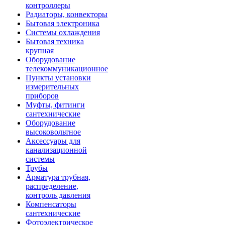
контроллеры
Радиаторы, конвекторы
Бытовая электроника
Системы охлаждения
Бытовая техника
крупная
Оборудование
телекоммуникационное
Пункты установки
измерительных
приборов
Муфты, фитинги
сантехнические
Оборудование
высоковольтное
Аксессуары для
канализационной
системы
Трубы
Арматура трубная,
распределение,
контроль давления
Компенсаторы
сантехнические
Фотоэлектрическое