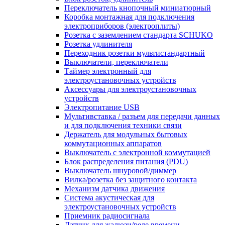
Переключатель кнопочный миниатюрный
Коробка монтажная для подключения
электроприборов (электроплиты)
Розетка с заземлением стандарта SCHUKO
Розетка удлинителя
Переходник розетки мультистандартный
Выключатели, переключатели
Таймер электронный для
электроустановочных устройств
Аксессуары для электроустановочных
устройств
Электропитание USB
Мультивставка / разъем для передачи данных
и для подключения техники связи
Держатель для модульных бытовых
коммутационных аппаратов
Выключатель с электронной коммутацией
Блок распределения питания (PDU)
Выключатель шнуровой/диммер
Вилка/розетка без защитного контакта
Механизм датчика движения
Система акустическая для
электроустановочных устройств
Приемник радиосигнала
Датчик для жалюзи/реле времени