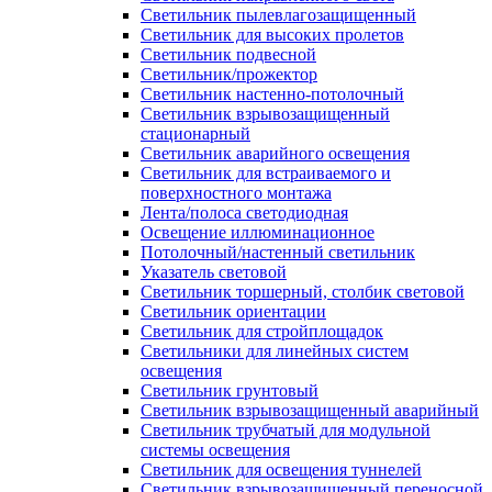
Светильник пылевлагозащищенный
Светильник для высоких пролетов
Светильник подвесной
Светильник/прожектор
Светильник настенно-потолочный
Светильник взрывозащищенный
стационарный
Светильник аварийного освещения
Светильник для встраиваемого и
поверхностного монтажа
Лента/полоса светодиодная
Освещение иллюминационное
Потолочный/настенный светильник
Указатель световой
Светильник торшерный, столбик световой
Светильник ориентации
Светильник для стройплощадок
Светильники для линейных систем
освещения
Светильник грунтовый
Светильник взрывозащищенный аварийный
Светильник трубчатый для модульной
системы освещения
Светильник для освещения туннелей
Светильник взрывозащищенный переносной