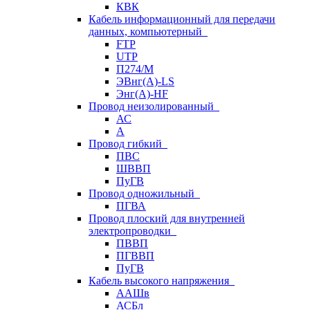
КВК
Кабель информационный для передачи
данных, компьютерный
FTP
UTP
П274/М
ЭВнг(А)-LS
Энг(А)-HF
Провод неизолированный
АС
А
Провод гибкий
ПВС
ШВВП
ПуГВ
Провод одножильный
ПГВА
Провод плоский для внутренней
электропроводки
ПВВП
ПГВВП
ПуГВ
Кабель высокого напряжения
ААШв
АСБл