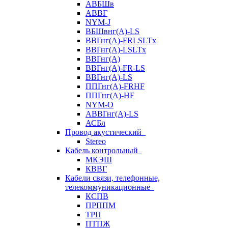
АВБШв
АВВГ
NYM-J
ВБШвнг(А)-LS
ВВГнг(A)-FRLSLTx
ВВГнг(A)-LSLTx
ВВГнг(А)
ВВГнг(А)-FR-LS
ВВГнг(А)-LS
ППГнг(А)-FRHF
ППГнг(А)-HF
NYM-O
АВВГнг(А)-LS
АСБл
Провод акустический
Stereo
Кабель контрольный
МКЭШ
КВВГ
Кабели связи, телефонные,
телекоммуникационные
КСПВ
ПРППМ
ТРП
ПТПЖ