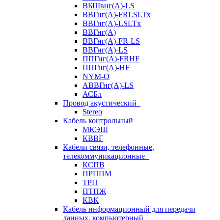
ВБШвнг(А)-LS
ВВГнг(A)-FRLSLTx
ВВГнг(A)-LSLTx
ВВГнг(А)
ВВГнг(А)-FR-LS
ВВГнг(А)-LS
ППГнг(А)-FRHF
ППГнг(А)-HF
NYM-O
АВВГнг(А)-LS
АСБл
Провод акустический
Stereo
Кабель контрольный
МКЭШ
КВВГ
Кабели связи, телефонные,
телекоммуникационные
КСПВ
ПРППМ
ТРП
ПТПЖ
КВК
Кабель информационный для передачи
данных, компьютерный