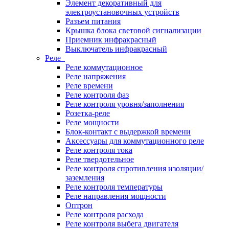
Элемент декоративный для
электроустановочных устройств
Разъем питания
Крышка блока световой сигнализации
Приемник инфракрасный
Выключатель инфракрасный
Реле
Реле коммутационное
Реле напряжения
Реле времени
Реле контроля фаз
Реле контроля уровня/заполнения
Розетка-реле
Реле мощности
Блок-контакт с выдержкой времени
Аксессуары для коммутационного реле
Реле контроля тока
Реле твердотельное
Реле контроля спротивления изоляции/
заземления
Реле контроля температуры
Реле направления мощности
Оптрон
Реле контроля расхода
Реле контроля выбега двигателя