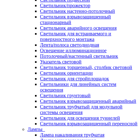
Светильник/прожектор
Светильник настенно-потолочный
Светильник взрывозащищенный
стационарный
Светильник аварийного освещения
Светильник для встраиваемого и
поверхностного монтажа
Лента/полоса светодиодная
Освещение иллюминационное
Потолочный/настенный светильник
Указатель световой
Светильник торшерный, столбик световой
Светильник ориентации
Светильник для стройплощадок
Светильники для линейных систем
освещения
Светильник грунтовый
Светильник взрывозащищенный аварийный
Светильник трубчатый для модульной
системы освещения
Светильник для освещения туннелей
Светильник взрывозащищенный переносной
Лампы
Лампа накаливания трубчатая