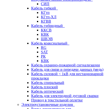
СИП
Кабель гибкий
КГтп
КГтп-ХЛ
КГВВ
Кабель гибридный
ККСВ
КВК
ШВЭВ
Кабель коаксиальный
RG
SAT
РК
КВК
Кабель охранно-пожарной сигнализации
Кабель для связи и передачи данных (медь)
Кабель силовой < 1кВ для нестационарной
прокладки
Кабель спиральный
Кабель плоский
Кабель оптический
Кабель для электродной дуговой сварки
Провод в текстильной оплетке
Электроустановочные изделия
Рамка декоративная для