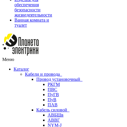
обеспечения
безопасности
жизнедеятельности
Ванная комната и
туалет
Меню
Каталог
Кабели и провода
Провод установочный
РКГМ
ПВС
ПуГВ
ПуВ
ПАВ
Кабель силовой
АВБШв
АВВГ
NYM-J