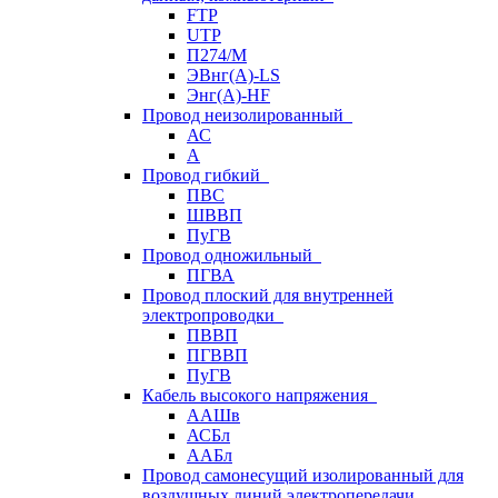
FTP
UTP
П274/М
ЭВнг(А)-LS
Энг(А)-HF
Провод неизолированный
АС
А
Провод гибкий
ПВС
ШВВП
ПуГВ
Провод одножильный
ПГВА
Провод плоский для внутренней
электропроводки
ПВВП
ПГВВП
ПуГВ
Кабель высокого напряжения
ААШв
АСБл
ААБл
Провод самонесущий изолированный для
воздушных линий электропередачи