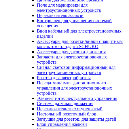
Поле для маркировки для
электроустановочных устройств
Переключатель жалюзи
Контроллер для управления системой
освещения
Ввод кабельный для электроустановочных
изделий
Аксессуары для розетки/вилки с защитным
контактом стандарта SCHUKO
Аксессуары для датчика движения
Запчасти для электроустановочных
устройств
Сигнал световой информационный для
электроустановочных устройств
Розетка для электробритвы
Передатчик/пульт дистанционного
управления для электроустановочных
устройств
Элемент интеллектуального управления
Система датчиков движения
Переключатель трехступенчатый
Настольный розеточный блок
Заглушка для розеток, для защиты детей
Блок управления жалюзи