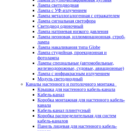
Лампа светодиодная
Лампа с УФ-излучением
Лампа металлогалогенная с отражателем
Лампа сигнальная светофора
Светодиод одиночный
Лампа натриевая низкого давления
Лампа неоновая, иллюминационная, строб-
лампа
Лампа накаливания типа Globe
Лампа студийная, проекционная и
фотолампа
Лампы специальные (автомобильные,
железнодорожные, судовые, авиационные)
Лампа с инфракрасным излучением
Модуль светодиодный
Каналы настенного и потолочного монтажа
Крышка для настенного кабель-канала
Кабель-канал
Коробка монтажная для настенного кабель-
канала
Кабель-канал плинтусный
Коробка распределительная для систем
кабель-каналов
Панель лицевая для настенного кабель-