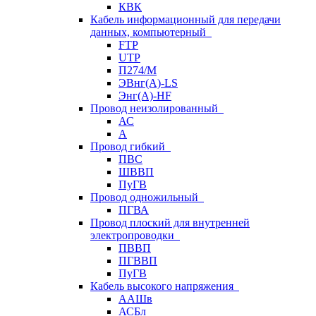
КВК
Кабель информационный для передачи
данных, компьютерный
FTP
UTP
П274/М
ЭВнг(А)-LS
Энг(А)-HF
Провод неизолированный
АС
А
Провод гибкий
ПВС
ШВВП
ПуГВ
Провод одножильный
ПГВА
Провод плоский для внутренней
электропроводки
ПВВП
ПГВВП
ПуГВ
Кабель высокого напряжения
ААШв
АСБл