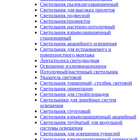
Светильник пылевлагозащищенный
Светильник для высоких пролетов
Светильник подвесной
Светильник/прожектор
Светильник настенно-потолочный
Светильник взрывозащищенный
стационарный
Светильник аварийного освещения
Светильник для встраиваемого и
поверхностного монтажа
Лента/полоса светодиодная
Освещение иллюминационное
Потолочный/настенный светильник
Указатель световой
Светильник торшерный, столбик световой
Светильник ориентации
Светильник для стройплощадок
Светильники для линейных систем
освещения
Светильник грунтовый
Светильник взрывозащищенный аварийный
Светильник трубчатый для модульной
системы освещения
Светильник для освещения туннелей
Светильник взрывозащищенный переносной