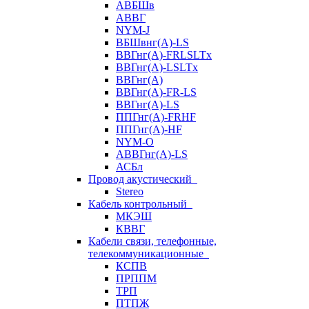
АВБШв
АВВГ
NYM-J
ВБШвнг(А)-LS
ВВГнг(A)-FRLSLTx
ВВГнг(A)-LSLTx
ВВГнг(А)
ВВГнг(А)-FR-LS
ВВГнг(А)-LS
ППГнг(А)-FRHF
ППГнг(А)-HF
NYM-O
АВВГнг(А)-LS
АСБл
Провод акустический
Stereo
Кабель контрольный
МКЭШ
КВВГ
Кабели связи, телефонные,
телекоммуникационные
КСПВ
ПРППМ
ТРП
ПТПЖ