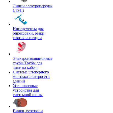
Линии электропередач
(ЛЭП)
Инструменты для
опрессовки, резки,
снятия изоляции
Электроизоляционные
трубы/Трубы для
защиты кабеля
Система штекерного
монтажа электросети
зданий
Установочные
устройства для
системной шины
Вилки, розетки и