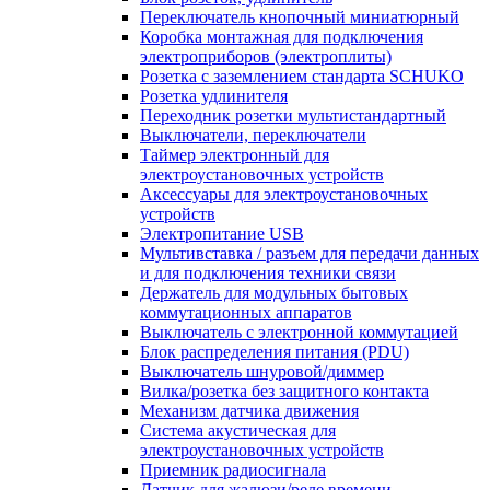
Переключатель кнопочный миниатюрный
Коробка монтажная для подключения
электроприборов (электроплиты)
Розетка с заземлением стандарта SCHUKO
Розетка удлинителя
Переходник розетки мультистандартный
Выключатели, переключатели
Таймер электронный для
электроустановочных устройств
Аксессуары для электроустановочных
устройств
Электропитание USB
Мультивставка / разъем для передачи данных
и для подключения техники связи
Держатель для модульных бытовых
коммутационных аппаратов
Выключатель с электронной коммутацией
Блок распределения питания (PDU)
Выключатель шнуровой/диммер
Вилка/розетка без защитного контакта
Механизм датчика движения
Система акустическая для
электроустановочных устройств
Приемник радиосигнала
Датчик для жалюзи/реле времени