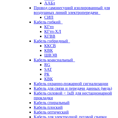
ААБл
Провод самонесущий изолированный для
воздушных линий электропередачи
СИП
Кабель гибкий
КГтп
КГтп-ХЛ
КГВВ
Кабель гибридный
ККСВ
КВК
ШВЭВ
Кабель коаксиальный
RG
SAT
РК
КВК
Кабель охранно-пожарной сигнализации
Кабель для связи и передачи данных (медь)
Кабель силовой < 1кВ для нестационарной
прокладки
Кабель спиральный
Кабель плоский
Кабель оптический
Кабель для электродной дуговой сварки