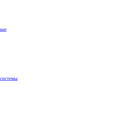
ные
 системы