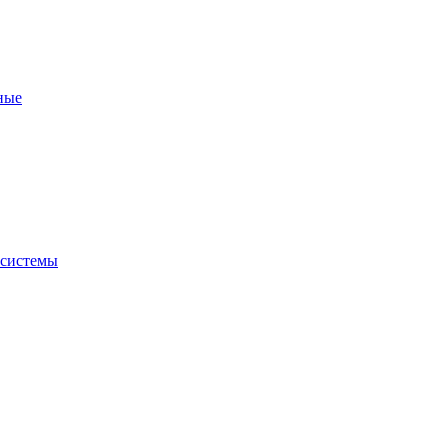
ные
 системы