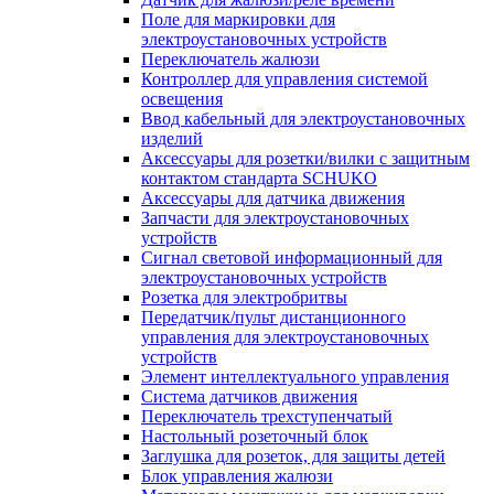
Поле для маркировки для
электроустановочных устройств
Переключатель жалюзи
Контроллер для управления системой
освещения
Ввод кабельный для электроустановочных
изделий
Аксессуары для розетки/вилки с защитным
контактом стандарта SCHUKO
Аксессуары для датчика движения
Запчасти для электроустановочных
устройств
Сигнал световой информационный для
электроустановочных устройств
Розетка для электробритвы
Передатчик/пульт дистанционного
управления для электроустановочных
устройств
Элемент интеллектуального управления
Система датчиков движения
Переключатель трехступенчатый
Настольный розеточный блок
Заглушка для розеток, для защиты детей
Блок управления жалюзи