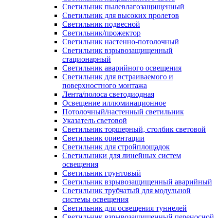
Светильник пылевлагозащищенный
Светильник для высоких пролетов
Светильник подвесной
Светильник/прожектор
Светильник настенно-потолочный
Светильник взрывозащищенный
стационарный
Светильник аварийного освещения
Светильник для встраиваемого и
поверхностного монтажа
Лента/полоса светодиодная
Освещение иллюминационное
Потолочный/настенный светильник
Указатель световой
Светильник торшерный, столбик световой
Светильник ориентации
Светильник для стройплощадок
Светильники для линейных систем
освещения
Светильник грунтовый
Светильник взрывозащищенный аварийный
Светильник трубчатый для модульной
системы освещения
Светильник для освещения туннелей
Светильник взрывозащищенный переносной