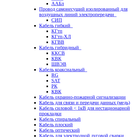
ААБл
Провод самонесущий изолированный для
воздушных линий электропередачи
СИП
Кабель гибкий
КГтп
КГтп-ХЛ
КГВВ
Кабель гибридный
ККСВ
КВК
ШВЭВ
Кабель коаксиальный
RG
SAT
РК
КВК
Кабель охранно-пожарной сигнализации
Кабель для связи и передачи данных (медь)
Кабель силовой < 1кВ для нестационарной
прокладки
Кабель спиральный
Кабель плоский
Кабель оптический
Кабель для электродной дуговой сварки