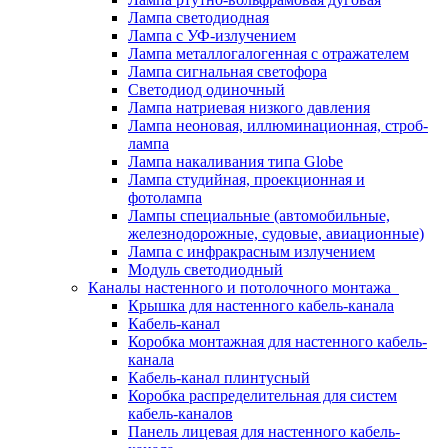
Лампа светодиодная
Лампа с УФ-излучением
Лампа металлогалогенная с отражателем
Лампа сигнальная светофора
Светодиод одиночный
Лампа натриевая низкого давления
Лампа неоновая, иллюминационная, строб-
лампа
Лампа накаливания типа Globe
Лампа студийная, проекционная и
фотолампа
Лампы специальные (автомобильные,
железнодорожные, судовые, авиационные)
Лампа с инфракрасным излучением
Модуль светодиодный
Каналы настенного и потолочного монтажа
Крышка для настенного кабель-канала
Кабель-канал
Коробка монтажная для настенного кабель-
канала
Кабель-канал плинтусный
Коробка распределительная для систем
кабель-каналов
Панель лицевая для настенного кабель-