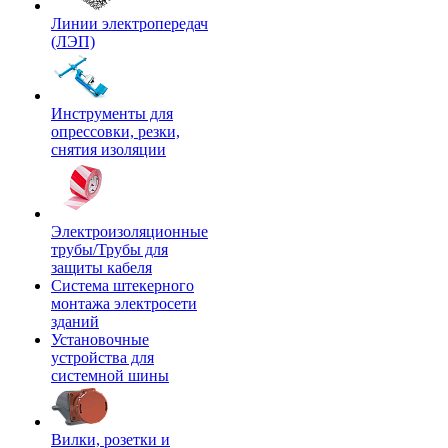
Линии электропередач
(ЛЭП)
Инструменты для
опрессовки, резки,
снятия изоляции
Электроизоляционные
трубы/Трубы для
защиты кабеля
Система штекерного
монтажа электросети
зданий
Установочные
устройства для
системной шины
Вилки, розетки и