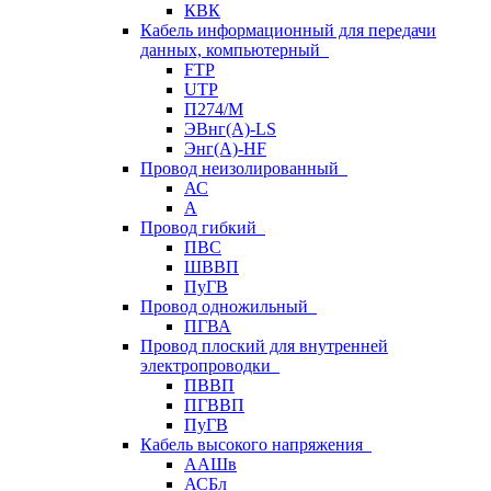
КВК
Кабель информационный для передачи
данных, компьютерный
FTP
UTP
П274/М
ЭВнг(А)-LS
Энг(А)-HF
Провод неизолированный
АС
А
Провод гибкий
ПВС
ШВВП
ПуГВ
Провод одножильный
ПГВА
Провод плоский для внутренней
электропроводки
ПВВП
ПГВВП
ПуГВ
Кабель высокого напряжения
ААШв
АСБл