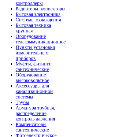
контроллеры
Радиаторы, конвекторы
Бытовая электроника
Системы охлаждения
Бытовая техника
крупная
Оборудование
телекоммуникационное
Пункты установки
измерительных
приборов
Муфты, фитинги
сантехнические
Оборудование
высоковольтное
Аксессуары для
канализационной
системы
Трубы
Арматура трубная,
распределение,
контроль давления
Компенсаторы
сантехнические
Фотоэлектрическое