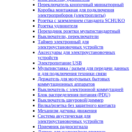
Переключатель кнопочный миниатюрный
Коробка монтажная для подключения
электроприборов (электроплиты)
Розетка с заземлением стандарта SCHUKO
Розетка удлинителя
Переходник розетки мультистандартный
Выключатели, переключатели
Таймер электронный для
электроустановочных устройств
Аксессуары для электроустановочных
устройств
Электропитание USB
Мультивставка / разъем для передачи данных
и для подключения техники связи
Держатель для модульных бытовых
коммутационных аппаратов
Выключатель с электронной коммутацией
Блок распределения питания (PDU)
Выключатель шнуровой/диммер
Вилка/розетка без защитного контакта
Механизм датчика движения
Система акустическая для
электроустановочных устройств
Приемник радиосигнала
Датчик для жалюзи/реле времени