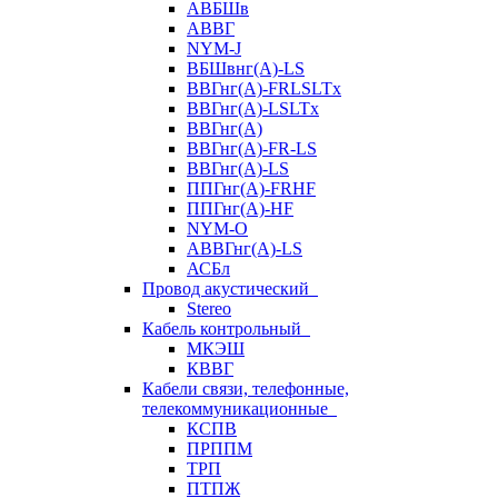
АВБШв
АВВГ
NYM-J
ВБШвнг(А)-LS
ВВГнг(A)-FRLSLTx
ВВГнг(A)-LSLTx
ВВГнг(А)
ВВГнг(А)-FR-LS
ВВГнг(А)-LS
ППГнг(А)-FRHF
ППГнг(А)-HF
NYM-O
АВВГнг(А)-LS
АСБл
Провод акустический
Stereo
Кабель контрольный
МКЭШ
КВВГ
Кабели связи, телефонные,
телекоммуникационные
КСПВ
ПРППМ
ТРП
ПТПЖ