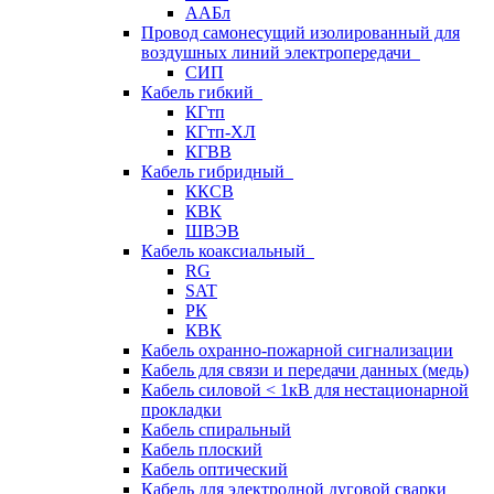
ААБл
Провод самонесущий изолированный для
воздушных линий электропередачи
СИП
Кабель гибкий
КГтп
КГтп-ХЛ
КГВВ
Кабель гибридный
ККСВ
КВК
ШВЭВ
Кабель коаксиальный
RG
SAT
РК
КВК
Кабель охранно-пожарной сигнализации
Кабель для связи и передачи данных (медь)
Кабель силовой < 1кВ для нестационарной
прокладки
Кабель спиральный
Кабель плоский
Кабель оптический
Кабель для электродной дуговой сварки