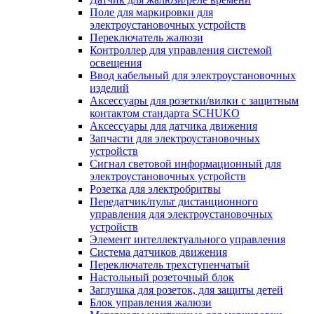
Поле для маркировки для
электроустановочных устройств
Переключатель жалюзи
Контроллер для управления системой
освещения
Ввод кабельный для электроустановочных
изделий
Аксессуары для розетки/вилки с защитным
контактом стандарта SCHUKO
Аксессуары для датчика движения
Запчасти для электроустановочных
устройств
Сигнал световой информационный для
электроустановочных устройств
Розетка для электробритвы
Передатчик/пульт дистанционного
управления для электроустановочных
устройств
Элемент интеллектуального управления
Система датчиков движения
Переключатель трехступенчатый
Настольный розеточный блок
Заглушка для розеток, для защиты детей
Блок управления жалюзи