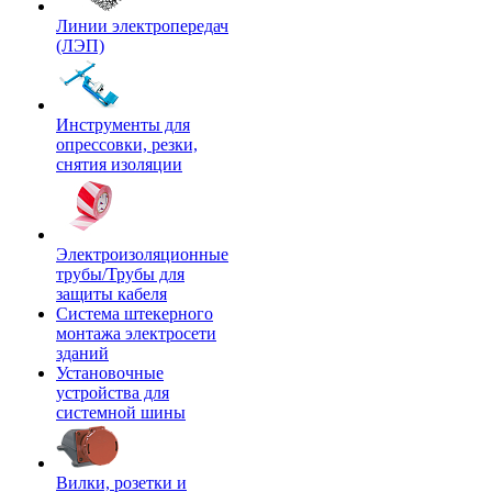
Линии электропередач
(ЛЭП)
Инструменты для
опрессовки, резки,
снятия изоляции
Электроизоляционные
трубы/Трубы для
защиты кабеля
Система штекерного
монтажа электросети
зданий
Установочные
устройства для
системной шины
Вилки, розетки и