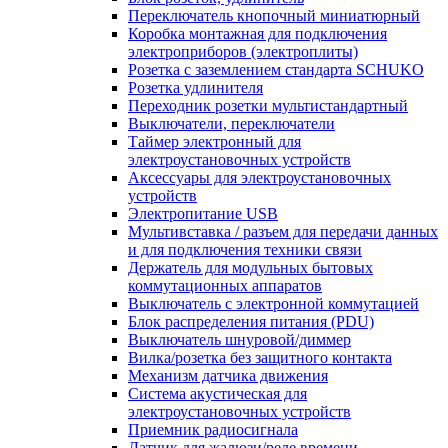
Переключатель кнопочный миниатюрный
Коробка монтажная для подключения
электроприборов (электроплиты)
Розетка с заземлением стандарта SCHUKO
Розетка удлинителя
Переходник розетки мультистандартный
Выключатели, переключатели
Таймер электронный для
электроустановочных устройств
Аксессуары для электроустановочных
устройств
Электропитание USB
Мультивставка / разъем для передачи данных
и для подключения техники связи
Держатель для модульных бытовых
коммутационных аппаратов
Выключатель с электронной коммутацией
Блок распределения питания (PDU)
Выключатель шнуровой/диммер
Вилка/розетка без защитного контакта
Механизм датчика движения
Система акустическая для
электроустановочных устройств
Приемник радиосигнала
Датчик для жалюзи/реле времени