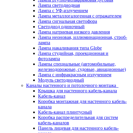
Лампа светодиодная
Лампа с УФ-излучением
Лампа металлогалогенная с отражателем
Лампа сигнальная светофора
Светодиод одиночный
Лампа натриевая низкого давления
Лампа неоновая, иллюминационная, строб-
лампа
Лампа накаливания типа Globe
Лампа студийная, проекционная и
фотолампа
Лампы специальные (автомобильные,
железнодорожные, судовые, авиационные)
Лампа с инфракрасным излучением
Модуль светодиодный
Каналы настенного и потолочного монтажа
Крышка для настенного кабель-канала
Кабель-канал
Коробка монтажная для настенного кабель-
канала
Кабель-канал плинтусный
Коробка распределительная для систем
кабель-каналов
Панель лицевая для настенного кабель-