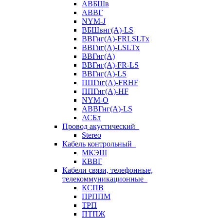
АВБШв
АВВГ
NYM-J
ВБШвнг(А)-LS
ВВГнг(A)-FRLSLTx
ВВГнг(A)-LSLTx
ВВГнг(А)
ВВГнг(А)-FR-LS
ВВГнг(А)-LS
ППГнг(А)-FRHF
ППГнг(А)-HF
NYM-O
АВВГнг(А)-LS
АСБл
Провод акустический
Stereo
Кабель контрольный
МКЭШ
КВВГ
Кабели связи, телефонные,
телекоммуникационные
КСПВ
ПРППМ
ТРП
ПТПЖ