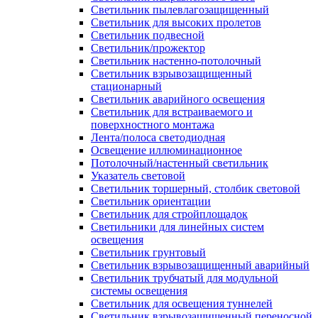
Светильник пылевлагозащищенный
Светильник для высоких пролетов
Светильник подвесной
Светильник/прожектор
Светильник настенно-потолочный
Светильник взрывозащищенный
стационарный
Светильник аварийного освещения
Светильник для встраиваемого и
поверхностного монтажа
Лента/полоса светодиодная
Освещение иллюминационное
Потолочный/настенный светильник
Указатель световой
Светильник торшерный, столбик световой
Светильник ориентации
Светильник для стройплощадок
Светильники для линейных систем
освещения
Светильник грунтовый
Светильник взрывозащищенный аварийный
Светильник трубчатый для модульной
системы освещения
Светильник для освещения туннелей
Светильник взрывозащищенный переносной