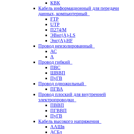
КВК
Кабель информационный для передачи
данных, компьютерный
FTP
UTP
П274/М
ЭВнг(А)-LS
Энг(А)-HF
Провод неизолированный
АС
А
Провод гибкий
ПВС
ШВВП
ПуГВ
Провод одножильный
ПГВА
Провод плоский для внутренней
электропроводки
ПВВП
ПГВВП
ПуГВ
Кабель высокого напряжения
ААШв
АСБл