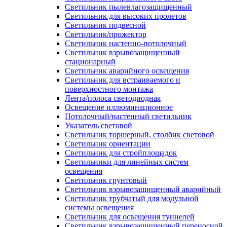
Светильник пылевлагозащищенный
Светильник для высоких пролетов
Светильник подвесной
Светильник/прожектор
Светильник настенно-потолочный
Светильник взрывозащищенный
стационарный
Светильник аварийного освещения
Светильник для встраиваемого и
поверхностного монтажа
Лента/полоса светодиодная
Освещение иллюминационное
Потолочный/настенный светильник
Указатель световой
Светильник торшерный, столбик световой
Светильник ориентации
Светильник для стройплощадок
Светильники для линейных систем
освещения
Светильник грунтовый
Светильник взрывозащищенный аварийный
Светильник трубчатый для модульной
системы освещения
Светильник для освещения туннелей
Светильник взрывозащищенный переносной