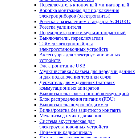
Переключатель кнопочный миниатюрный
Коробка монтажная для подключения
электроприборов (электроплиты)
Розетка с заземлением стандарта SCHUKO
Розетка удлинителя
Переходник розетки мультистандартный
Выключатели, переключатели
Таймер электронный для
электроустановочных устройств
Аксессуары для электроустановочных
устройств
Электропитание USB
Мультивставка / разъем для передачи данных
и для подключения техники связи
Держатель для модульных бытовых
коммутационных аппаратов
Выключатель с электронной коммутацией
Блок распределения питания (PDU)
Выключатель шнуровой/диммер
Вилка/розетка без защитного контакта
Механизм датчика движения
Система акустическая для
электроустановочных устройств
Приемник радиосигнала
Датчик для жалюзи/реле времени