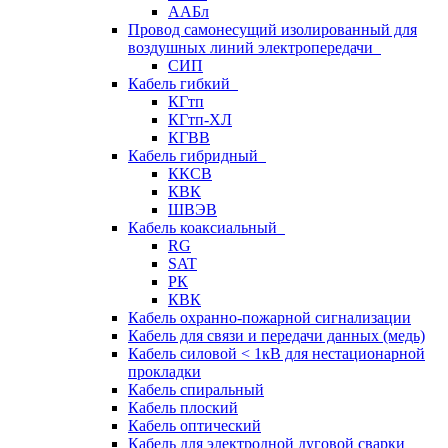
ААБл
Провод самонесущий изолированный для
воздушных линий электропередачи
СИП
Кабель гибкий
КГтп
КГтп-ХЛ
КГВВ
Кабель гибридный
ККСВ
КВК
ШВЭВ
Кабель коаксиальный
RG
SAT
РК
КВК
Кабель охранно-пожарной сигнализации
Кабель для связи и передачи данных (медь)
Кабель силовой < 1кВ для нестационарной
прокладки
Кабель спиральный
Кабель плоский
Кабель оптический
Кабель для электродной дуговой сварки