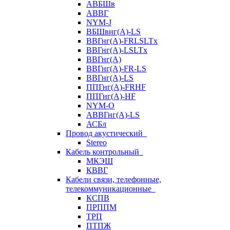
АВБШв
АВВГ
NYM-J
ВБШвнг(А)-LS
ВВГнг(A)-FRLSLTx
ВВГнг(A)-LSLTx
ВВГнг(А)
ВВГнг(А)-FR-LS
ВВГнг(А)-LS
ППГнг(А)-FRHF
ППГнг(А)-HF
NYM-O
АВВГнг(А)-LS
АСБл
Провод акустический
Stereo
Кабель контрольный
МКЭШ
КВВГ
Кабели связи, телефонные,
телекоммуникационные
КСПВ
ПРППМ
ТРП
ПТПЖ