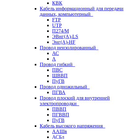
КВК
Кабель информационный для передачи
данных, компьютерный
FTP
UTP
П274/М
ЭВнг(А)-LS
Энг(А)-HF
Провод неизолированный
АС
А
Провод гибкий
ПВС
ШВВП
ПуГВ
Провод одножильный
ПГВА
Провод плоский для внутренней
электропроводки
ПВВП
ПГВВП
ПуГВ
Кабель высокого напряжения
ААШв
АСБл