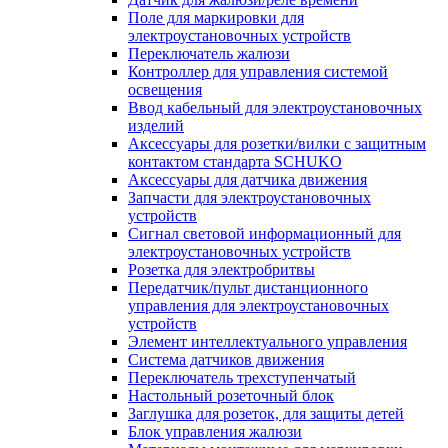
Поле для маркировки для
электроустановочных устройств
Переключатель жалюзи
Контроллер для управления системой
освещения
Ввод кабельный для электроустановочных
изделий
Аксессуары для розетки/вилки с защитным
контактом стандарта SCHUKO
Аксессуары для датчика движения
Запчасти для электроустановочных
устройств
Сигнал световой информационный для
электроустановочных устройств
Розетка для электробритвы
Передатчик/пульт дистанционного
управления для электроустановочных
устройств
Элемент интеллектуального управления
Система датчиков движения
Переключатель трехступенчатый
Настольный розеточный блок
Заглушка для розеток, для защиты детей
Блок управления жалюзи