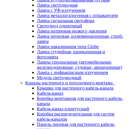
Лампа светодиодная
Лампа с УФ-излучением
Лампа металлогалогенная с отражателем
Лампа сигнальная светофора
Светодиод одиночный
Лампа натриевая низкого давления
Лампа неоновая, иллюминационная, строб-
лампа
Лампа накаливания типа Globe
Лампа студийная, проекционная и
фотолампа
Лампы специальные (автомобильные,
железнодорожные, судовые, авиационные)
Лампа с инфракрасным излучением
Модуль светодиодный
Каналы настенного и потолочного монтажа
Крышка для настенного кабель-канала
Кабель-канал
Коробка монтажная для настенного кабель-
канала
Кабель-канал плинтусный
Коробка распределительная для систем
кабель-каналов
Панель лицевая для настенного кабель-