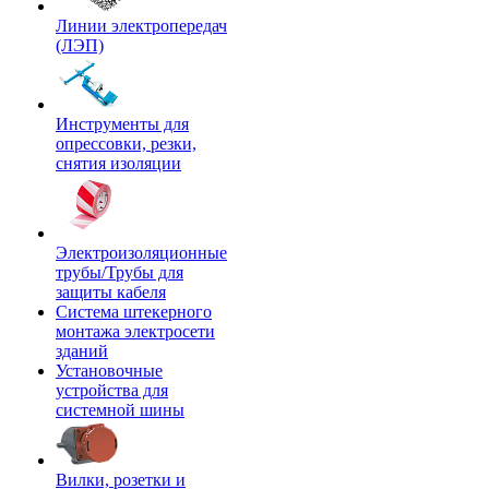
Линии электропередач
(ЛЭП)
Инструменты для
опрессовки, резки,
снятия изоляции
Электроизоляционные
трубы/Трубы для
защиты кабеля
Система штекерного
монтажа электросети
зданий
Установочные
устройства для
системной шины
Вилки, розетки и